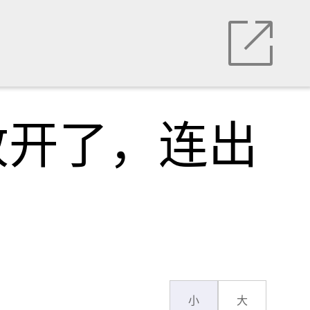
放开了，连出
小
大