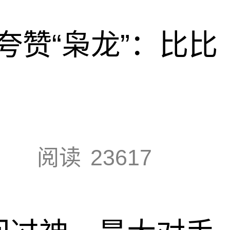
夸赞“枭龙”：比比
阅读
23617