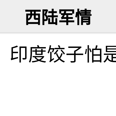
西陆军情
舰？印度饺子怕