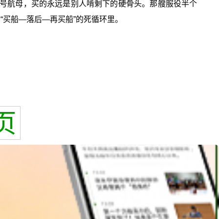
特”号航母，买的永远是别人啃剩下的硬骨头。那艘服役半个
“买船—落后—再买船”的死循环里。
页