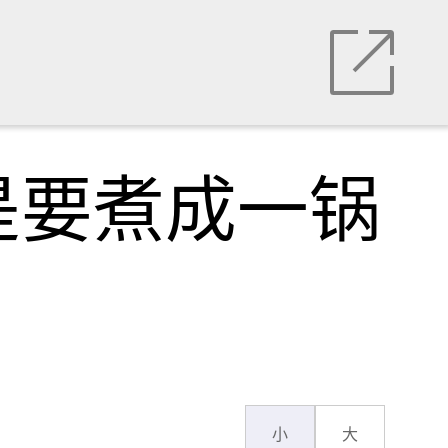
是要煮成一锅
小
大