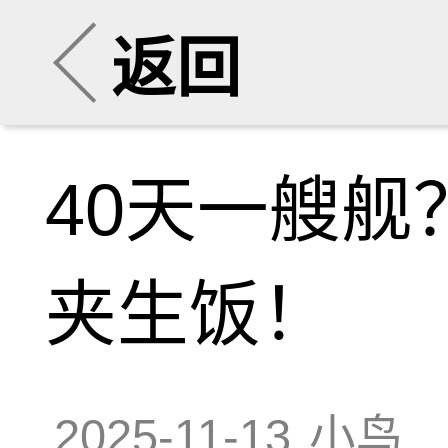
返回
40天一艘
夹生饭！
2025-11-13
小鸟