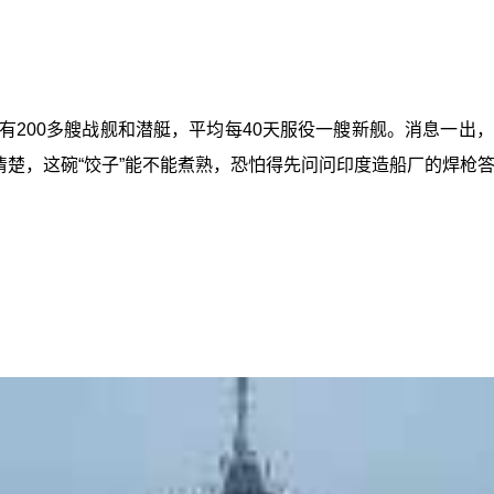
拥有200多艘战舰和潜艇，平均每40天服役一艘新舰。消息一
清楚，这碗“饺子”能不能煮熟，恐怕得先问问印度造船厂的焊枪