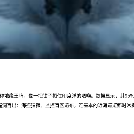
堪称地缘王牌，像一把钳子扼住印度洋的咽喉。数据显示，其95
今漏洞百出：海盗猖獗、监控盲区遍布，连基本的近海巡逻都时常