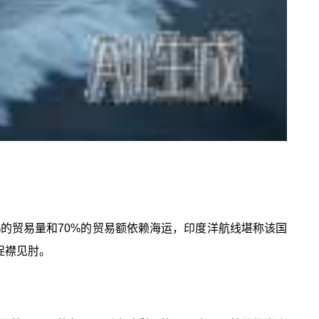
%的贸易量和70%的贸易额依赖海运，印度洋航线堪称该国
捉襟见肘。