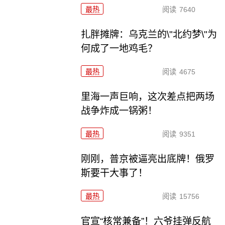
最热
阅读
7640
扎胖摊牌：乌克兰的\"北约梦\"为
何成了一地鸡毛？
最热
阅读
4675
里海一声巨响，这次差点把两场
战争炸成一锅粥！
最热
阅读
9351
刚刚，普京被逼亮出底牌！俄罗
斯要干大事了！
最热
阅读
15756
官宣“核常兼备”！六爷挂弹反航