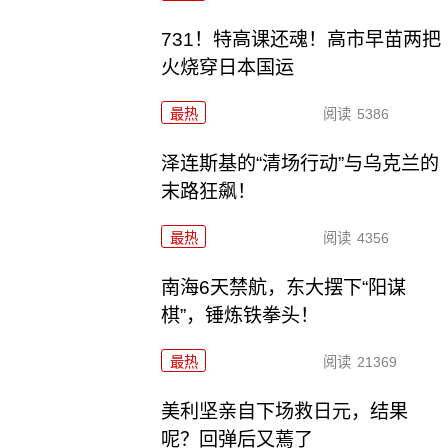
731！特高课还魂！高市早苗两把
火烧穿日本国运
最热
阅读
5386
泽连斯基的“清场行动”与乌克兰的
末路狂飙！
最热
阅读
4356
南海6天禁航，东大摆下“阳谋
棋”，锤炼铁拳头！
最热
阅读
21369
美利坚亲自下场救日元，结果
呢？回弹后又蔫了