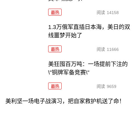
最热
阅读
14158
1.3万俄军直插日本海，美日的双
线噩梦开始了
最热
阅读
11666
美狂囤百万吨：一场提前下注的
\"铜牌军备竞赛\"
最热
阅读
9659
美利坚一场电子战演习，把自家救护机送了命！