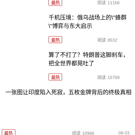
最热
阅读
11166
千机压境：俄乌战场上的\"蜂群
\"博弈与东大启示
最热
阅读
8532
算了不打了？特朗普这脚刹车，
把全世界都晃吐了
最热
阅读
15768
一张图让印度陷入死寂，五枚金牌背后的终极真相
08-03
最热
阅读
10966