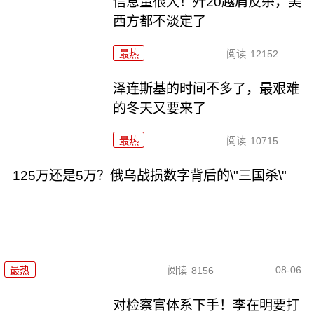
信息量很大！歼20越肩反杀，美
西方都不淡定了
最热
阅读
12152
泽连斯基的时间不多了，最艰难
的冬天又要来了
最热
阅读
10715
125万还是5万？俄乌战损数字背后的\"三国杀\"
08-06
最热
阅读
8156
对检察官体系下手！李在明要打