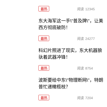
最热
阅读
12345
东大海军这一手\"普及牌\"，让美
西方彻底破防！
最热
阅读
24277
科幻片照进了现实，东大机器狼
驮着武器冲锋！
最热
阅读
8754
波斯要给中东\"物理断网\"，特朗
普忙递橄榄枝？
最热
阅读
7204