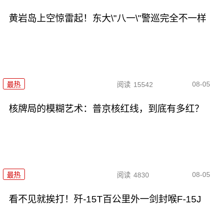
黄岩岛上空惊雷起！东大\"八一\"警巡完全不一样
08-05
最热
阅读
15542
核牌局的模糊艺术：普京核红线，到底有多红？
08-05
最热
阅读
4830
看不见就挨打！歼-15T百公里外一剑封喉F-15J