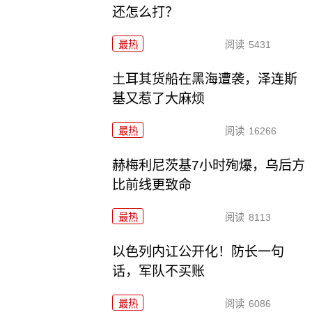
还怎么打？
最热
阅读
5431
土耳其货船在黑海遭袭，泽连斯
基又惹了大麻烦
最热
阅读
16266
赫梅利尼茨基7小时殉爆，乌后方
比前线更致命
最热
阅读
8113
以色列内讧公开化！防长一句
话，军队不买账
最热
阅读
6086