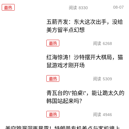
08-07
最热
阅读
8330
五箭齐发：东大这次出手，没给
美方留半点幻想
最热
阅读
6268
红海惊涛！沙特摆开大棋局，猫
鼠游戏才刚开场
最热
阅读
5309
青瓦台的\"拍桌\"，能让跪太久的
韩国站起来吗？
最热
阅读
4946
美空管漏洞再暴露！特朗普专机差点与客机撞上