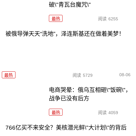
破\"青瓦台魔咒\"
最热
阅读
6255
被俄导弹天天“洗地”，泽连斯基还在做着美梦！
08-06
最热
阅读
5729
电商哭晕：俄乌互相砸\"饭碗\"，
战争已没有后方
最热
阅读
4059
766亿买不来安全？美核潜光鲜\"大计划\"的背后