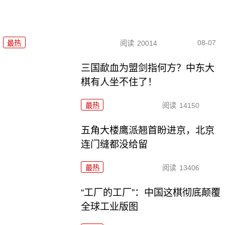
08-07
最热
阅读
20014
三国歃血为盟剑指何方？中东大
棋有人坐不住了！
最热
阅读
14150
五角大楼鹰派翘首盼进京，北京
连门缝都没给留
最热
阅读
13406
“工厂的工厂”：中国这棋彻底颠覆
全球工业版图