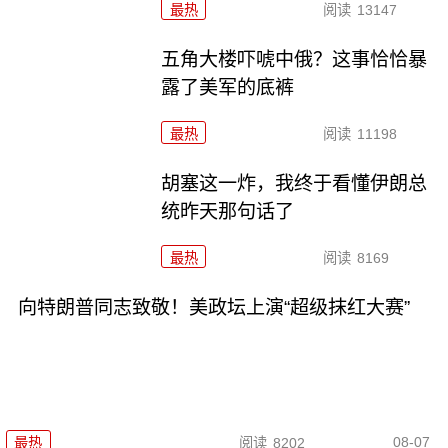
最热
阅读
13147
五角大楼吓唬中俄？这事恰恰暴
露了美军的底裤
最热
阅读
11198
胡塞这一炸，我终于看懂伊朗总
统昨天那句话了
最热
阅读
8169
向特朗普同志致敬！美政坛上演“超级抹红大赛”
08-07
最热
阅读
8202