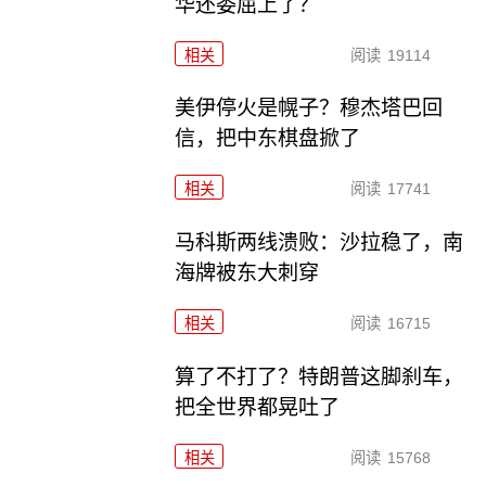
华还委屈上了？
相关
阅读
19114
美伊停火是幌子？穆杰塔巴回
信，把中东棋盘掀了
相关
阅读
17741
马科斯两线溃败：沙拉稳了，南
海牌被东大刺穿
相关
阅读
16715
算了不打了？特朗普这脚刹车，
把全世界都晃吐了
相关
阅读
15768