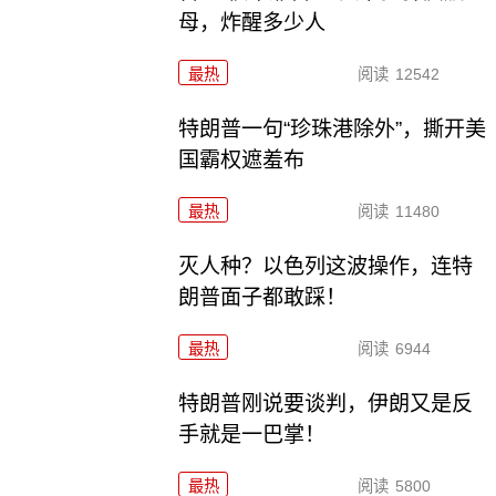
母，炸醒多少人
最热
阅读
12542
特朗普一句“珍珠港除外”，撕开美
国霸权遮羞布
最热
阅读
11480
灭人种？以色列这波操作，连特
朗普面子都敢踩！
最热
阅读
6944
特朗普刚说要谈判，伊朗又是反
手就是一巴掌！
最热
阅读
5800