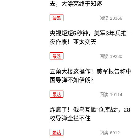
去，大漂亮终于知疼
最热
阅读
23366
央视短短5秒钟，美军3年兵推一
夜作废！亚太变天
最热
阅读
19230
五角大楼这操作！美军报告称中
国导弹不如伊朗？
最热
阅读
10114
炸疯了！俄乌互掀“仓库战”，28
枚导弹全拦不住
最热
阅读
6912