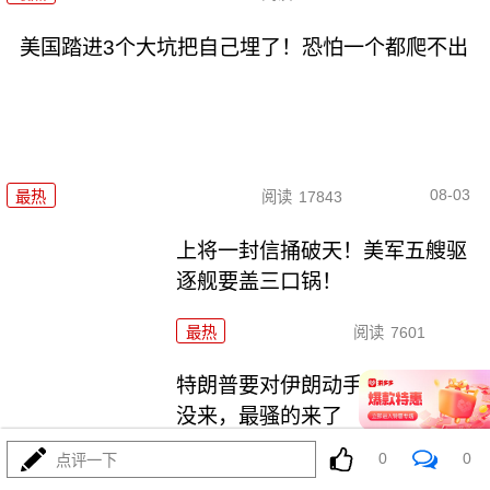
美国踏进3个大坑把自己埋了！恐怕一个都爬不出
08-03
最热
阅读
17843
上将一封信捅破天！美军五艘驱
逐舰要盖三口锅！
最热
阅读
7601
特朗普要对伊朗动手？最狠的还
没来，最骚的来了
0
0
点评一下
最热
阅读
6177