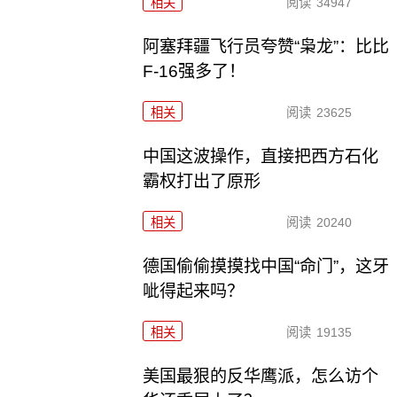
相关
阅读
34947
阿塞拜疆飞行员夸赞“枭龙”：比比
F-16强多了！
相关
阅读
23625
中国这波操作，直接把西方石化
霸权打出了原形
相关
阅读
20240
德国偷偷摸摸找中国“命门”，这牙
呲得起来吗？
相关
阅读
19135
美国最狠的反华鹰派，怎么访个