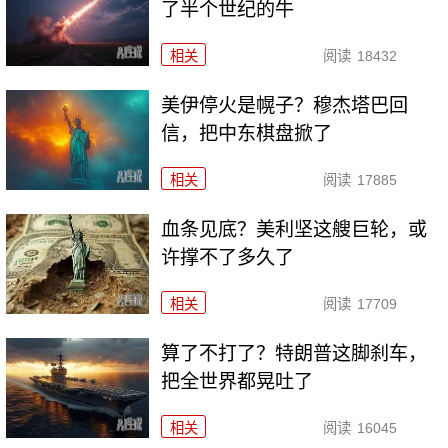
了半个世纪的牛
相关
阅读
18432
美伊停火是幌子？穆杰塔巴回
信，把中东棋盘掀了
相关
阅读
17885
血条见底？美利坚这艘巨轮，或
许撑不了多久了
相关
阅读
17709
算了不打了？特朗普这脚刹车，
把全世界都晃吐了
相关
阅读
16045