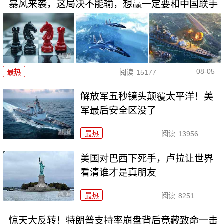
暴风来袭，这局决不能输，想赢一定要和中国联手
08-05
最热
阅读
15177
解放军五秒镜头颠覆太平洋！美
军最后安全区没了
最热
阅读
13956
美国对巴西下死手，卢拉让世界
看清谁才是真朋友
最热
阅读
8251
惊天大反转！特朗普支持率崩盘背后竟藏致命一击