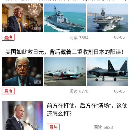
08-05
最热
阅读
7884
美国如此救日元，背后藏着三重收割日本的阳谋！
08-05
最热
阅读
6770
前方在打仗，后方在“清场”，这仗
还怎么打？
最热
阅读
5623