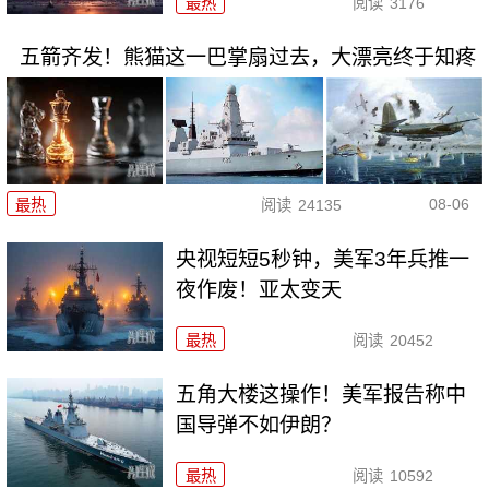
最热
阅读
3176
五箭齐发！熊猫这一巴掌扇过去，大漂亮终于知疼
08-06
最热
阅读
24135
央视短短5秒钟，美军3年兵推一
夜作废！亚太变天
最热
阅读
20452
五角大楼这操作！美军报告称中
国导弹不如伊朗？
最热
阅读
10592