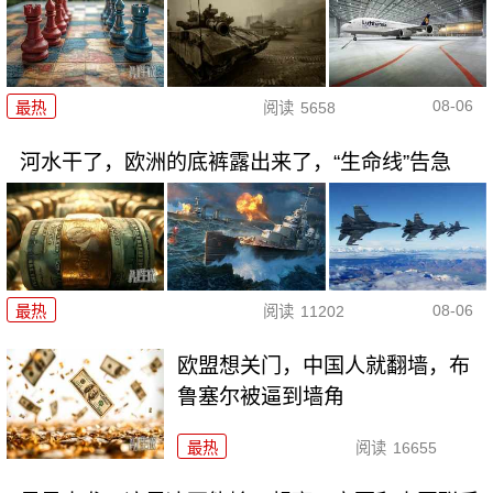
08-06
最热
阅读
5658
河水干了，欧洲的底裤露出来了，“生命线”告急
08-06
最热
阅读
11202
欧盟想关门，中国人就翻墙，布
鲁塞尔被逼到墙角
最热
阅读
16655