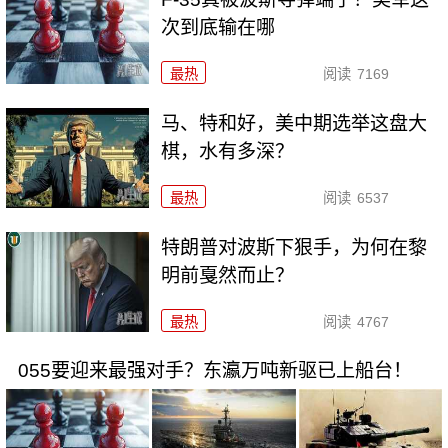
次到底输在哪
最热
阅读
7169
马、特和好，美中期选举这盘大
棋，水有多深？
最热
阅读
6537
特朗普对波斯下狠手，为何在黎
明前戛然而止？
最热
阅读
4767
055要迎来最强对手？东瀛万吨新驱已上船台！