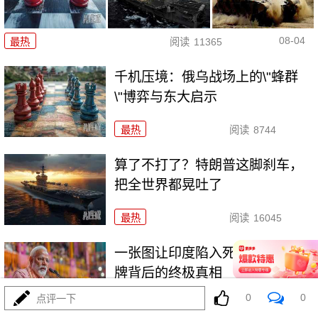
08-04
最热
阅读
11365
千机压境：俄乌战场上的\"蜂群
\"博弈与东大启示
最热
阅读
8744
算了不打了？特朗普这脚刹车，
把全世界都晃吐了
最热
阅读
16045
一张图让印度陷入死寂，五枚金
牌背后的终极真相
0
0
点评一下
最热
阅读
11119