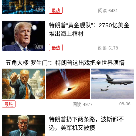
最热
阅读
6431
特朗普“黄金舰队”：2750亿美金
堆出海上棺材
最热
阅读
5178
五角大楼“罗生门”：特朗普这出戏把全世界演懵
08-06
最热
阅读
4977
特朗普扔下两条路，波斯都不
选，美军机又被揍