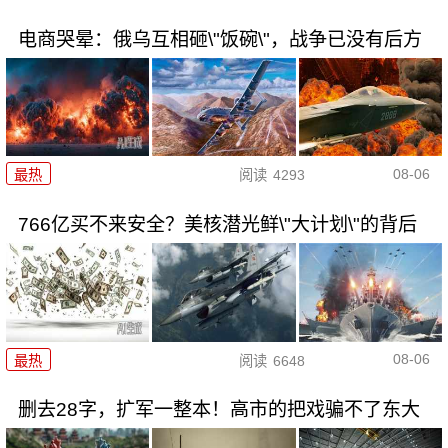
电商哭晕：俄乌互相砸\"饭碗\"，战争已没有后方
08-06
最热
阅读
4293
766亿买不来安全？美核潜光鲜\"大计划\"的背后
08-06
最热
阅读
6648
删去28字，扩军一整本！高市的把戏骗不了东大