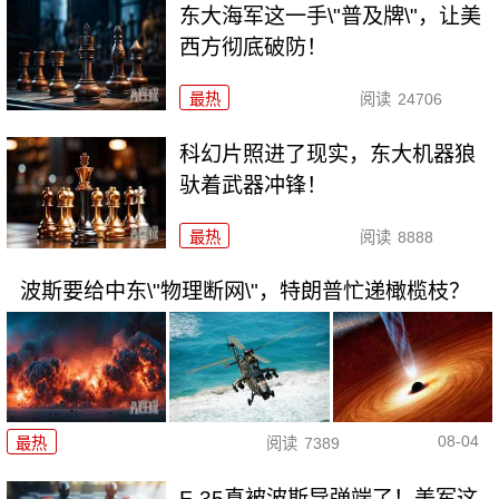
东大海军这一手\"普及牌\"，让美
西方彻底破防！
最热
阅读
24706
科幻片照进了现实，东大机器狼
驮着武器冲锋！
最热
阅读
8888
波斯要给中东\"物理断网\"，特朗普忙递橄榄枝？
08-04
最热
阅读
7389
F-35真被波斯导弹端了！美军这