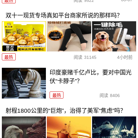
最热
阅读
9522
双十一现货专场真如平台商家所说的那样吗？
最热
阅读
31145
4小时前
印度豪赌千亿卢比，要对中国光
伏“卡脖子”？
最热
阅读
8406
射程1800公里的“巨炮”，治得了美军“焦虑”吗？