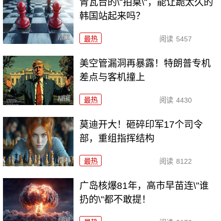
青瓦台的\"拍桌\"，能让跪太久的
韩国站起来吗？
最热
阅读
5457
美空管漏洞再暴露！特朗普专机
差点与客机撞上
最热
阅读
4430
莫迪开大！砸碎印军17个司令
部，重组指挥结构
最热
阅读
8122
广岛核爆81年，高市早苗连\"谁
扔的\"都不敢提！