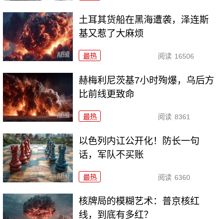
土耳其货船在黑海遭袭，泽连斯
基又惹了大麻烦
最热
阅读
16506
赫梅利尼茨基7小时殉爆，乌后方
比前线更致命
最热
阅读
8361
以色列内讧公开化！防长一句
话，军队不买账
最热
阅读
6360
核牌局的模糊艺术：普京核红
线，到底有多红？