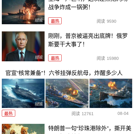
战争炸成一锅粥！
最热
阅读
9590
刚刚，普京被逼亮出底牌！俄罗
斯要干大事了！
最热
阅读
15980
官宣“核常兼备”！六爷挂弹反航母，炸醒多少人
08-04
最热
阅读
12761
特朗普一句“珍珠港除外”，撕开美