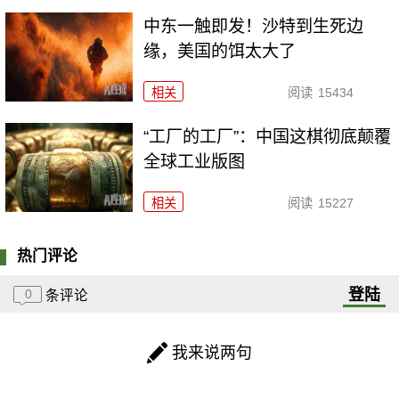
中东一触即发！沙特到生死边
缘，美国的饵太大了
相关
阅读
15434
“工厂的工厂”：中国这棋彻底颠覆
全球工业版图
相关
阅读
15227
热门评论
登陆
0
条评论
我来说两句