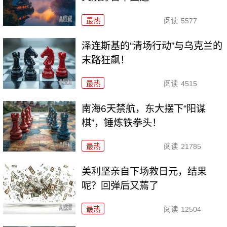
最热
阅读
5577
泽连斯基的“清场行动”与乌克兰的
末路狂飙！
最热
阅读
4515
南海6天禁航，东大摆下“阳谋
棋”，锤炼铁拳头！
最热
阅读
21785
美利坚亲自下场救日元，结果
呢？回弹后又蔫了
最热
阅读
12504