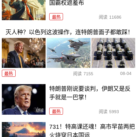
国霸权遮羞布
最热
阅读
11686
灭人种？以色列这波操作，连特朗普面子都敢踩！
08-04
最热
阅读
7155
特朗普刚说要谈判，伊朗又是反
手就是一巴掌！
最热
阅读
5993
731！特高课还魂！高市早苗两把
火烧穿日本国运