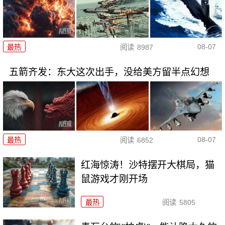
08-07
最热
阅读
8987
五箭齐发：东大这次出手，没给美方留半点幻想
08-07
最热
阅读
6852
红海惊涛！沙特摆开大棋局，猫
鼠游戏才刚开场
最热
阅读
5805