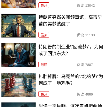
最热
阅读
13042
特朗普突然关闭领事馆，高市早
苗的美梦该醒了
最热
阅读
11130
特朗普的制造业\"回流梦\"，为何
成了回流东大？
最热
阅读
7887
扎胖摊牌：乌克兰的\"北约梦\"为
何成了一地鸡毛？
最热
阅读
4889
里海一声巨响，这次差点把两场