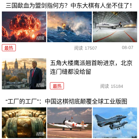
三国歃血为盟剑指何方？中东大棋有人坐不住了！
08-07
最热
阅读
17507
五角大楼鹰派翘首盼进京，北京
连门缝都没给留
最热
阅读
15184
“工厂的工厂”：中国这棋彻底颠覆全球工业版图