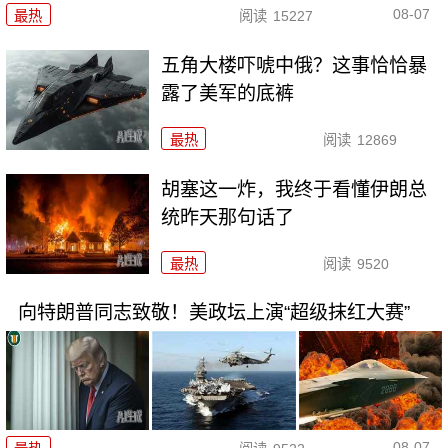
08-07
最热
阅读
15227
五角大楼吓唬中俄？这事恰恰暴
露了美军的底裤
最热
阅读
12869
胡塞这一炸，我终于看懂伊朗总
统昨天那句话了
最热
阅读
9520
向特朗普同志致敬！美政坛上演“超级抹红大赛”
08-07