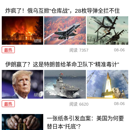
炸疯了！俄乌互掀“仓库战”，28枚导弹全拦不住
08-06
最热
阅读
7357
伊朗赢了？这是特朗普给革命卫队下“精准毒计”
08-06
最热
阅读
6620
一张纸条引发血案：美国为何要
替日本“托底”？