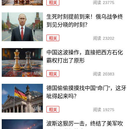
相关
阅读
23775
生死时刻提前到来！俄乌战争终
到见分晓的时刻？
相关
阅读
23202
中国这波操作，直接把西方石化
霸权打出了原形
相关
阅读
20383
德国偷偷摸摸找中国“命门”，这牙
呲得起来吗？
相关
阅读
19275
波斯这狠厉一击，终结了美军吹