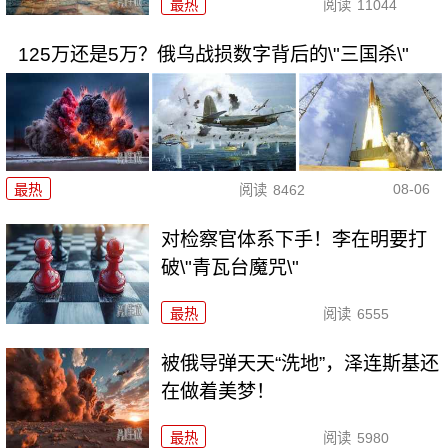
最热
阅读
11044
125万还是5万？俄乌战损数字背后的\"三国杀\"
08-06
最热
阅读
8462
对检察官体系下手！李在明要打
破\"青瓦台魔咒\"
最热
阅读
6555
被俄导弹天天“洗地”，泽连斯基还
在做着美梦！
最热
阅读
5980