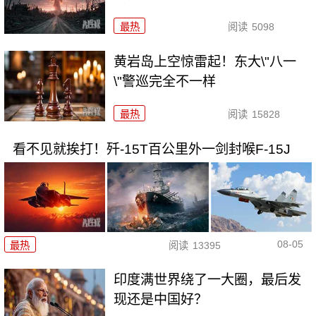
最热
阅读
5098
黄岩岛上空惊雷起！东大\"八一
\"警巡完全不一样
最热
阅读
15828
看不见就挨打！歼-15T百公里外一剑封喉F-15J
08-05
最热
阅读
13395
印度满世界绕了一大圈，最后发
现还是中国好？