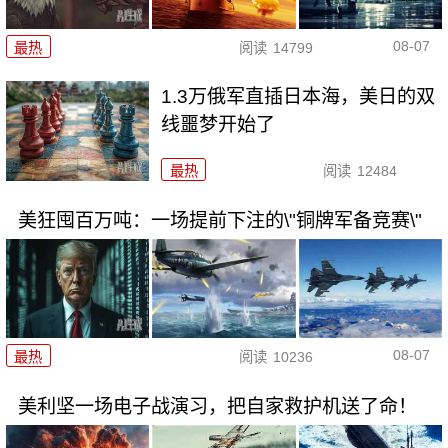
08-07
最热
阅读
14799
1.3万俄军直插日本海，美日的双
线噩梦开始了
最热
阅读
12484
美狂囤百万吨：一场提前下注的\"铜牌军备竞赛\"
08-07
最热
阅读
10236
美利坚一场电子战演习，把自家救护机送了命！