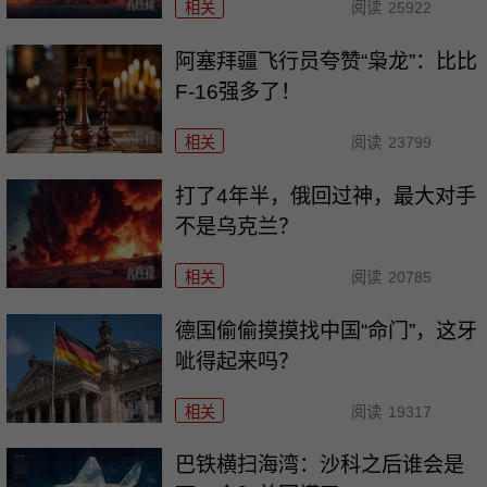
相关
阅读
25922
阿塞拜疆飞行员夸赞“枭龙”：比比
F-16强多了！
相关
阅读
23799
打了4年半，俄回过神，最大对手
不是乌克兰？
相关
阅读
20785
德国偷偷摸摸找中国“命门”，这牙
呲得起来吗？
相关
阅读
19317
巴铁横扫海湾：沙科之后谁会是