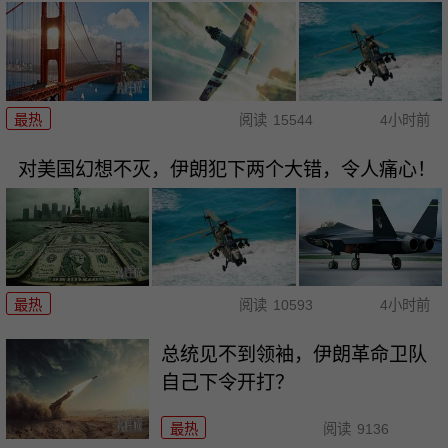
最热
阅读
15544
4小时前
对美国幻想不灭，伊朗犯下两个大错，令人痛心！
最热
阅读
10593
4小时前
总统见不到领袖，伊朗革命卫队
自己下令开打？
最热
阅读
9136