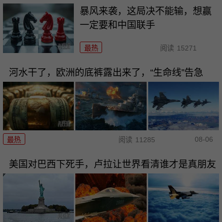
暴风来袭，这局决不能输，想赢
一定要和中国联手
最热
阅读
15271
河水干了，欧洲的底裤露出来了，“生命线”告急
08-06
最热
阅读
11285
美国对巴西下死手，卢拉让世界看清谁才是真朋友