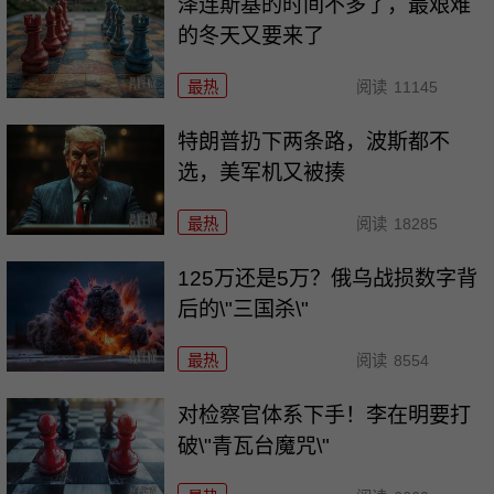
泽连斯基的时间不多了，最艰难
的冬天又要来了
最热
阅读
11145
特朗普扔下两条路，波斯都不
选，美军机又被揍
最热
阅读
18285
125万还是5万？俄乌战损数字背
后的\"三国杀\"
最热
阅读
8554
对检察官体系下手！李在明要打
破\"青瓦台魔咒\"