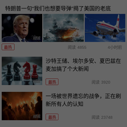
特朗普一句“我们也想要导弹”揭了美国的老底
最热
阅读
4855
4小时前
沙特王储、埃尔多安、夏巴兹在
麦加搞了个大新闻
最热
阅读
3920
一场被世界遗忘的战争，正在刷
新所有人的认知
最热
阅读
23748