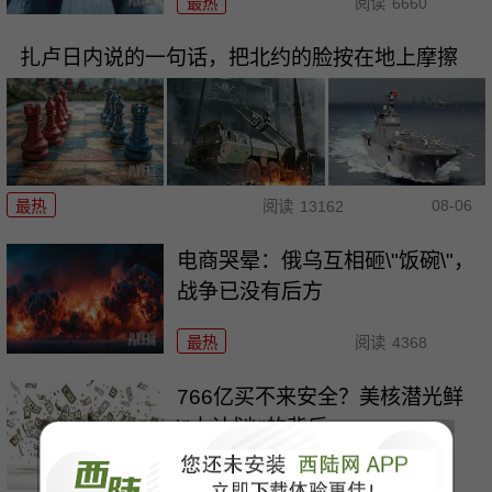
最热
阅读
6660
扎卢日内说的一句话，把北约的脸按在地上摩擦
08-06
最热
阅读
13162
电商哭晕：俄乌互相砸\"饭碗\"，
战争已没有后方
最热
阅读
4368
766亿买不来安全？美核潜光鲜
\"大计划\"的背后
最热
阅读
6726