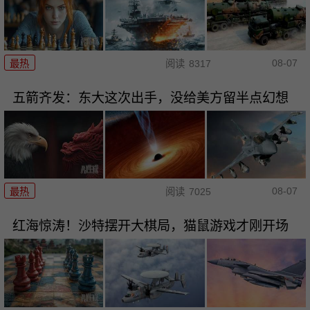
08-07
最热
阅读
8317
五箭齐发：东大这次出手，没给美方留半点幻想
08-07
最热
阅读
7025
红海惊涛！沙特摆开大棋局，猫鼠游戏才刚开场