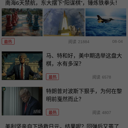
南海6天禁航，东大摆下“阳谋棋”，锤炼铁拳头！
08-04
最热
阅读
21884
马、特和好，美中期选举这盘大
棋，水有多深？
最热
阅读
6578
特朗普对波斯下狠手，为何在黎
明前戛然而止？
最热
阅读
4807
美利坚亲自下场救日元，结果呢？回弹后又蔫了