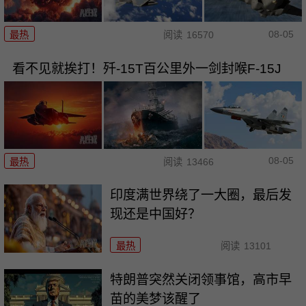
08-05
最热
阅读
16570
看不见就挨打！歼-15T百公里外一剑封喉F-15J
08-05
最热
阅读
13466
印度满世界绕了一大圈，最后发
现还是中国好？
最热
阅读
13101
特朗普突然关闭领事馆，高市早
苗的美梦该醒了