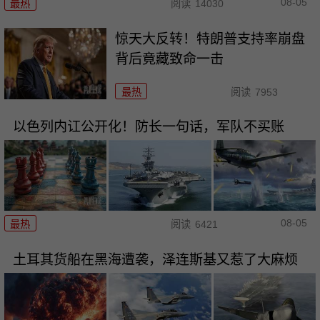
08-05
最热
阅读
14030
惊天大反转！特朗普支持率崩盘
背后竟藏致命一击
最热
阅读
7953
以色列内讧公开化！防长一句话，军队不买账
08-05
最热
阅读
6421
土耳其货船在黑海遭袭，泽连斯基又惹了大麻烦