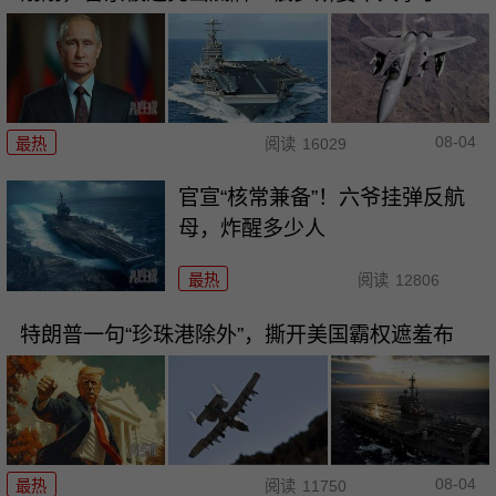
08-04
最热
阅读
16029
官宣“核常兼备”！六爷挂弹反航
母，炸醒多少人
最热
阅读
12806
特朗普一句“珍珠港除外”，撕开美国霸权遮羞布
08-04
最热
阅读
11750