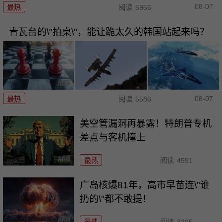
08-07
最热
阅读
5956
青瓦台的\"拍桌\"，能让跪太久的韩国站起来吗？
08-07
最热
阅读
5586
美空管漏洞再暴露！特朗普专机
差点与客机撞上
最热
阅读
4591
广岛核爆81年，高市早苗连\"谁
扔的\"都不敢提！
最热
阅读
3295