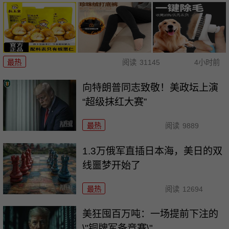
最热
阅读
31145
4小时前
向特朗普同志致敬！美政坛上演
“超级抹红大赛”
最热
阅读
9889
1.3万俄军直插日本海，美日的双
线噩梦开始了
最热
阅读
12694
美狂囤百万吨：一场提前下注的
\"铜牌军备竞赛\"