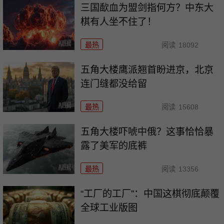
三国歃血为盟剑指何方？中东大
棋有人坐不住了！
最热
阅读
18092
五角大楼鹰派翘首盼进京，北京
连门缝都没给留
最热
阅读
15608
五角大楼吓唬中俄？这事恰恰暴
露了美军的底裤
最热
阅读
13356
“工厂的工厂”：中国这棋彻底颠覆
全球工业版图