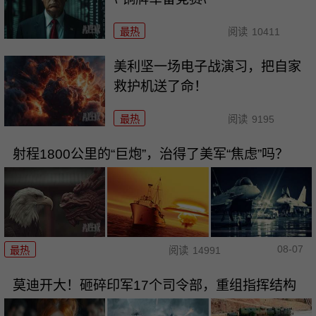
最热
阅读
10411
美利坚一场电子战演习，把自家
救护机送了命！
最热
阅读
9195
射程1800公里的“巨炮”，治得了美军“焦虑”吗？
08-07
最热
阅读
14991
莫迪开大！砸碎印军17个司令部，重组指挥结构