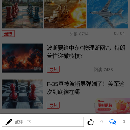
08-04
最热
阅读
8794
波斯要给中东\"物理断网\"，特朗
普忙递橄榄枝？
最热
阅读
7438
F-35真被波斯导弹端了！美军这
次到底输在哪
最热
阅读
7202
算了不打了？特朗普这脚刹车，
0
0
点评一下
把全世界都晃吐了