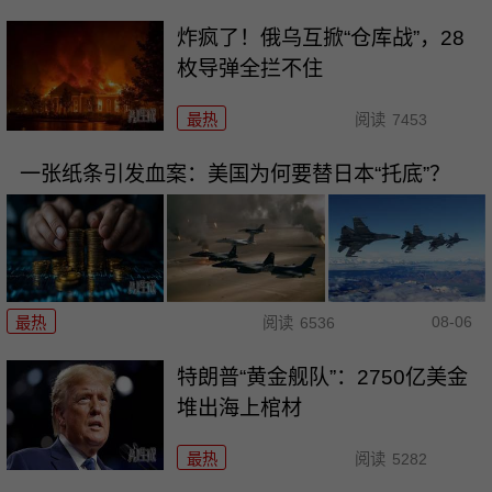
炸疯了！俄乌互掀“仓库战”，28
枚导弹全拦不住
最热
阅读
7453
一张纸条引发血案：美国为何要替日本“托底”？
08-06
最热
阅读
6536
特朗普“黄金舰队”：2750亿美金
堆出海上棺材
最热
阅读
5282