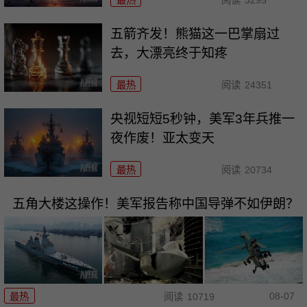
五箭齐发！熊猫这一巴掌扇过
去，大漂亮终于知疼
最热
阅读
24351
央视短短5秒钟，美军3年兵推一
夜作废！亚太变天
最热
阅读
20734
五角大楼这操作！美军报告称中国导弹不如伊朗？
08-07
最热
阅读
10719