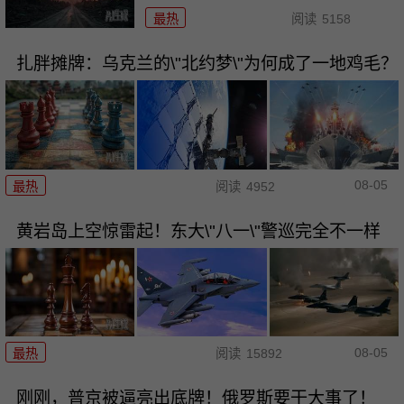
最热
阅读
5158
扎胖摊牌：乌克兰的\"北约梦\"为何成了一地鸡毛？
08-05
最热
阅读
4952
黄岩岛上空惊雷起！东大\"八一\"警巡完全不一样
08-05
最热
阅读
15892
刚刚，普京被逼亮出底牌！俄罗斯要干大事了！