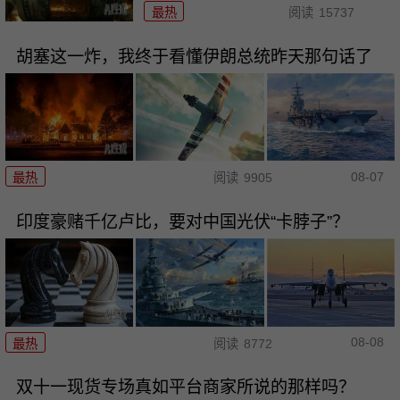
最热
阅读
15737
胡塞这一炸，我终于看懂伊朗总统昨天那句话了
08-07
最热
阅读
9905
印度豪赌千亿卢比，要对中国光伏“卡脖子”？
08-08
最热
阅读
8772
双十一现货专场真如平台商家所说的那样吗？