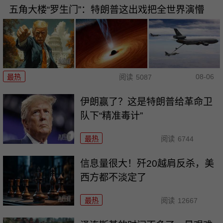
五角大楼“罗生门”：特朗普这出戏把全世界演懵
08-06
最热
阅读
5087
伊朗赢了？这是特朗普给革命卫
队下“精准毒计”
最热
阅读
6744
信息量很大！歼20越肩反杀，美
西方都不淡定了
最热
阅读
12667