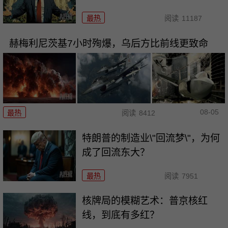
最热
阅读
11187
赫梅利尼茨基7小时殉爆，乌后方比前线更致命
08-05
最热
阅读
8412
特朗普的制造业\"回流梦\"，为何
成了回流东大？
最热
阅读
7951
核牌局的模糊艺术：普京核红
线，到底有多红？