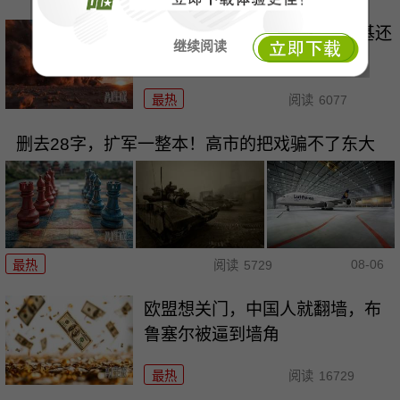
被俄导弹天天“洗地”，泽连斯基还
继续阅读
在做着美梦！
最热
阅读
6077
删去28字，扩军一整本！高市的把戏骗不了东大
08-06
最热
阅读
5729
欧盟想关门，中国人就翻墙，布
鲁塞尔被逼到墙角
最热
阅读
16729