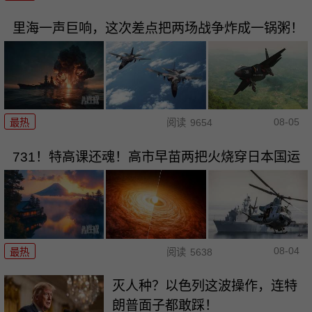
里海一声巨响，这次差点把两场战争炸成一锅粥！
08-05
最热
阅读
9654
731！特高课还魂！高市早苗两把火烧穿日本国运
08-04
最热
阅读
5638
灭人种？以色列这波操作，连特
朗普面子都敢踩！