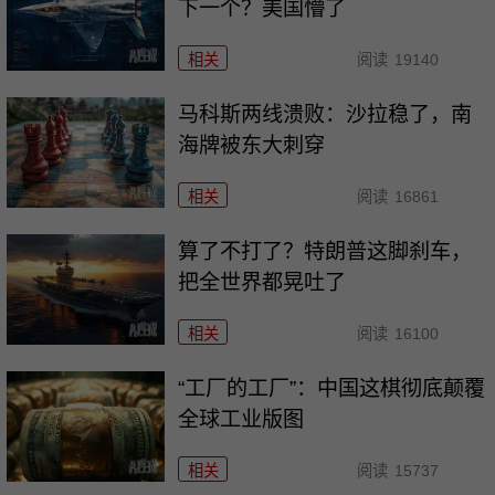
下一个？美国懵了
相关
阅读
19140
马科斯两线溃败：沙拉稳了，南
海牌被东大刺穿
相关
阅读
16861
算了不打了？特朗普这脚刹车，
把全世界都晃吐了
相关
阅读
16100
“工厂的工厂”：中国这棋彻底颠覆
全球工业版图
相关
阅读
15737