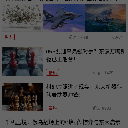
08-04
最热
阅读
12548
055要迎来最强对手？东瀛万吨新
驱已上船台！
最热
阅读
11425
科幻片照进了现实，东大机器狼
驮着武器冲锋！
最热
阅读
8933
千机压境：俄乌战场上的\"蜂群\"博弈与东大启示