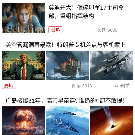
莫迪开大！砸碎印军17个司令
部，重组指挥结构
最热
阅读
6686
美空管漏洞再暴露！特朗普专机差点与客机撞上
最热
阅读
3313
4小时前
广岛核爆81年，高市早苗连\"谁扔的\"都不敢提！