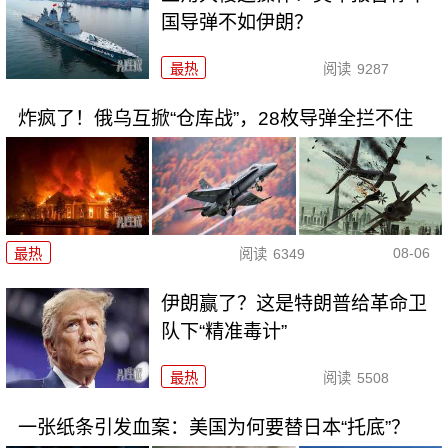
国导弹不如伊朗？
最热
阅读
9287
炸疯了！俄乌互掀“仓库战”，28枚导弹全拦不住
08-06
最热
阅读
6349
伊朗赢了？这是特朗普给革命卫
队下“精准毒计”
最热
阅读
5508
一张纸条引发血案：美国为何要替日本“托底”？