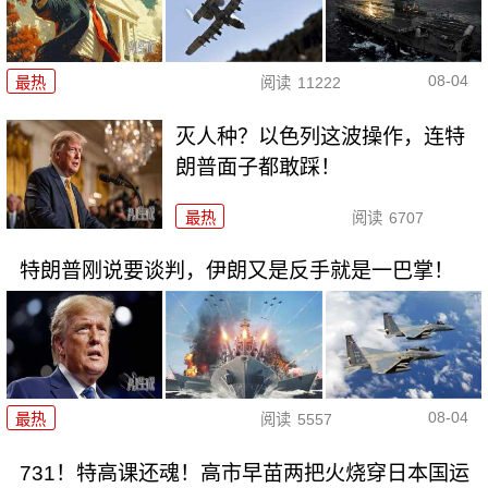
08-04
最热
阅读
11222
灭人种？以色列这波操作，连特
朗普面子都敢踩！
最热
阅读
6707
特朗普刚说要谈判，伊朗又是反手就是一巴掌！
08-04
最热
阅读
5557
731！特高课还魂！高市早苗两把火烧穿日本国运