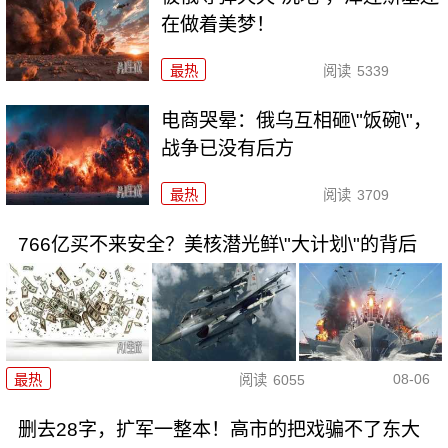
在做着美梦！
最热
阅读
5339
电商哭晕：俄乌互相砸\"饭碗\"，
战争已没有后方
最热
阅读
3709
766亿买不来安全？美核潜光鲜\"大计划\"的背后
08-06
最热
阅读
6055
删去28字，扩军一整本！高市的把戏骗不了东大