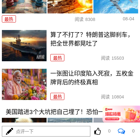
08-04
最热
阅读
8308
算了不打了？特朗普这脚刹车，
把全世界都晃吐了
最热
阅读
15503
一张图让印度陷入死寂，五枚金
牌背后的终极真相
最热
阅读
10804
美国踏进3个大坑把自己埋了！恐怕一个都爬不出
0
0
点评一下