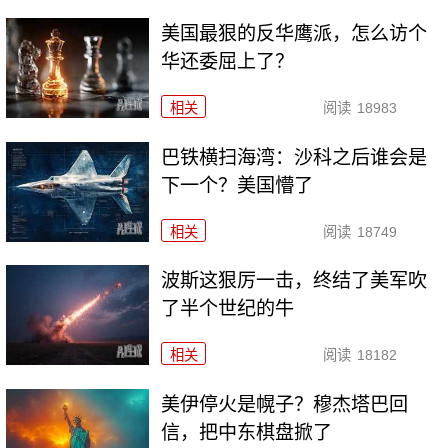
美国最狠的反华鹰派，怎么访个
华还委屈上了？
相关
阅读
18983
巴铁横扫海湾：沙科之后谁会是
下一个？美国懵了
相关
阅读
18749
波斯这狠厉一击，终结了美军吹
了半个世纪的牛
相关
阅读
18182
美伊停火是幌子？穆杰塔巴回
信，把中东棋盘掀了