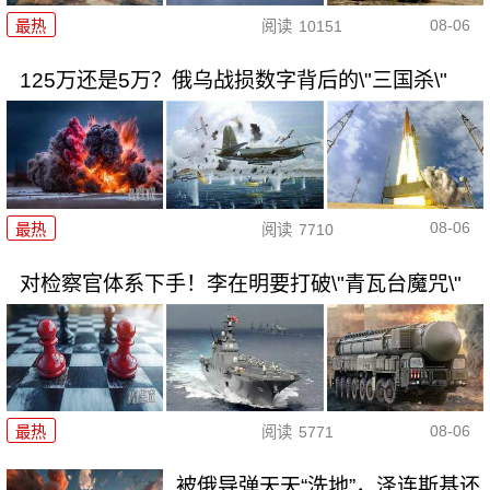
08-06
最热
阅读
10151
125万还是5万？俄乌战损数字背后的\"三国杀\"
08-06
最热
阅读
7710
对检察官体系下手！李在明要打破\"青瓦台魔咒\"
08-06
最热
阅读
5771
被俄导弹天天“洗地”，泽连斯基还