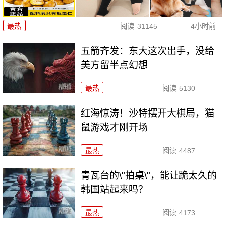
最热
阅读
31145
4小时前
五箭齐发：东大这次出手，没给
美方留半点幻想
最热
阅读
5130
红海惊涛！沙特摆开大棋局，猫
鼠游戏才刚开场
最热
阅读
4487
青瓦台的\"拍桌\"，能让跪太久的
韩国站起来吗？
最热
阅读
4173