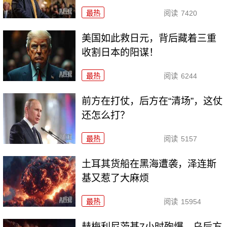
最热
阅读
7420
美国如此救日元，背后藏着三重
收割日本的阳谋！
最热
阅读
6244
前方在打仗，后方在“清场”，这仗
还怎么打？
最热
阅读
5157
土耳其货船在黑海遭袭，泽连斯
基又惹了大麻烦
最热
阅读
15954
赫梅利尼茨基7小时殉爆，乌后方