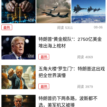
08-06
最热
阅读
5311
特朗普“黄金舰队”：2750亿美金
堆出海上棺材
最热
阅读
4069
五角大楼“罗生门”：特朗普这出戏
把全世界演懵
最热
阅读
3979
特朗普扔下两条路，波斯都不
选，美军机又被揍