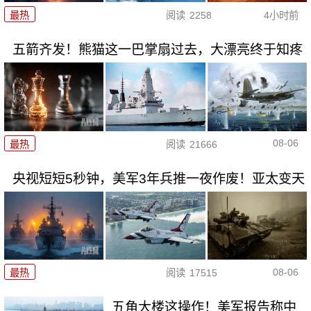
最热
阅读
2258
4小时前
五箭齐发！熊猫这一巴掌扇过去，大漂亮终于知疼
08-06
最热
阅读
21666
央视短短5秒钟，美军3年兵推一夜作废！亚太变天
08-06
最热
阅读
17515
五角大楼这操作！美军报告称中