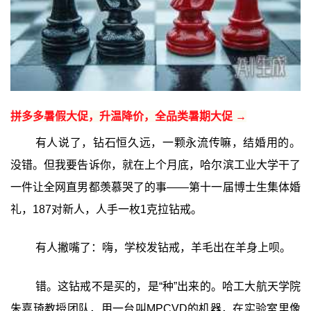
拼多多暑假大促，升温降价，全品类暑期大促 →
有人说了，钻石恒久远，一颗永流传嘛，结婚用的。
没错。但我要告诉你，就在上个月底，哈尔滨工业大学干了
一件让全网直男都羡慕哭了的事——第十一届博士生集体婚
礼，187对新人，人手一枚1克拉钻戒。
有人撇嘴了：嗨，学校发钻戒，羊毛出在羊身上呗。
错。这钻戒不是买的，是“种”出来的。哈工大航天学院
朱嘉琦教授团队，用一台叫MPCVD的机器，在实验室里像