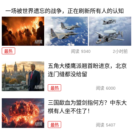
一场被世界遗忘的战争，正在刷新所有人的认知
最热
阅读
9340
2小时前
五角大楼鹰派翘首盼进京，北京
连门缝都没给留
最热
阅读
6000
三国歃血为盟剑指何方？中东大
棋有人坐不住了！
最热
阅读
5407