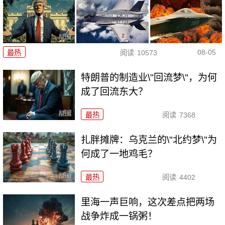
08-05
最热
阅读
10573
特朗普的制造业\"回流梦\"，为何
成了回流东大？
最热
阅读
7368
扎胖摊牌：乌克兰的\"北约梦\"为
何成了一地鸡毛？
最热
阅读
4402
里海一声巨响，这次差点把两场
战争炸成一锅粥！