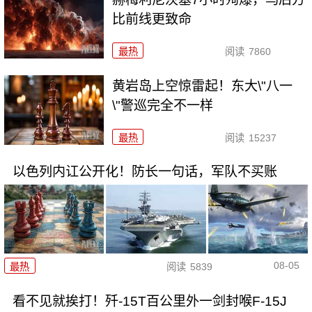
比前线更致命
最热
阅读
7860
黄岩岛上空惊雷起！东大\"八一
\"警巡完全不一样
最热
阅读
15237
以色列内讧公开化！防长一句话，军队不买账
08-05
最热
阅读
5839
看不见就挨打！歼-15T百公里外一剑封喉F-15J