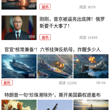
最热
阅读
9079
刚刚，普京被逼亮出底牌！俄罗
斯要干大事了！
最热
阅读
15493
官宣“核常兼备”！六爷挂弹反航母，炸醒多少人
08-04
最热
阅读
12206
特朗普一句“珍珠港除外”，撕开美国霸权遮羞布