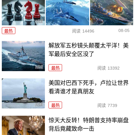
08-05
最热
阅读
14496
解放军五秒镜头颠覆太平洋！美
军最后安全区没了
最热
阅读
13392
美国对巴西下死手，卢拉让世界
看清谁才是真朋友
最热
阅读
7739
惊天大反转！特朗普支持率崩盘
背后竟藏致命一击