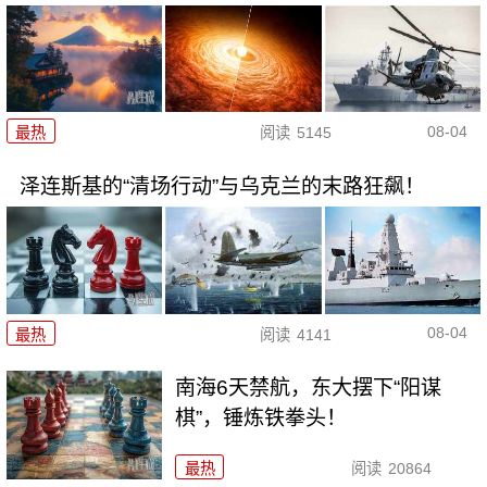
08-04
最热
阅读
5145
泽连斯基的“清场行动”与乌克兰的末路狂飙！
08-04
最热
阅读
4141
南海6天禁航，东大摆下“阳谋
棋”，锤炼铁拳头！
最热
阅读
20864