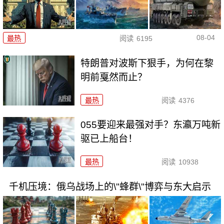
08-04
最热
阅读
6195
特朗普对波斯下狠手，为何在黎
明前戛然而止？
最热
阅读
4376
055要迎来最强对手？东瀛万吨新
驱已上船台！
最热
阅读
10938
千机压境：俄乌战场上的\"蜂群\"博弈与东大启示