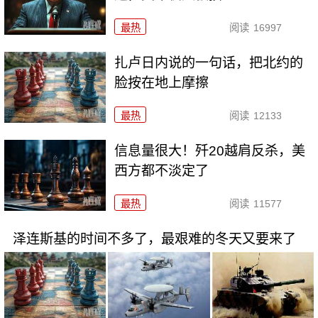
最热
阅读
16997
扎卢日内说的一句话，把北约的
脸按在地上摩擦
最热
阅读
12133
信息量很大！歼20越肩反杀，美
西方都不淡定了
最热
阅读
11577
泽连斯基的时间不多了，最艰难的冬天又要来了