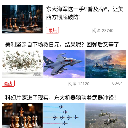
东大海军这一手\"普及牌\"，让美
西方彻底破防！
最热
阅读
23740
美利坚亲自下场救日元，结果呢？回弹后又蔫了
08-04
最热
阅读
12120
科幻片照进了现实，东大机器狼驮着武器冲锋！