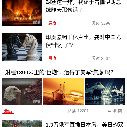
胡塞这一炸，我终于看懂伊朗总
统昨天那句话了
最热
阅读
3296
印度豪赌千亿卢比，要对中国光
伏“卡脖子”？
最热
阅读
2837
射程1800公里的“巨炮”，治得了美军“焦虑”吗？
最热
阅读
12281
4小时前
1.3万俄军直插日本海，美日的双