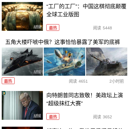
“工厂的工厂”：中国这棋彻底颠覆
全球工业版图
最热
阅读
5448
五角大楼吓唬中俄？这事恰恰暴露了美军的底裤
最热
阅读
4651
2小时前
向特朗普同志致敬！美政坛上演
“超级抹红大赛”
最热
阅读
3652