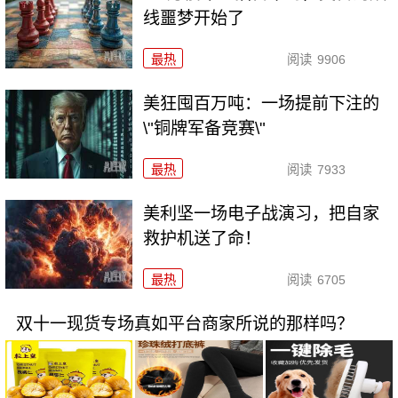
线噩梦开始了
最热
阅读
9906
美狂囤百万吨：一场提前下注的
\"铜牌军备竞赛\"
最热
阅读
7933
美利坚一场电子战演习，把自家
救护机送了命！
最热
阅读
6705
双十一现货专场真如平台商家所说的那样吗？