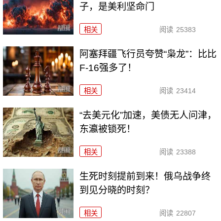
子，是美利坚命门
相关
阅读
25383
阿塞拜疆飞行员夸赞“枭龙”：比比
F-16强多了！
相关
阅读
23414
“去美元化”加速，美债无人问津，
东瀛被锁死！
相关
阅读
23388
生死时刻提前到来！俄乌战争终
到见分晓的时刻？
相关
阅读
22807