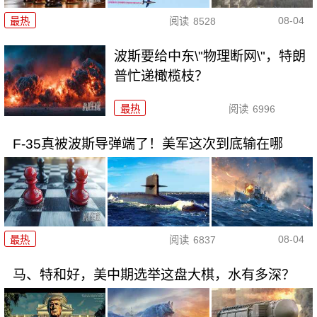
08-04
最热
阅读
8528
波斯要给中东\"物理断网\"，特朗
普忙递橄榄枝？
最热
阅读
6996
F-35真被波斯导弹端了！美军这次到底输在哪
08-04
最热
阅读
6837
马、特和好，美中期选举这盘大棋，水有多深？