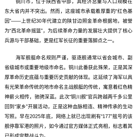
铜川市，位于陕西省中部，其经济总量与人口规模在
东大省内并不突出。然而，这座城市承载着厚重的“红色基
因”——上世纪30年代建立的陕甘边照金革命根据地，被誉
为“西北革命摇篮”，为后续革命力量的发展壮大提供了核心
兵源与干部基础，更是红军长征的重要落脚点之一。
海军舰艇命名规则严谨，驱逐舰通常以省会城市、副
省级城市或重要地级市命名。铜川此番获此殊荣，正是其深
厚革命历史底蕴与重要历史贡献的体现。这延续了海军以具
有光荣革命传统的地市命名主战舰艇的传统，寓意着红色精
神薪火相传，驰骋深蓝。此次“铜川舰”官兵跨越两千多公里
回到“家乡”开展活动，正是这种血脉相连、精神传承的生动
写照。早在2025年底，网络上就已出现刷有“177”舷号的该
舰停靠军港的照片，如今通过官方媒体正式亮相，标志着其
已形成完整战斗力。