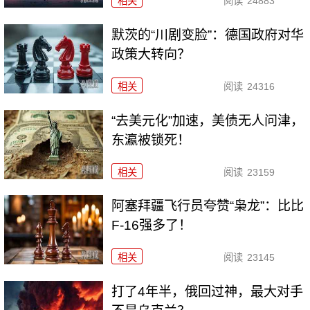
相关
阅读
24883
默茨的“川剧变脸”：德国政府对华
政策大转向？
相关
阅读
24316
“去美元化”加速，美债无人问津，
东瀛被锁死！
相关
阅读
23159
阿塞拜疆飞行员夸赞“枭龙”：比比
F-16强多了！
相关
阅读
23145
打了4年半，俄回过神，最大对手