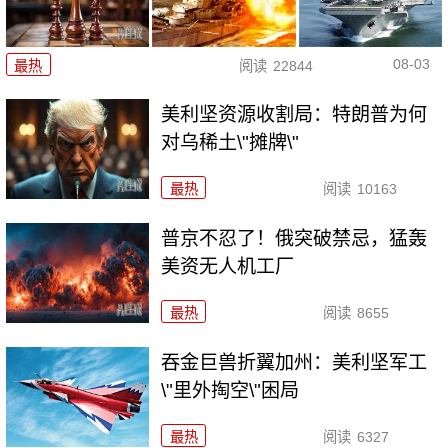
08-03
最热
阅读
22844
美利坚资源收割局：特朗普为何
对乌稀土\"摊牌\"
最热
阅读
10163
普京不忍了！俄突破禁忌，猛轰
美资无人机工厂
最热
阅读
8655
吞金巨兽折翼加州：美利坚军工
\"里外掏空\"困局
最热
阅读
6327