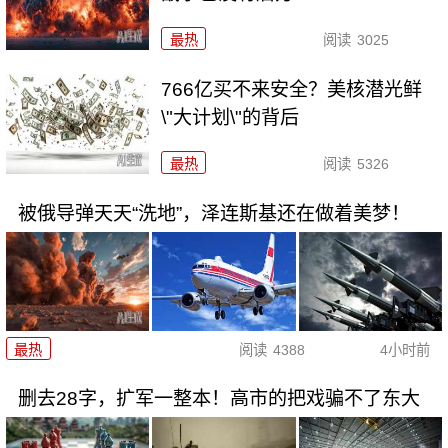
最热
阅读
3025
766亿买不来安全？美核潜光鲜
\"大计划\"的背后
最热
阅读
5326
被俄导弹天天“洗地”，泽连斯基还在做着美梦！
最热
阅读
4388
4小时前
删去28字，扩军一整本！高市的把戏骗不了东大