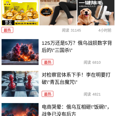
最热
阅读
31145
4小时前
125万还是5万？俄乌战损数字背
后的\"三国杀\"
最热
阅读
6810
对检察官体系下手！李在明要打
破\"青瓦台魔咒\"
最热
阅读
4821
电商哭晕：俄乌互相砸\"饭碗\"，
战争已没有后方