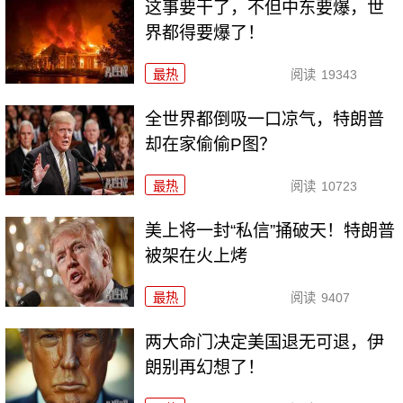
这事要干了，不但中东要爆，世
界都得要爆了！
最热
阅读
19343
全世界都倒吸一口凉气，特朗普
却在家偷偷P图？
最热
阅读
10723
美上将一封“私信”捅破天！特朗普
被架在火上烤
最热
阅读
9407
两大命门决定美国退无可退，伊
朗别再幻想了！