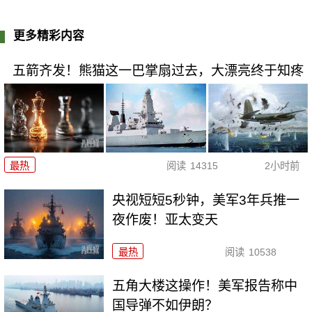
更多精彩内容
五箭齐发！熊猫这一巴掌扇过去，大漂亮终于知疼
最热
阅读
14315
2小时前
央视短短5秒钟，美军3年兵推一
夜作废！亚太变天
最热
阅读
10538
五角大楼这操作！美军报告称中
国导弹不如伊朗？