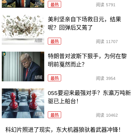
最热
阅读
5791
美利坚亲自下场救日元，结果
呢？回弹后又蔫了
最热
阅读
11707
特朗普对波斯下狠手，为何在黎
明前戛然而止？
最热
阅读
3954
055要迎来最强对手？东瀛万吨新
驱已上船台！
最热
阅读
10462
科幻片照进了现实，东大机器狼驮着武器冲锋！