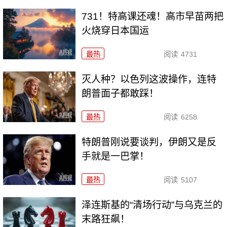
731！特高课还魂！高市早苗两把
火烧穿日本国运
最热
阅读
4731
灭人种？以色列这波操作，连特
朗普面子都敢踩！
最热
阅读
6258
特朗普刚说要谈判，伊朗又是反
手就是一巴掌！
最热
阅读
5107
泽连斯基的“清场行动”与乌克兰的
末路狂飙！