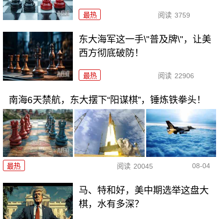
最热
阅读
3759
东大海军这一手\"普及牌\"，让美
西方彻底破防！
最热
阅读
22906
南海6天禁航，东大摆下“阳谋棋”，锤炼铁拳头！
08-04
最热
阅读
20045
马、特和好，美中期选举这盘大
棋，水有多深？