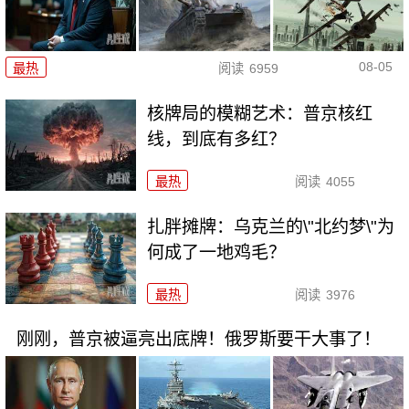
08-05
最热
阅读
6959
核牌局的模糊艺术：普京核红
线，到底有多红？
最热
阅读
4055
扎胖摊牌：乌克兰的\"北约梦\"为
何成了一地鸡毛？
最热
阅读
3976
刚刚，普京被逼亮出底牌！俄罗斯要干大事了！