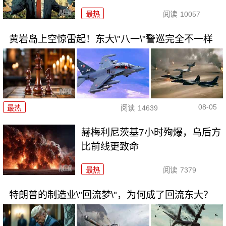
最热
阅读
10057
黄岩岛上空惊雷起！东大\"八一\"警巡完全不一样
08-05
最热
阅读
14639
赫梅利尼茨基7小时殉爆，乌后方
比前线更致命
最热
阅读
7379
特朗普的制造业\"回流梦\"，为何成了回流东大？