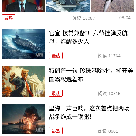
08-04
最热
阅读
15057
官宣“核常兼备”！六爷挂弹反航
母，炸醒多少人
最热
阅读
11764
特朗普一句“珍珠港除外”，撕开美
国霸权遮羞布
最热
阅读
10815
里海一声巨响，这次差点把两场
战争炸成一锅粥！
最热
阅读
8601