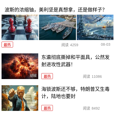
波斯的浓缩铀，美利坚是真想拿，还是做样子？
08-03
最热
阅读
4259
东瀛彻底撕掉和平面具，公然发
射进攻性武器！
最热
阅读
11086
海锁波斯还不够，特朗普又生毒
计，陆地也要封
最热
阅读
8492