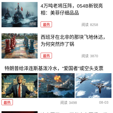
4万吨老将压阵，054B新锐亮
相：美菲仔细品品
最热
阅读
8258
西班牙在北非的那块飞地休达，
为何突然炸了锅
最热
阅读
3870
特朗普给泽连斯基泼冷水，“爱国者”或空头支票
08-03
最热
阅读
3498