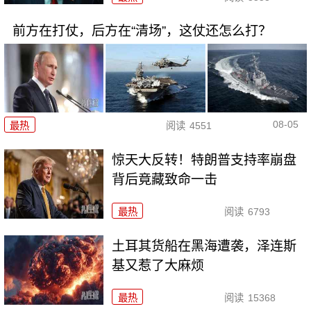
前方在打仗，后方在“清场”，这仗还怎么打？
08-05
最热
阅读
4551
惊天大反转！特朗普支持率崩盘
背后竟藏致命一击
最热
阅读
6793
土耳其货船在黑海遭袭，泽连斯
基又惹了大麻烦
最热
阅读
15368