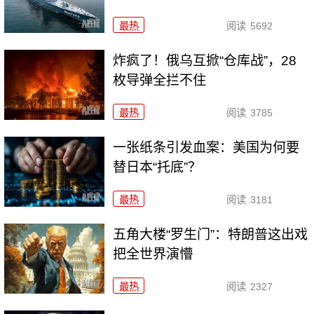
最热
阅读
5692
炸疯了！俄乌互掀“仓库战”，28
枚导弹全拦不住
最热
阅读
3785
一张纸条引发血案：美国为何要
替日本“托底”？
最热
阅读
3181
五角大楼“罗生门”：特朗普这出戏
把全世界演懵
最热
阅读
2327