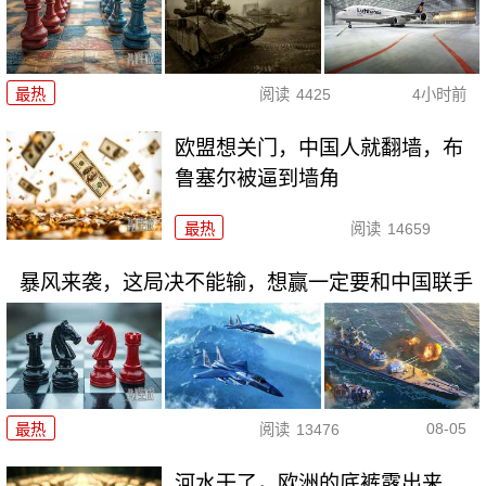
最热
阅读
4425
4小时前
欧盟想关门，中国人就翻墙，布
鲁塞尔被逼到墙角
最热
阅读
14659
暴风来袭，这局决不能输，想赢一定要和中国联手
08-05
最热
阅读
13476
河水干了，欧洲的底裤露出来