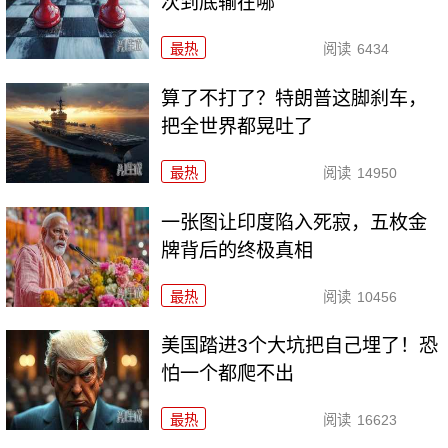
次到底输在哪
最热
阅读
6434
算了不打了？特朗普这脚刹车，
把全世界都晃吐了
最热
阅读
14950
一张图让印度陷入死寂，五枚金
牌背后的终极真相
最热
阅读
10456
美国踏进3个大坑把自己埋了！恐
怕一个都爬不出
最热
阅读
16623