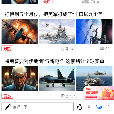
最热
阅读
7014
打伊朗五个月仗，把美军打成了“十口锅九个盖”
08-02
最热
阅读
5486
特朗普要对伊朗“断气断电”？这豪赌让全球买单
08-02
最热
阅读
4646
0
0
点评一下
五万人一夜破城，欧盟真怕了！