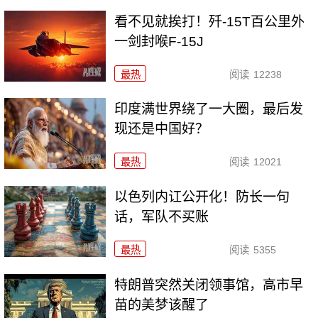
看不见就挨打！歼-15T百公里外
一剑封喉F-15J
最热
阅读
12238
印度满世界绕了一大圈，最后发
现还是中国好？
最热
阅读
12021
以色列内讧公开化！防长一句
话，军队不买账
最热
阅读
5355
特朗普突然关闭领事馆，高市早
苗的美梦该醒了