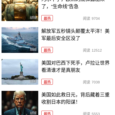
了，“生命线”告急
最热
阅读
9704
解放军五秒镜头颠覆太平洋！美
军最后安全区没了
最热
阅读
12512
美国对巴西下死手，卢拉让世界
看清谁才是真朋友
最热
阅读
7038
美国如此救日元，背后藏着三重
收割日本的阳谋！
最热
阅读
5553