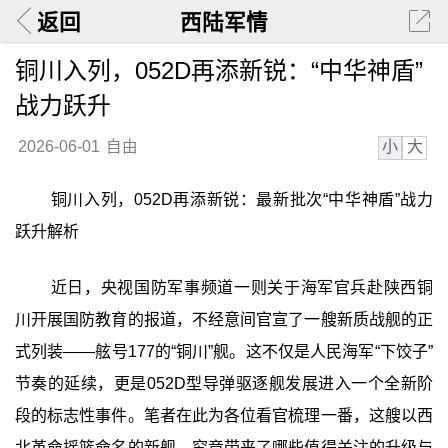
返回
西陆军情
铜川入列，052D再添新锐：“中华神盾”
战力跃升
小
大
2026-06-01
自由
铜川入列，052D再添新锐：最新批次“中华神盾”战力
跃升解析
近日，央视国防军事频道一则关于海军官兵赴陕西铜
川开展国防教育的报道，不经意间官宣了一艘新质战舰的正
式列装——舷号177的“铜川”舰。这不仅是人民海军“下饺子”
节奏的延续，更是052D型导弹驱逐舰发展进入一个全新阶
段的标志性事件。笔者在此为各位看官梳理一番，这艘以西
北革命摇篮命名的新舰，究竟带来了哪些值得关注的升级与