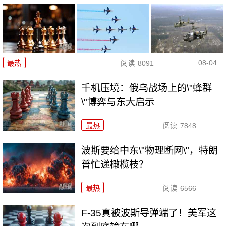
08-04
最热
阅读
8091
千机压境：俄乌战场上的\"蜂群
\"博弈与东大启示
最热
阅读
7848
波斯要给中东\"物理断网\"，特朗
普忙递橄榄枝？
最热
阅读
6566
F-35真被波斯导弹端了！美军这