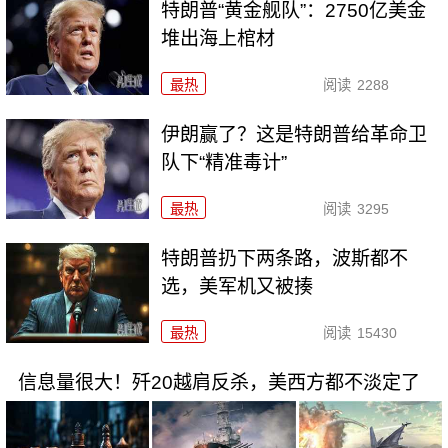
特朗普“黄金舰队”：2750亿美金
堆出海上棺材
最热
阅读
2288
伊朗赢了？这是特朗普给革命卫
队下“精准毒计”
最热
阅读
3295
特朗普扔下两条路，波斯都不
选，美军机又被揍
最热
阅读
15430
信息量很大！歼20越肩反杀，美西方都不淡定了