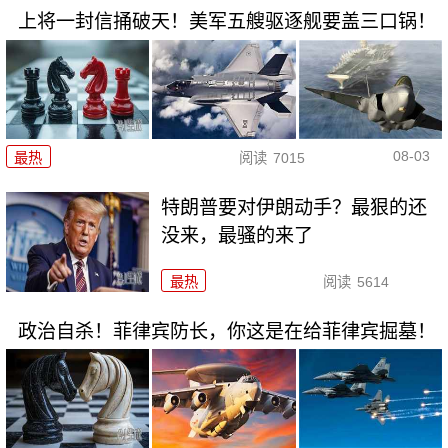
上将一封信捅破天！美军五艘驱逐舰要盖三口锅！
08-03
最热
阅读
7015
特朗普要对伊朗动手？最狠的还
没来，最骚的来了
最热
阅读
5614
政治自杀！菲律宾防长，你这是在给菲律宾掘墓！