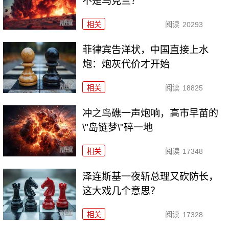
不是乌克兰？
相关
阅读
20293
菲律宾告洋状，中国直接上水
炮：炮灰代价才开始
相关
阅读
18825
冲之鸟礁一声炮响，高市早苗的
\"岛链梦\"碎一地
相关
阅读
17348
泽连斯基一夜斩总理又砍防长，
这大戏几个意思？
相关
阅读
17328