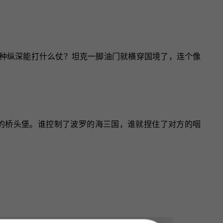
这种纵深能打什么仗？坦克一脚油门就横穿国境了，连个像
的桥头堡。谁控制了波罗的海三国，谁就捏住了对方的咽