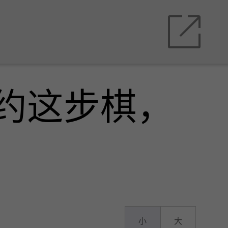
约这步棋，
小
大