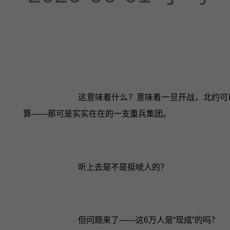
这意味着什么？意味着一旦开战，北约可
算——那可是实实在在的一支重兵集团。
听上去是不是挺唬人的？
但问题来了——这6万人是“现成”的吗？