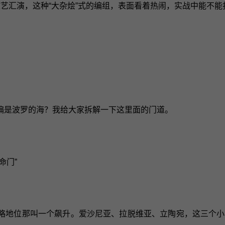
文艺汇演，这种“大杂烩”式的编组，表面看着热闹，实战中能不
偏是波罗的海？我给大家拆解一下这里面的门道。
命门”
略地位那叫一个飙升。爱沙尼亚、拉脱维亚、立陶宛，这三个小