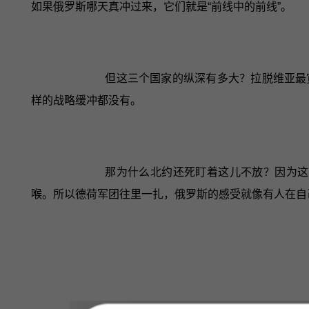
如果俄罗斯哪天真冲过来，它们就是“前线中的前线”。
但这三个国家的纵深有多大？拉脱维亚最
样的战略缓冲都没有。
那为什么北约还死盯着这儿不放？因为这
喉。所以德荷军团往里一扎，俄罗斯的感受就像有人在自