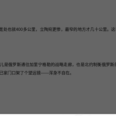
宽处也就400多公里，立陶宛更惨，最窄的地方才几十公里。
儿是俄罗斯通往加里宁格勒的战略走廊，也是北约制衡俄罗斯
己家门口架了个望远镜——浑身不自在。