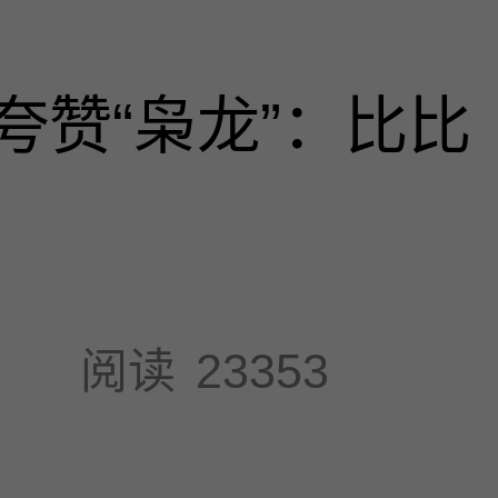
夸赞“枭龙”：比比
阅读
23353