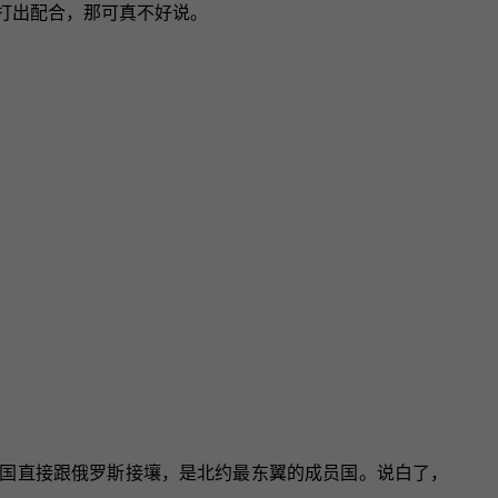
能打出配合，那可真不好说。
国直接跟俄罗斯接壤，是北约最东翼的成员国。说白了，