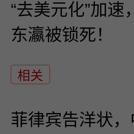
“去美元化”加
东瀛被锁死！
相关
菲律宾告洋状，