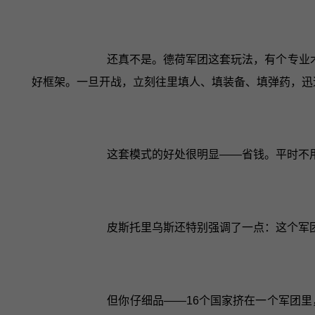
还真不是。德荷军团这套玩法，有个专业
好框架。一旦开战，立刻往里填人、填装备、填弹药，迅
这套模式的好处很明显——省钱。平时不
皮斯托里乌斯还特别强调了一点：这个军团
但你仔细品——16个国家挤在一个军团