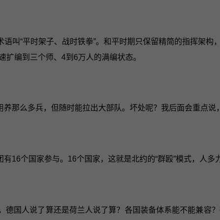
术语叫“平时架子、战时铁拳”。和平时期只保留精简的指挥架构
速扩编到三个师、4到6万人的满编状态。
用养那么多兵，但随时能拉出大部队。坏处呢？我后面会重点说
有16个国家参与。16个国家，这就是北约的“群殴”模式，人多
里，德国人说了算还是荷兰人说了算？各国装备体系能不能兼容？