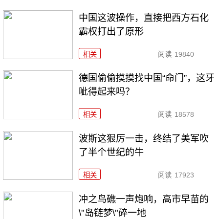
中国这波操作，直接把西方石化
霸权打出了原形
相关
阅读
19840
德国偷偷摸摸找中国“命门”，这牙
呲得起来吗？
相关
阅读
18578
波斯这狠厉一击，终结了美军吹
了半个世纪的牛
相关
阅读
17923
冲之鸟礁一声炮响，高市早苗的
\"岛链梦\"碎一地