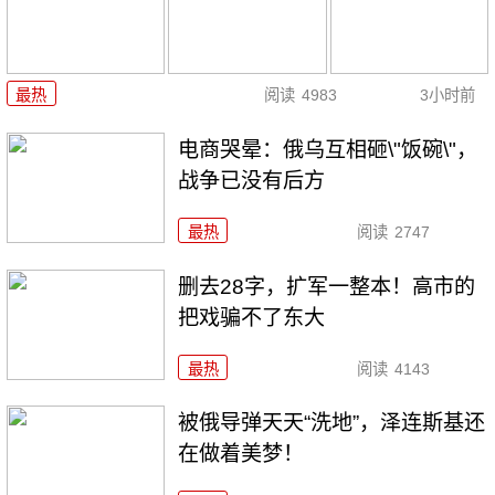
最热
阅读
4983
3小时前
电商哭晕：俄乌互相砸\"饭碗\"，
战争已没有后方
最热
阅读
2747
删去28字，扩军一整本！高市的
把戏骗不了东大
最热
阅读
4143
被俄导弹天天“洗地”，泽连斯基还
在做着美梦！