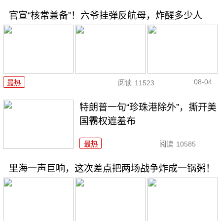
官宣“核常兼备”！六爷挂弹反航母，炸醒多少人
08-04
最热
阅读
11523
特朗普一句“珍珠港除外”，撕开美
国霸权遮羞布
最热
阅读
10585
里海一声巨响，这次差点把两场战争炸成一锅粥！