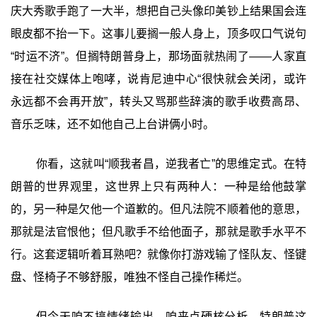
庆大秀歌手跑了一大半，想把自己头像印美钞上结果国会连
眼皮都不抬一下。这事儿要搁一般人身上，顶多叹口气说句
“时运不济”。但搁特朗普身上，那场面就热闹了——人家直
接在社交媒体上咆哮，说肯尼迪中心“很快就会关闭，或许
永远都不会再开放”，转头又骂那些辞演的歌手收费高昂、
音乐乏味，还不如他自己上台讲俩小时。
你看，这就叫“顺我者昌，逆我者亡”的思维定式。在特
朗普的世界观里，这世界上只有两种人：一种是给他鼓掌
的，另一种是欠他一个道歉的。但凡法院不顺着他的意思，
那就是法官恨他；但凡歌手不给他面子，那就是歌手水平不
行。这套逻辑听着耳熟吧？就像你打游戏输了怪队友、怪键
盘、怪椅子不够舒服，唯独不怪自己操作稀烂。
但今天咱不搞情绪输出，咱来点硬核分析。特朗普这