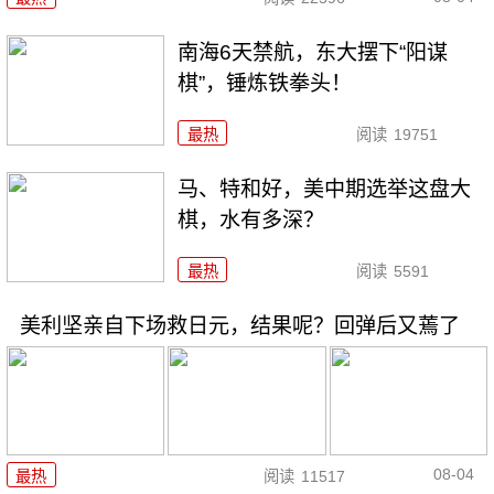
南海6天禁航，东大摆下“阳谋
棋”，锤炼铁拳头！
最热
阅读
19751
马、特和好，美中期选举这盘大
棋，水有多深？
最热
阅读
5591
美利坚亲自下场救日元，结果呢？回弹后又蔫了
08-04
最热
阅读
11517