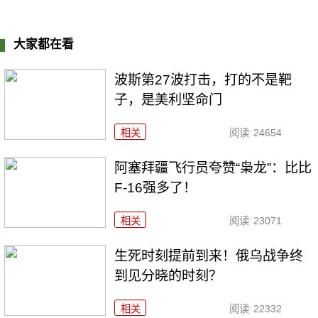
大家都在看
波斯第27波打击，打的不是靶
子，是美利坚命门
相关
阅读
24654
阿塞拜疆飞行员夸赞“枭龙”：比比
F-16强多了！
相关
阅读
23071
生死时刻提前到来！俄乌战争终
到见分晓的时刻？
相关
阅读
22332