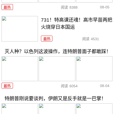
08-05
最热
阅读
8388
731！特高课还魂！高市早苗两把
火烧穿日本国运
最热
阅读
4531
灭人种？以色列这波操作，连特朗普面子都敢踩！
08-04
最热
阅读
6054
特朗普刚说要谈判，伊朗又是反手就是一巴掌！