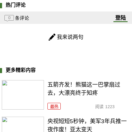
热门评论
登陆
0
条评论
我来说两句
更多精彩内容
五箭齐发！熊猫这一巴掌扇过
去，大漂亮终于知疼
最热
阅读
1223
央视短短5秒钟，美军3年兵推一
夜作废！亚太变天