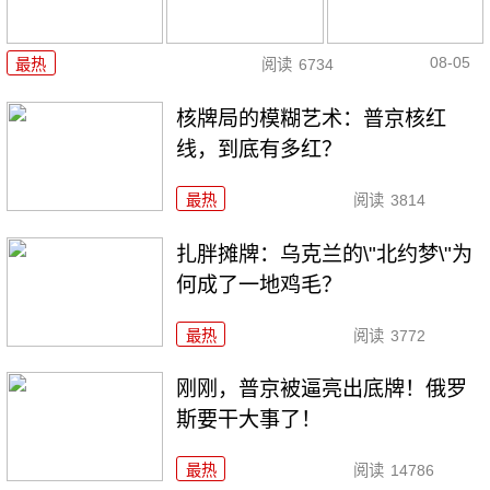
08-05
最热
阅读
6734
核牌局的模糊艺术：普京核红
线，到底有多红？
最热
阅读
3814
扎胖摊牌：乌克兰的\"北约梦\"为
何成了一地鸡毛？
最热
阅读
3772
刚刚，普京被逼亮出底牌！俄罗
斯要干大事了！
最热
阅读
14786