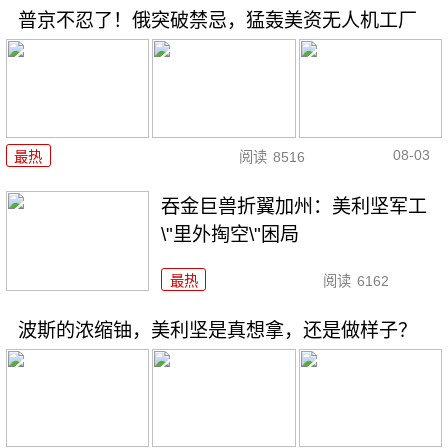
普京不忍了！俄突破禁忌，猛轰美资无人机工厂
08-03
最热
阅读
8516
吞金巨兽折翼加州：美利坚军工
\"里外掏空\"困局
最热
阅读
6162
波斯的浓缩铀，美利坚是真想拿，还是做样子？