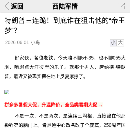
返回
西陆军情
特朗普三连跪！到底谁在狙击他的“帝王
梦”？
小
大
2026-06-01
小鸟
好家伙，各位老铁，今天咱不聊歼-35，也不聊055大
驱，咱聊点大洋彼岸的乐子。就那个男人，唐纳德·特朗
普，最近又被现实摁在地上反复摩擦了。
拼多多暑假大促，升温降价，全品类暑期大促 →
不是一次，不是两次，是连续三闷棍，直接敲在他那
颗锃亮的脑门上。肯尼迪中心改名改了个寂寞，250周年国