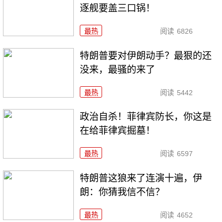
逐舰要盖三口锅！
最热
阅读
6826
特朗普要对伊朗动手？最狠的还
没来，最骚的来了
最热
阅读
5442
政治自杀！菲律宾防长，你这是
在给菲律宾掘墓！
最热
阅读
6597
特朗普这狼来了连演十遍，伊
朗：你猜我信不信？
最热
阅读
4652