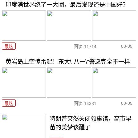
印度满世界绕了一大圈，最后发现还是中国好？
08-05
最热
阅读
11714
黄岩岛上空惊雷起！东大\"八一\"警巡完全不一样
08-05
最热
阅读
14331
特朗普突然关闭领事馆，高市早
苗的美梦该醒了