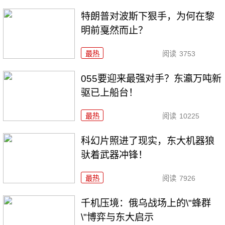
特朗普对波斯下狠手，为何在黎
明前戛然而止？
最热
阅读
3753
055要迎来最强对手？东瀛万吨新
驱已上船台！
最热
阅读
10225
科幻片照进了现实，东大机器狼
驮着武器冲锋！
最热
阅读
7926
千机压境：俄乌战场上的\"蜂群
\"博弈与东大启示