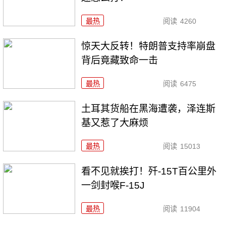
最热
阅读
4260
惊天大反转！特朗普支持率崩盘
背后竟藏致命一击
最热
阅读
6475
土耳其货船在黑海遭袭，泽连斯
基又惹了大麻烦
最热
阅读
15013
看不见就挨打！歼-15T百公里外
一剑封喉F-15J
最热
阅读
11904