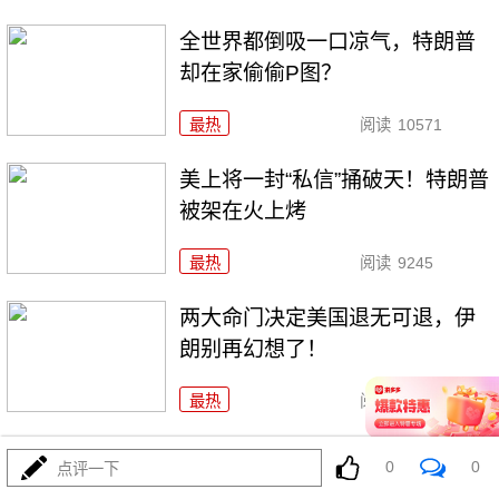
全世界都倒吸一口凉气，特朗普
却在家偷偷P图？
最热
阅读
10571
美上将一封“私信”捅破天！特朗普
被架在火上烤
最热
阅读
9245
两大命门决定美国退无可退，伊
朗别再幻想了！
最热
阅读
6900
打伊朗五个月仗，把美军打成了
0
0
点评一下
“十口锅九个盖”