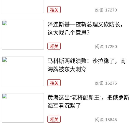
相关
阅读
17279
泽连斯基一夜斩总理又砍防长，
这大戏几个意思？
相关
阅读
17250
马科斯两线溃败：沙拉稳了，南
海牌被东大刺穿
相关
阅读
16275
黄海这出“老将配新王”，把俄罗斯
海军看沉默了
相关
阅读
15845