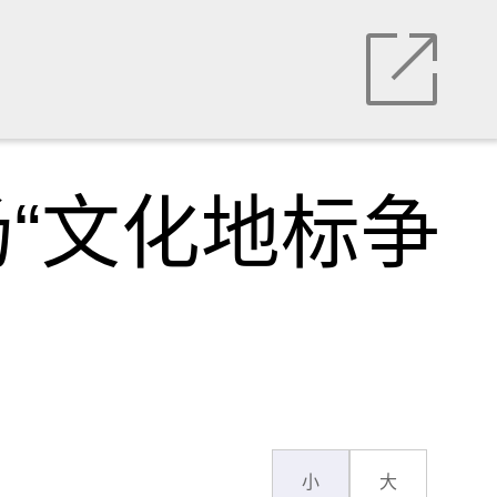
“文化地标争
小
大