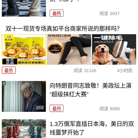
最热
阅读
6937
双十一现货专场真如平台商家所说的那样吗？
最热
阅读
31145
4小时前
向特朗普同志致敬！美政坛上演
“超级抹红大赛”
最热
阅读
8080
1.3万俄军直插日本海，美日的双
线噩梦开始了