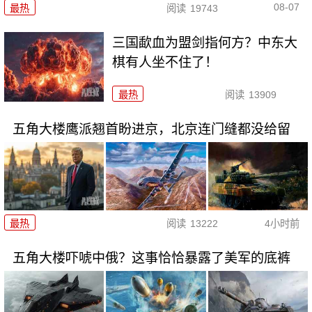
08-07
最热
阅读
19743
三国歃血为盟剑指何方？中东大
棋有人坐不住了！
最热
阅读
13909
五角大楼鹰派翘首盼进京，北京连门缝都没给留
最热
阅读
13222
4小时前
五角大楼吓唬中俄？这事恰恰暴露了美军的底裤