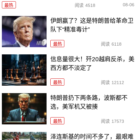
08-06
最热
阅读
4518
伊朗赢了？这是特朗普给革命卫
队下“精准毒计”
最热
阅读
6118
信息量很大！歼20越肩反杀，美
西方都不淡定了
最热
阅读
12112
特朗普扔下两条路，波斯都不
选，美军机又被揍
最热
阅读
17573
泽连斯基的时间不多了，最艰难