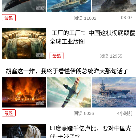
08-07
最热
阅读
11002
“工厂的工厂”：中国这棋彻底颠覆
全球工业版图
最热
阅读
12955
胡塞这一炸，我终于看懂伊朗总统昨天那句话了
最热
阅读
8036
4小时前
印度豪赌千亿卢比，要对中国光
伏“卡脖子”？