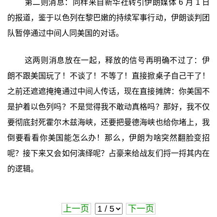
第二则消息：同样来自新华社转引伊朗媒体 6 月 1 日
的报道，鉴于以色列在黎巴嫩的持续军事行动，伊朗谈判团
队暂停通过中间人同美国的对话。
这两则消息放在一起，释放的信号再明确不过了：伊
朗不跟美国玩了！不谈了！不等了！直接掀桌子自己干了！
之前还遮遮掩掩通过中间人传话，现在直接摊牌：你美国不
是护着以色列吗？不是觉得我不敢动真格吗？那好，我不仅
要彻底封死霍尔木兹海峡，还要把曼德海峡也给你堵上，我
倒要看看你美国能怎么办！那么，伊朗为啥突然翻脸变招
呢？接下来又会如何演绎呢？占豪来给战友们捋一捋其内在
的逻辑。
上一页
下一页