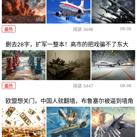
08-06
最热
阅读
5698
删去28字，扩军一整本！高市的把戏骗不了东大
08-06
最热
阅读
5447
欧盟想关门，中国人就翻墙，布鲁塞尔被逼到墙角