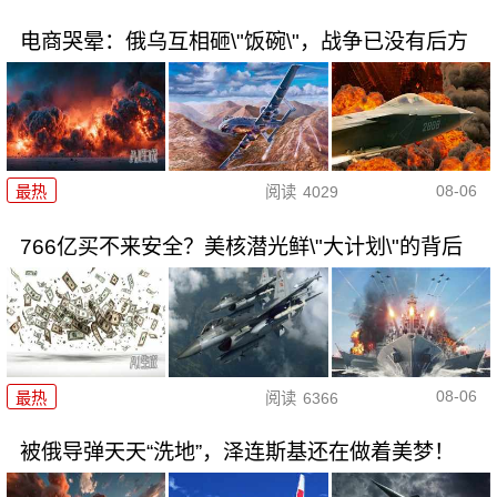
电商哭晕：俄乌互相砸\"饭碗\"，战争已没有后方
08-06
最热
阅读
4029
766亿买不来安全？美核潜光鲜\"大计划\"的背后
08-06
最热
阅读
6366
被俄导弹天天“洗地”，泽连斯基还在做着美梦！