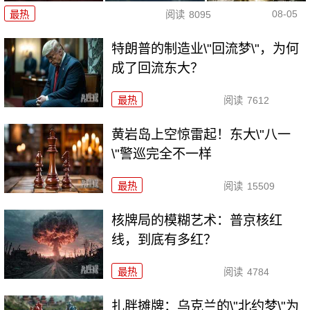
08-05
最热
阅读
8095
特朗普的制造业\"回流梦\"，为何
成了回流东大？
最热
阅读
7612
黄岩岛上空惊雷起！东大\"八一
\"警巡完全不一样
最热
阅读
15509
核牌局的模糊艺术：普京核红
线，到底有多红？
最热
阅读
4784
扎胖摊牌：乌克兰的\"北约梦\"为