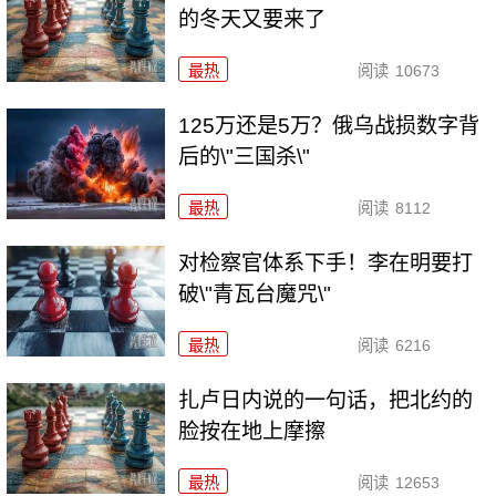
的冬天又要来了
最热
阅读
10673
125万还是5万？俄乌战损数字背
后的\"三国杀\"
最热
阅读
8112
对检察官体系下手！李在明要打
破\"青瓦台魔咒\"
最热
阅读
6216
扎卢日内说的一句话，把北约的
脸按在地上摩擦
最热
阅读
12653