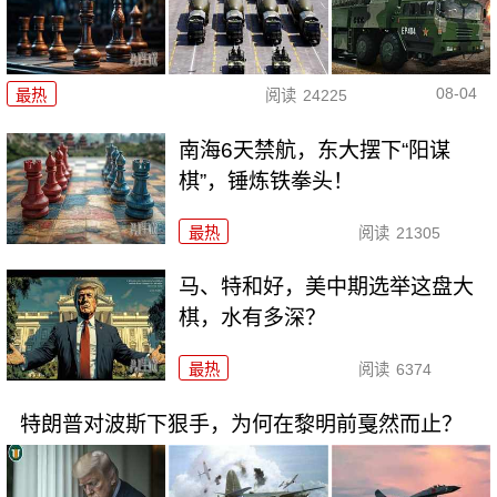
08-04
最热
阅读
24225
南海6天禁航，东大摆下“阳谋
棋”，锤炼铁拳头！
最热
阅读
21305
马、特和好，美中期选举这盘大
棋，水有多深？
最热
阅读
6374
特朗普对波斯下狠手，为何在黎明前戛然而止？