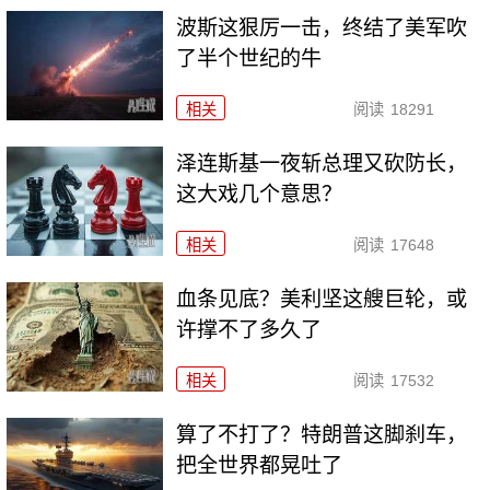
波斯这狠厉一击，终结了美军吹
了半个世纪的牛
相关
阅读
18291
泽连斯基一夜斩总理又砍防长，
这大戏几个意思？
相关
阅读
17648
血条见底？美利坚这艘巨轮，或
许撑不了多久了
相关
阅读
17532
算了不打了？特朗普这脚刹车，
把全世界都晃吐了