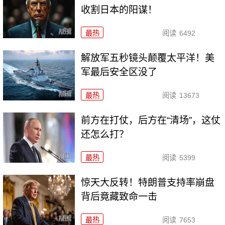
收割日本的阳谋！
最热
阅读
6492
解放军五秒镜头颠覆太平洋！美
军最后安全区没了
最热
阅读
13673
前方在打仗，后方在“清场”，这仗
还怎么打？
最热
阅读
5399
惊天大反转！特朗普支持率崩盘
背后竟藏致命一击
最热
阅读
7653