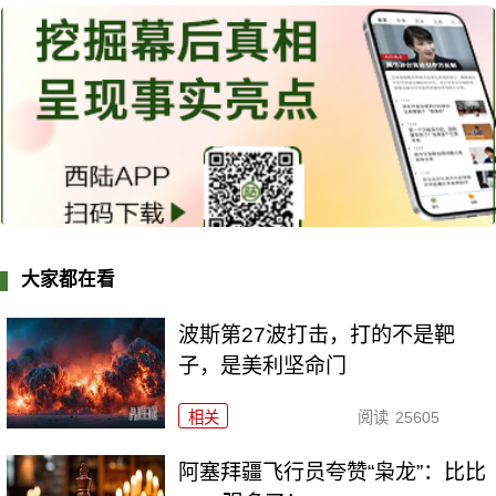
大家都在看
波斯第27波打击，打的不是靶
子，是美利坚命门
相关
阅读
25605
阿塞拜疆飞行员夸赞“枭龙”：比比