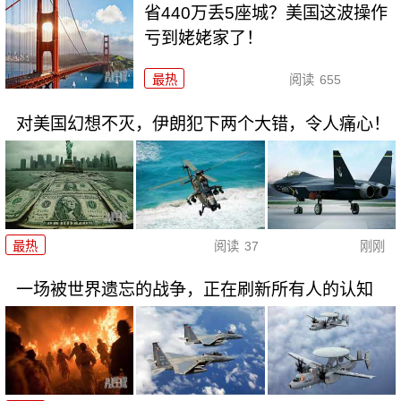
省440万丢5座城？美国这波操作
亏到姥姥家了！
最热
阅读
655
对美国幻想不灭，伊朗犯下两个大错，令人痛心！
最热
阅读
37
刚刚
一场被世界遗忘的战争，正在刷新所有人的认知