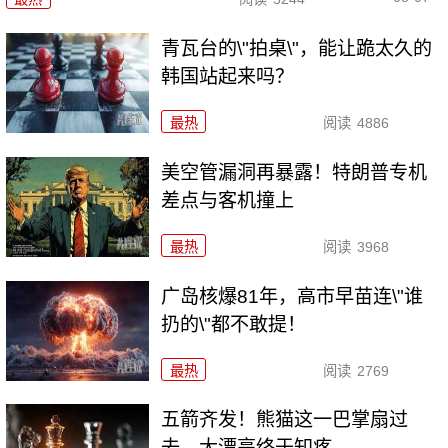
青瓦台的\"拍桌\"，能让跪太久的
韩国站起来吗？
最热
阅读
4886
美空管漏洞再暴露！特朗普专机
差点与客机撞上
最热
阅读
3968
广岛核爆81年，高市早苗连\"谁
扔的\"都不敢提！
最热
阅读
2769
五箭齐发！熊猫这一巴掌扇过
去，大漂亮终于知疼