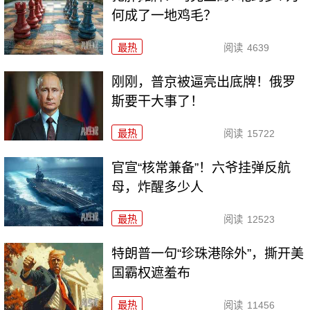
何成了一地鸡毛？
最热
阅读
4639
刚刚，普京被逼亮出底牌！俄罗
斯要干大事了！
最热
阅读
15722
官宣“核常兼备”！六爷挂弹反航
母，炸醒多少人
最热
阅读
12523
特朗普一句“珍珠港除外”，撕开美
国霸权遮羞布
最热
阅读
11456