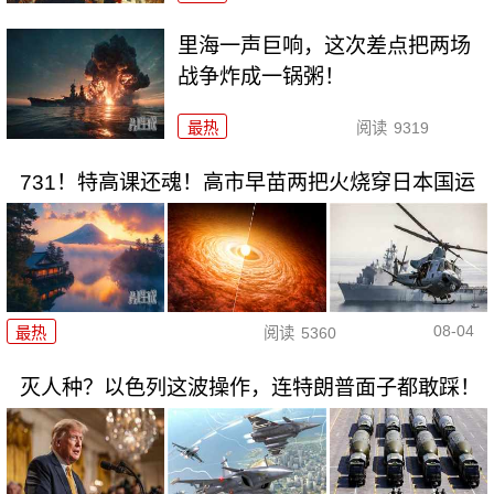
里海一声巨响，这次差点把两场
战争炸成一锅粥！
最热
阅读
9319
731！特高课还魂！高市早苗两把火烧穿日本国运
08-04
最热
阅读
5360
灭人种？以色列这波操作，连特朗普面子都敢踩！