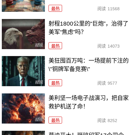
最热
阅读
11568
射程1800公里的“巨炮”，治得了
美军“焦虑”吗？
最热
阅读
14073
美狂囤百万吨：一场提前下注的
\"铜牌军备竞赛\"
最热
阅读
9577
美利坚一场电子战演习，把自家
救护机送了命！
最热
阅读
8252