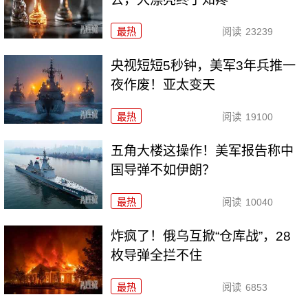
最热
阅读
23239
央视短短5秒钟，美军3年兵推一
夜作废！亚太变天
最热
阅读
19100
五角大楼这操作！美军报告称中
国导弹不如伊朗？
最热
阅读
10040
炸疯了！俄乌互掀“仓库战”，28
枚导弹全拦不住
最热
阅读
6853