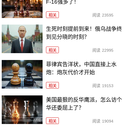
F-16强多了！
相关
阅读
23595
生死时刻提前到来！俄乌战争终
到见分晓的时刻？
相关
阅读
22995
菲律宾告洋状，中国直接上水
炮：炮灰代价才开始
相关
阅读
19153
美国最狠的反华鹰派，怎么访个
华还委屈上了？
相关
阅读
19094