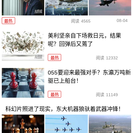
08-04
最热
阅读
4565
美利坚亲自下场救日元，结果
呢？回弹后又蔫了
最热
阅读
12332
055要迎来最强对手？东瀛万吨新
驱已上船台！
最热
阅读
11149
科幻片照进了现实，东大机器狼驮着武器冲锋！