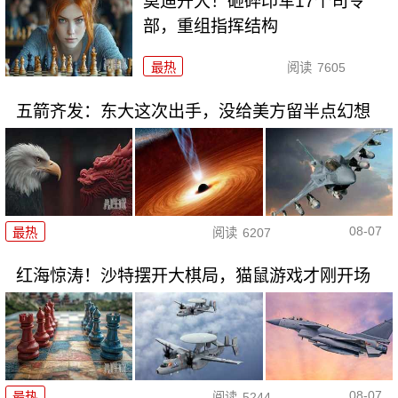
莫迪开大！砸碎印军17个司令
部，重组指挥结构
最热
阅读
7605
五箭齐发：东大这次出手，没给美方留半点幻想
08-07
最热
阅读
6207
红海惊涛！沙特摆开大棋局，猫鼠游戏才刚开场
08-07
最热
阅读
5244