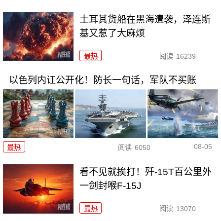
土耳其货船在黑海遭袭，泽连斯
基又惹了大麻烦
最热
阅读
16239
以色列内讧公开化！防长一句话，军队不买账
08-05
最热
阅读
6050
看不见就挨打！歼-15T百公里外
一剑封喉F-15J
最热
阅读
13070