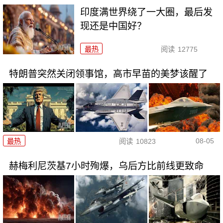
印度满世界绕了一大圈，最后发
现还是中国好？
最热
阅读
12775
特朗普突然关闭领事馆，高市早苗的美梦该醒了
08-05
最热
阅读
10823
赫梅利尼茨基7小时殉爆，乌后方比前线更致命