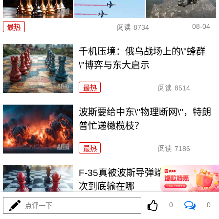
08-04
最热
阅读
8734
千机压境：俄乌战场上的\"蜂群
\"博弈与东大启示
最热
阅读
8514
波斯要给中东\"物理断网\"，特朗
普忙递橄榄枝？
最热
阅读
7186
F-35真被波斯导弹端了！美军这
次到底输在哪
0
0
点评一下
最热
阅读
6998