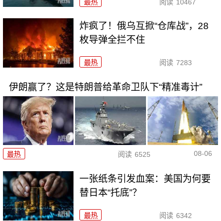
最热
阅读
10467
炸疯了！俄乌互掀“仓库战”，28
枚导弹全拦不住
最热
阅读
7283
伊朗赢了？这是特朗普给革命卫队下“精准毒计”
08-06
最热
阅读
6525
一张纸条引发血案：美国为何要
替日本“托底”？
最热
阅读
6342