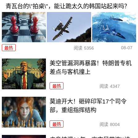
青瓦台的\"拍桌\"，能让跪太久的韩国站起来吗？
08-07
最热
阅读
5356
美空管漏洞再暴露！特朗普专机
差点与客机撞上
最热
阅读
4347
莫迪开大！砸碎印军17个司令
部，重组指挥结构
最热
阅读
8004