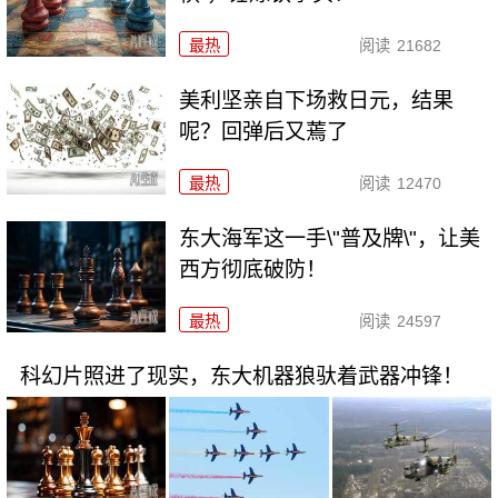
最热
阅读
21682
美利坚亲自下场救日元，结果
呢？回弹后又蔫了
最热
阅读
12470
东大海军这一手\"普及牌\"，让美
西方彻底破防！
最热
阅读
24597
科幻片照进了现实，东大机器狼驮着武器冲锋！