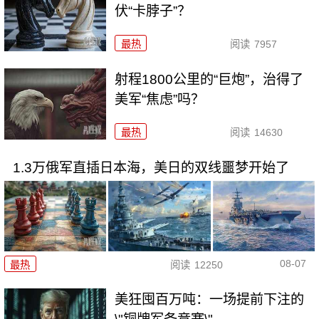
伏“卡脖子”？
最热
阅读
7957
射程1800公里的“巨炮”，治得了
美军“焦虑”吗？
最热
阅读
14630
1.3万俄军直插日本海，美日的双线噩梦开始了
08-07
最热
阅读
12250
美狂囤百万吨：一场提前下注的