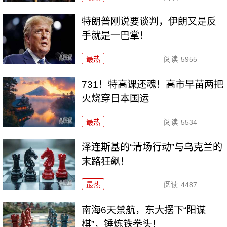
特朗普刚说要谈判，伊朗又是反
手就是一巴掌！
最热
阅读
5955
731！特高课还魂！高市早苗两把
火烧穿日本国运
最热
阅读
5534
泽连斯基的“清场行动”与乌克兰的
末路狂飙！
最热
阅读
4487
南海6天禁航，东大摆下“阳谋
棋”，锤炼铁拳头！