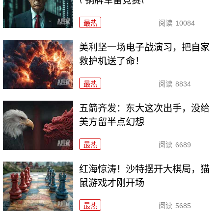
\"铜牌军备竞赛\"
最热
阅读
10084
美利坚一场电子战演习，把自家
救护机送了命！
最热
阅读
8834
五箭齐发：东大这次出手，没给
美方留半点幻想
最热
阅读
6689
红海惊涛！沙特摆开大棋局，猫
鼠游戏才刚开场
最热
阅读
5685