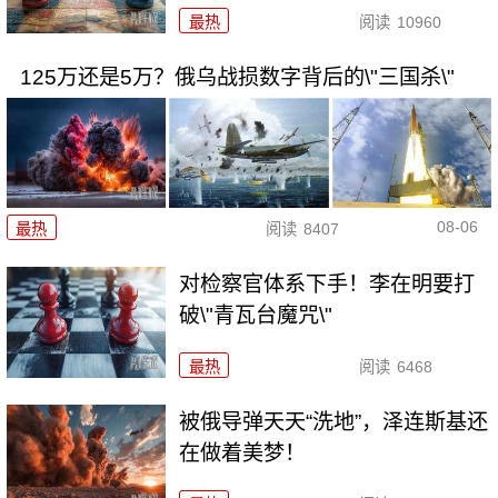
最热
阅读
10960
125万还是5万？俄乌战损数字背后的\"三国杀\"
08-06
最热
阅读
8407
对检察官体系下手！李在明要打
破\"青瓦台魔咒\"
最热
阅读
6468
被俄导弹天天“洗地”，泽连斯基还
在做着美梦！