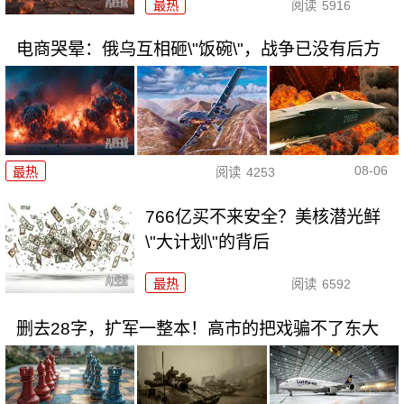
最热
阅读
5916
电商哭晕：俄乌互相砸\"饭碗\"，战争已没有后方
08-06
最热
阅读
4253
766亿买不来安全？美核潜光鲜
\"大计划\"的背后
最热
阅读
6592
删去28字，扩军一整本！高市的把戏骗不了东大