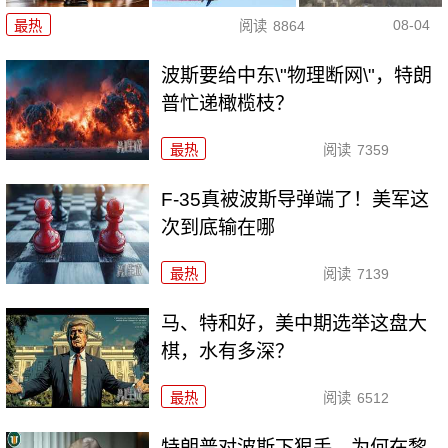
08-04
最热
阅读
8864
波斯要给中东\"物理断网\"，特朗
普忙递橄榄枝？
最热
阅读
7359
F-35真被波斯导弹端了！美军这
次到底输在哪
最热
阅读
7139
马、特和好，美中期选举这盘大
棋，水有多深？
最热
阅读
6512
特朗普对波斯下狠手，为何在黎