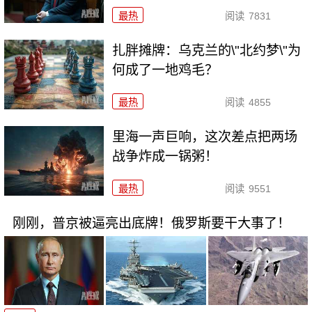
最热
阅读
7831
扎胖摊牌：乌克兰的\"北约梦\"为
何成了一地鸡毛？
最热
阅读
4855
里海一声巨响，这次差点把两场
战争炸成一锅粥！
最热
阅读
9551
刚刚，普京被逼亮出底牌！俄罗斯要干大事了！