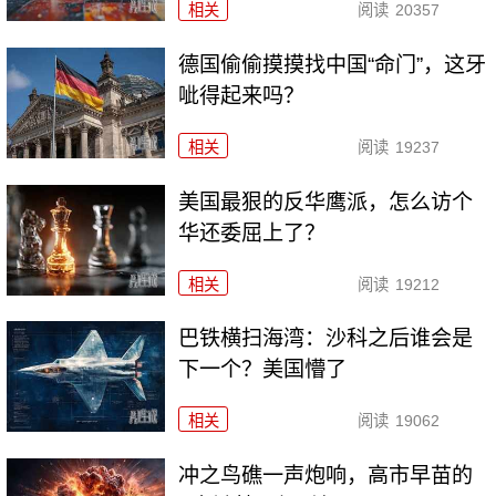
相关
阅读
20357
德国偷偷摸摸找中国“命门”，这牙
呲得起来吗？
相关
阅读
19237
美国最狠的反华鹰派，怎么访个
华还委屈上了？
相关
阅读
19212
巴铁横扫海湾：沙科之后谁会是
下一个？美国懵了
相关
阅读
19062
冲之鸟礁一声炮响，高市早苗的