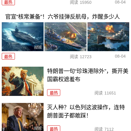
08-04
最热
阅读
15950
官宣“核常兼备”！六爷挂弹反航母，炸醒多少人
08-04
最热
阅读
12723
特朗普一句“珍珠港除外”，撕开美
国霸权遮羞布
最热
阅读
11651
灭人种？以色列这波操作，连特
朗普面子都敢踩！
最热
阅读
7112