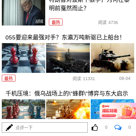
明前戛然而止？
最热
阅读
4736
055要迎来最强对手？东瀛万吨新驱已上船台！
08-04
最热
阅读
11331
千机压境：俄乌战场上的\"蜂群\"博弈与东大启示
0
0
点评一下
08-04
最热
阅读
8705