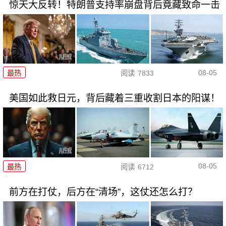
惊天大反转！特朗普支持率崩盘背后竟藏致命一击
08-05
最热
阅读
7833
美国如此救日元，背后藏着三重收割日本的阳谋！
08-05
最热
阅读
6712
前方在打仗，后方在“清场”，这仗还怎么打？