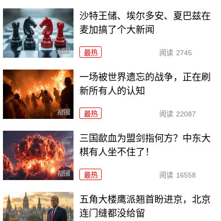
沙特王储、埃尔多安、夏巴兹在
麦加搞了个大新闻
最热
阅读
2745
一场被世界遗忘的战争，正在刷
新所有人的认知
最热
阅读
22087
三国歃血为盟剑指何方？中东大
棋有人坐不住了！
最热
阅读
16558
五角大楼鹰派翘首盼进京，北京
连门缝都没给留