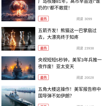
广岛核爆81年，高市早苗连\"谁
扔的\"都不敢提！
最热
阅读
3099
五箭齐发！熊猫这一巴掌扇过
去，大漂亮终于知疼
最热
阅读
23938
央视短短5秒钟，美军3年兵推一
夜作废！亚太变天
最热
阅读
20028
五角大楼这操作！美军报告称中
国导弹不如伊朗？