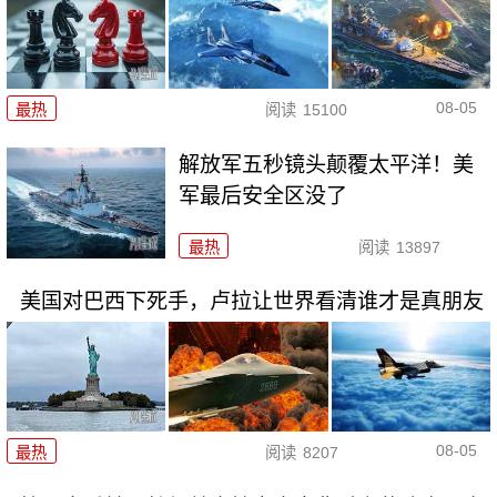
08-05
最热
阅读
15100
解放军五秒镜头颠覆太平洋！美
军最后安全区没了
最热
阅读
13897
美国对巴西下死手，卢拉让世界看清谁才是真朋友
08-05
最热
阅读
8207