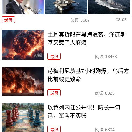
08-05
最热
阅读
5587
土耳其货船在黑海遭袭，泽连斯
基又惹了大麻烦
最热
阅读
16463
赫梅利尼茨基7小时殉爆，乌后方
比前线更致命
最热
阅读
8323
以色列内讧公开化！防长一句
话，军队不买账
最热
阅读
6304