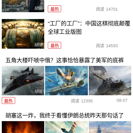
最热
阅读
14701
“工厂的工厂”：中国这棋彻底颠覆
全球工业版图
最热
阅读
14593
五角大楼吓唬中俄？这事恰恰暴露了美军的底裤
08-07
最热
阅读
12395
胡塞这一炸，我终于看懂伊朗总统昨天那句话了