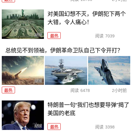
对美国幻想不灭，伊朗犯下两个
大错，令人痛心！
最热
阅读
7039
总统见不到领袖，伊朗革命卫队自己下令开打？
最热
阅读
6478
2小时前
特朗普一句“我们也想要导弹”揭了
美国的老底
最热
阅读
3398