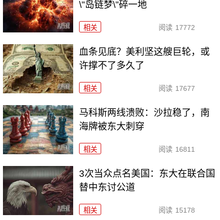
\"岛链梦\"碎一地
相关
阅读
17772
血条见底？美利坚这艘巨轮，或
许撑不了多久了
相关
阅读
17677
马科斯两线溃败：沙拉稳了，南
海牌被东大刺穿
相关
阅读
16811
3次当众点名美国：东大在联合国
替中东讨公道
相关
阅读
15178