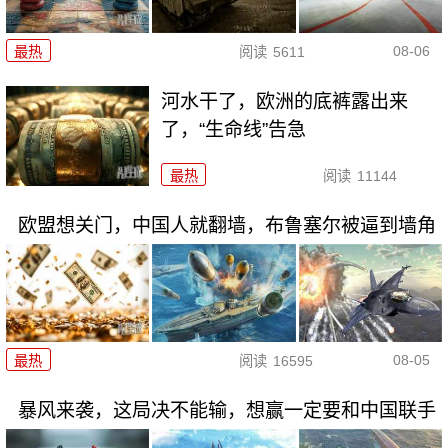
08-06
最热
阅读
5611
河水干了，欧洲的底裤露出来
了，“生命线”告急
最热
阅读
11144
欧盟想关门，中国人就翻墙，布鲁塞尔被逼到墙角
08-05
最热
阅读
16595
暴风来袭，这局决不能输，想赢一定要和中国联手