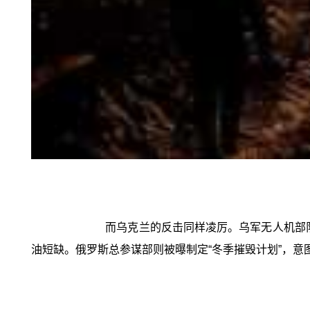
而乌克兰的反击同样凌厉。乌军无人机部
油短缺。俄罗斯总参谋部则被曝制定“冬季摧毁计划”，