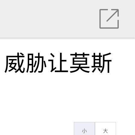
，威胁让莫斯
小
大