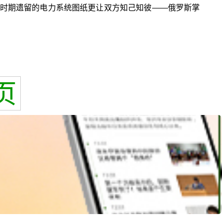
时期遗留的电力系统图纸更让双方知己知彼——俄罗斯掌
页