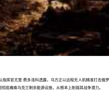
队指挥官尤里·费多连科透露，乌方正以远程无人机精准打击俄
意图彻底瘫痪乌克兰剩余能源设施，从根本上削弱其战争潜力。