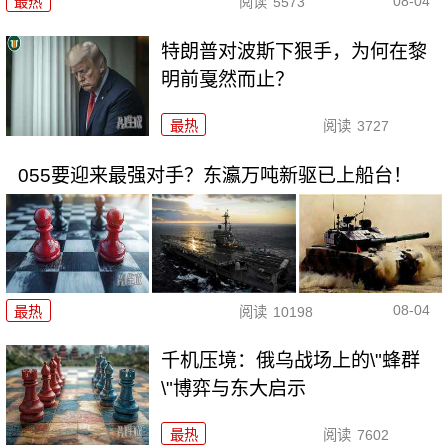
08-04
最热
阅读
5573
特朗普对波斯下狠手，为何在黎
明前戛然而止？
最热
阅读
3727
055要迎来最强对手？东瀛万吨新驱已上船台！
08-04
最热
阅读
10198
千机压境：俄乌战场上的\"蜂群
\"博弈与东大启示
最热
阅读
7602