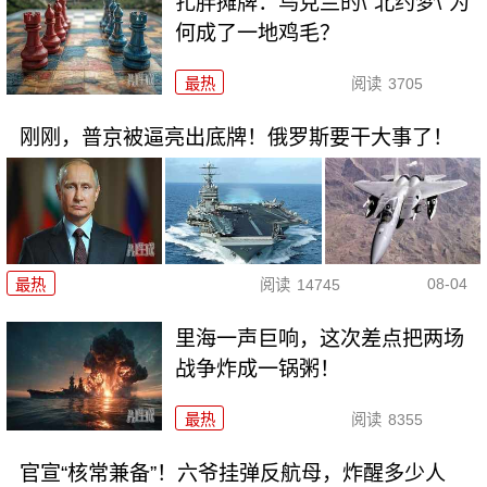
扎胖摊牌：乌克兰的\"北约梦\"为
何成了一地鸡毛？
最热
阅读
3705
刚刚，普京被逼亮出底牌！俄罗斯要干大事了！
08-04
最热
阅读
14745
里海一声巨响，这次差点把两场
战争炸成一锅粥！
最热
阅读
8355
官宣“核常兼备”！六爷挂弹反航母，炸醒多少人