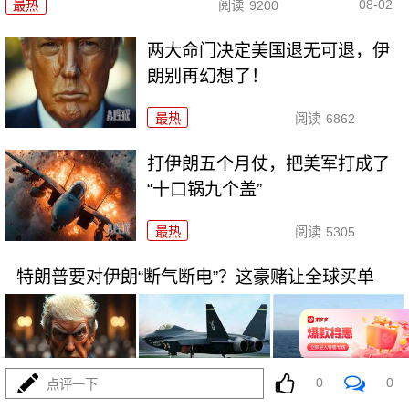
08-02
最热
阅读
9200
两大命门决定美国退无可退，伊
朗别再幻想了！
最热
阅读
6862
打伊朗五个月仗，把美军打成了
“十口锅九个盖”
最热
阅读
5305
特朗普要对伊朗“断气断电”？这豪赌让全球买单
0
0
点评一下
08-02
最热
阅读
4452