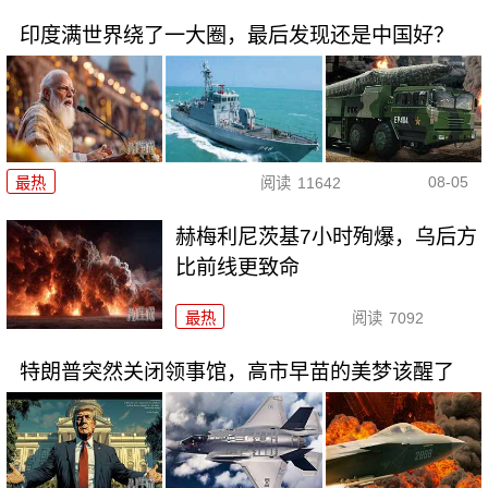
印度满世界绕了一大圈，最后发现还是中国好？
08-05
最热
阅读
11642
赫梅利尼茨基7小时殉爆，乌后方
比前线更致命
最热
阅读
7092
特朗普突然关闭领事馆，高市早苗的美梦该醒了