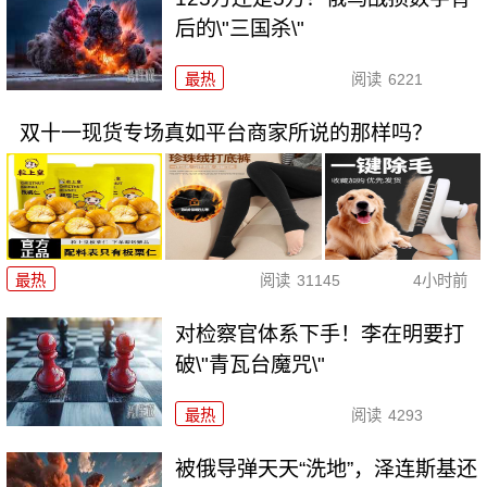
后的\"三国杀\"
最热
阅读
6221
双十一现货专场真如平台商家所说的那样吗？
最热
阅读
31145
4小时前
对检察官体系下手！李在明要打
破\"青瓦台魔咒\"
最热
阅读
4293
被俄导弹天天“洗地”，泽连斯基还