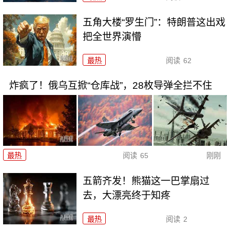
五角大楼“罗生门”：特朗普这出戏
把全世界演懵
最热
阅读
62
炸疯了！俄乌互掀“仓库战”，28枚导弹全拦不住
最热
阅读
65
刚刚
五箭齐发！熊猫这一巴掌扇过
去，大漂亮终于知疼
最热
阅读
2