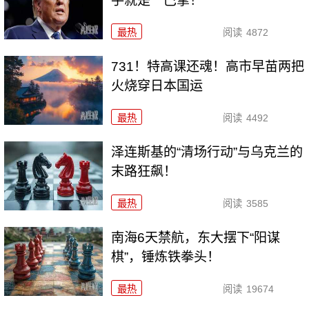
手就是一巴掌！
最热
阅读
4872
731！特高课还魂！高市早苗两把
火烧穿日本国运
最热
阅读
4492
泽连斯基的“清场行动”与乌克兰的
末路狂飙！
最热
阅读
3585
南海6天禁航，东大摆下“阳谋
棋”，锤炼铁拳头！
最热
阅读
19674