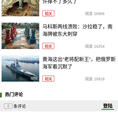
许撑不了多久了
相关
阅读
16906
马科斯两线溃败：沙拉稳了，南
海牌被东大刺穿
相关
阅读
16254
黄海这出“老将配新王”，把俄罗斯
海军看沉默了
相关
阅读
15818
热门评论
登陆
0
条评论