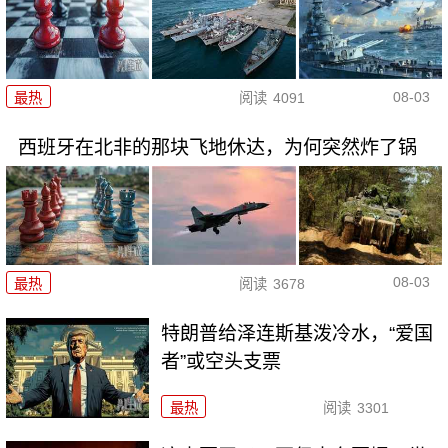
08-03
最热
阅读
4091
西班牙在北非的那块飞地休达，为何突然炸了锅
08-03
最热
阅读
3678
特朗普给泽连斯基泼冷水，“爱国
者”或空头支票
最热
阅读
3301