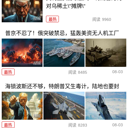
对乌稀土\"摊牌\"
最热
阅读
9960
普京不忍了！俄突破禁忌，猛轰美资无人机工厂
08-03
最热
阅读
8485
海锁波斯还不够，特朗普又生毒计，陆地也要封
08-03
最热
阅读
8283