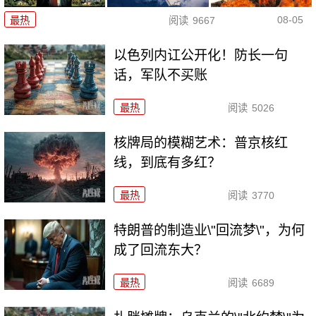
08-05
最热
阅读
9667
以色列内讧公开化！防长一句
话，军队不买账
最热
阅读
5026
核牌局的模糊艺术：普京核红
线，到底有多红？
最热
阅读
3770
特朗普的制造业\"回流梦\"，为何
成了回流东大？
最热
阅读
6689