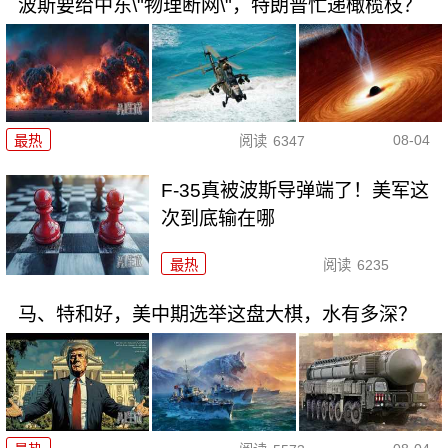
波斯要给中东\"物理断网\"，特朗普忙递橄榄枝？
08-04
最热
阅读
6347
F-35真被波斯导弹端了！美军这
次到底输在哪
最热
阅读
6235
马、特和好，美中期选举这盘大棋，水有多深？