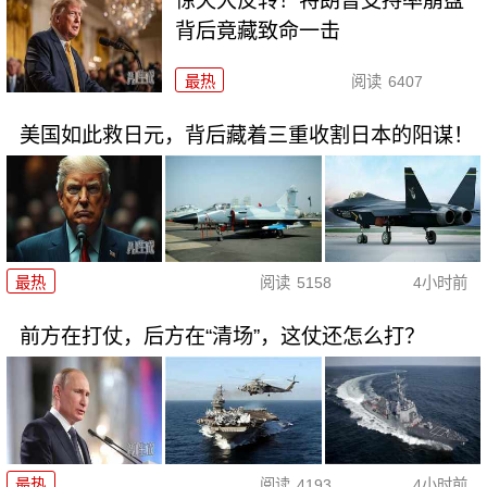
惊天大反转！特朗普支持率崩盘
背后竟藏致命一击
最热
阅读
6407
美国如此救日元，背后藏着三重收割日本的阳谋！
最热
阅读
5158
4小时前
前方在打仗，后方在“清场”，这仗还怎么打？
最热
阅读
4193
4小时前