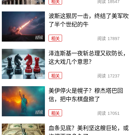
相关
阅读
18547
波斯这狠厉一击，终结了美军吹
了半个世纪的牛
相关
阅读
17897
泽连斯基一夜斩总理又砍防长，
这大戏几个意思？
相关
阅读
17237
美伊停火是幌子？穆杰塔巴回
信，把中东棋盘掀了
相关
阅读
17051
血条见底？美利坚这艘巨轮，或