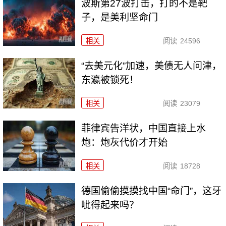
波斯第27波打击，打的不是靶
子，是美利坚命门
相关
阅读
24596
“去美元化”加速，美债无人问津，
东瀛被锁死！
相关
阅读
23079
菲律宾告洋状，中国直接上水
炮：炮灰代价才开始
相关
阅读
18728
德国偷偷摸摸找中国“命门”，这牙
呲得起来吗？