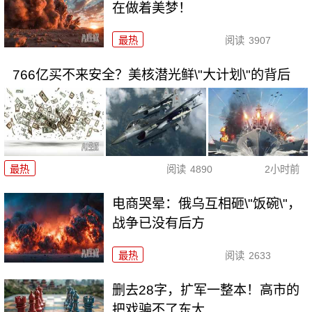
在做着美梦！
最热
阅读
3907
766亿买不来安全？美核潜光鲜\"大计划\"的背后
最热
阅读
4890
2小时前
电商哭晕：俄乌互相砸\"饭碗\"，
战争已没有后方
最热
阅读
2633
删去28字，扩军一整本！高市的
把戏骗不了东大