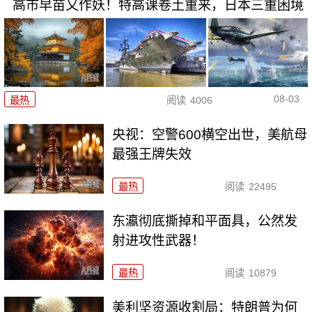
高市早苗又作妖！特高课卷土重来，日本三重困境
08-03
最热
阅读
4006
央视：空警600横空出世，美航母
最强王牌失效
最热
阅读
22495
东瀛彻底撕掉和平面具，公然发
射进攻性武器！
最热
阅读
10879
美利坚资源收割局：特朗普为何