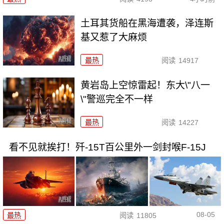
土耳其货船在黑海遭袭，泽连斯
基又惹了大麻烦
最热
阅读
14917
黄岩岛上空惊雷起！东大\"八一
\"警巡完全不一样
最热
阅读
14227
看不见就挨打！歼-15T百公里外一剑封喉F-15J
08-05
最热
阅读
11805