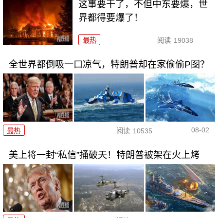
这事要干了，不但中东要爆，世
界都得要爆了！
最热
阅读
19038
全世界都倒吸一口凉气，特朗普却在家偷偷P图？
08-02
最热
阅读
10535
美上将一封“私信”捅破天！特朗普被架在火上烤