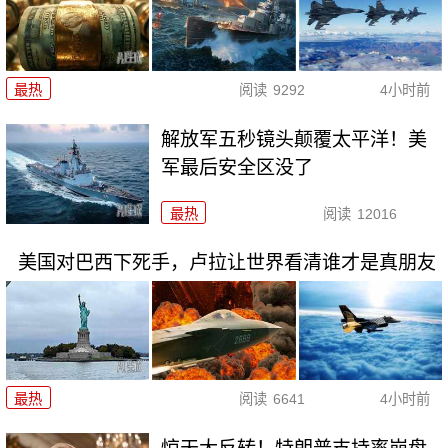
最热
阅读
9292
4小时前
解放军五秒镜头颠覆太平洋！美
军最后安全区没了
最热
阅读
12016
美国对巴西下死手，卢拉让世界看清谁才是真朋友
最热
阅读
6641
4小时前