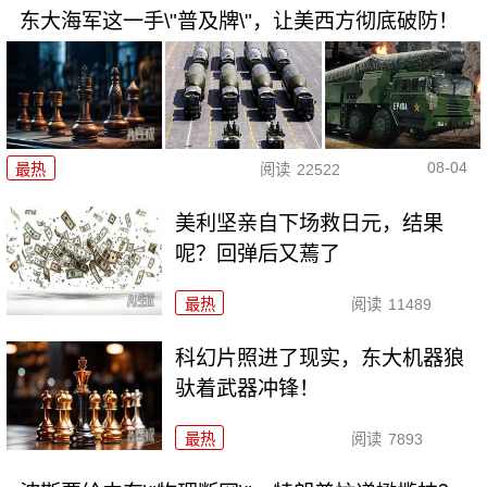
东大海军这一手\"普及牌\"，让美西方彻底破防！
08-04
最热
阅读
22522
美利坚亲自下场救日元，结果
呢？回弹后又蔫了
最热
阅读
11489
科幻片照进了现实，东大机器狼
驮着武器冲锋！
最热
阅读
7893