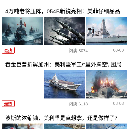
4万吨老将压阵，054B新锐亮相：美菲仔细品品
08-03
最热
阅读
8074
吞金巨兽折翼加州：美利坚军工\"里外掏空\"困局
08-03
最热
阅读
6118
波斯的浓缩铀，美利坚是真想拿，还是做样子？