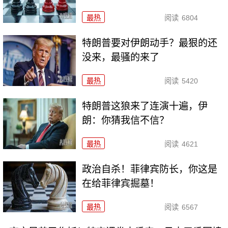
最热
阅读
6804
特朗普要对伊朗动手？最狠的还
没来，最骚的来了
最热
阅读
5420
特朗普这狼来了连演十遍，伊
朗：你猜我信不信？
最热
阅读
4621
政治自杀！菲律宾防长，你这是
在给菲律宾掘墓！
最热
阅读
6567