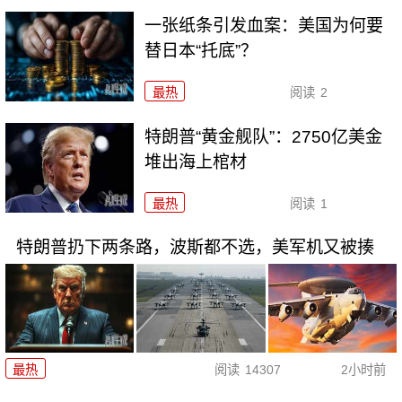
一张纸条引发血案：美国为何要
替日本“托底”？
最热
阅读
2
特朗普“黄金舰队”：2750亿美金
堆出海上棺材
最热
阅读
1
特朗普扔下两条路，波斯都不选，美军机又被揍
最热
阅读
14307
2小时前