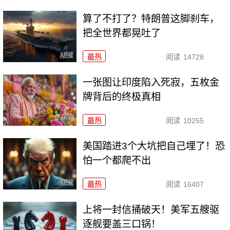
算了不打了？特朗普这脚刹车，
把全世界都晃吐了
最热
阅读
14728
一张图让印度陷入死寂，五枚金
牌背后的终极真相
最热
阅读
10255
美国踏进3个大坑把自己埋了！恐
怕一个都爬不出
最热
阅读
16407
上将一封信捅破天！美军五艘驱
逐舰要盖三口锅！