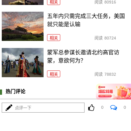
相关
阅读
80916
五年内只需完成三大任务，美国
就只能是认输
相关
阅读
80724
​蒙军总参谋长邀请北约高官访
蒙，意欲何为？
相关
阅读
78832
热门评论
登陆
0
条评论
0
0
点评一下
我来说两句