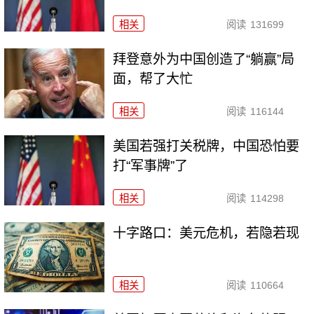
相关
阅读
131699
拜登意外为中国创造了“躺赢”局
面，帮了大忙
相关
阅读
116144
美国若强打关税牌，中国恐怕要
打“军事牌”了
相关
阅读
114298
十字路口：美元危机，若隐若现
相关
阅读
110664