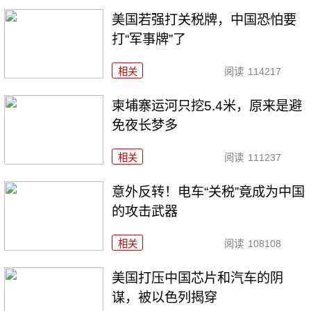
美国若强打关税牌，中国恐怕要
打“军事牌”了
相关
阅读
114217
柬埔寨运河只挖5.4米，原来是避
免夜长梦多
相关
阅读
111237
意外反转！电车“关税”竟成为中国
的攻击武器
相关
阅读
108108
美国打压中国芯片和汽车的阴
谋，被以色列揭穿