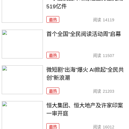
519亿件
最热
阅读
14119
首个全国“全民阅读活动周”启幕
最热
阅读
11507
微短剧“出海”爆火 AI掀起“全民共
创”新浪潮
最热
阅读
21203
恒大集团、恒大地产及许家印案
一审开庭
最热
阅读
16012