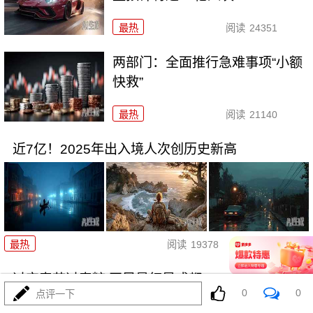
最热
阅读
24351
两部门：全面推行急难事项“小额
快救”
最热
阅读
21140
近7亿！2025年出入境人次创历史新高
01-28
最热
阅读
19378
过完春节过春糖 开局最红是成都
0
0
点评一下