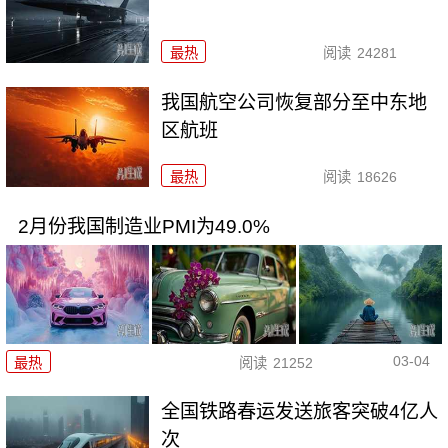
最热
阅读
24281
我国航空公司恢复部分至中东地
区航班
最热
阅读
18626
2月份我国制造业PMI为49.0%
03-04
最热
阅读
21252
全国铁路春运发送旅客突破4亿人
次