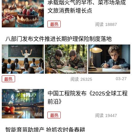
承载烟火气的早市、菜市场渐成
文旅消费新增长点
最热
阅读
18887
八部门发布文件推进长期护理保险制度落地
03-27
最热
阅读
26325
中国工程院发布《2025全球工程
前沿》
最热
阅读
19447
智能育苗助增产 抢抓农时备春耕