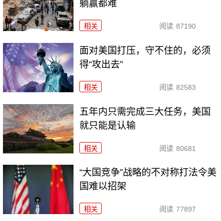
躺赢都难
相关
阅读
87190
面对美国打压，守不住的，必须
得“攻出去”
相关
阅读
82583
五年内只需完成三大任务，美国
就只能是认输
相关
阅读
80681
“大国竞争”战略的不对称打法令美
国难以招架
相关
阅读
77897