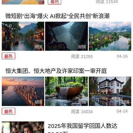
最热
阅读
11534
微短剧“出海”爆火 AI掀起“全民共创”新浪潮
04-16
最热
阅读
21265
恒大集团、恒大地产及许家印案一审开庭
04-14
最热
阅读
16034
2025年我国留学回国人数达