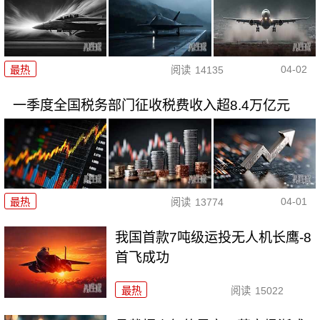
04-02
最热
阅读
14135
一季度全国税务部门征收税费收入超8.4万亿元
04-01
最热
阅读
13774
我国首款7吨级运投无人机长鹰-8
首飞成功
最热
阅读
15022