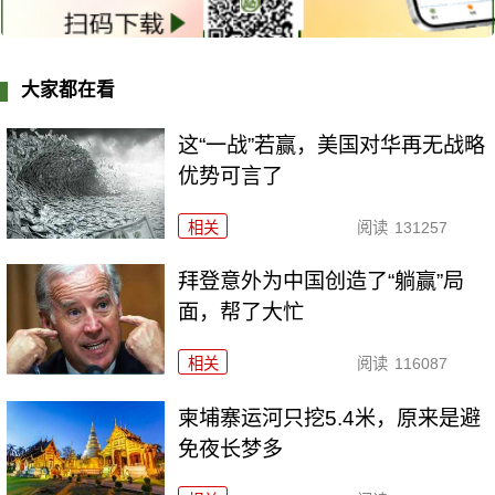
大家都在看
这“一战”若赢，美国对华再无战略
优势可言了
相关
阅读
131257
拜登意外为中国创造了“躺赢”局
面，帮了大忙
相关
阅读
116087
柬埔寨运河只挖5.4米，原来是避
免夜长梦多