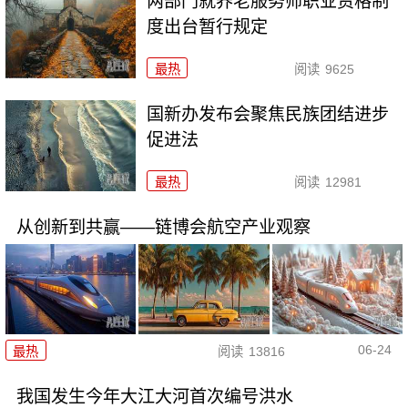
两部门就养老服务师职业资格制
度出台暂行规定
最热
阅读
9625
国新办发布会聚焦民族团结进步
促进法
最热
阅读
12981
从创新到共赢——链博会航空产业观察
06-24
最热
阅读
13816
我国发生今年大江大河首次编号洪水