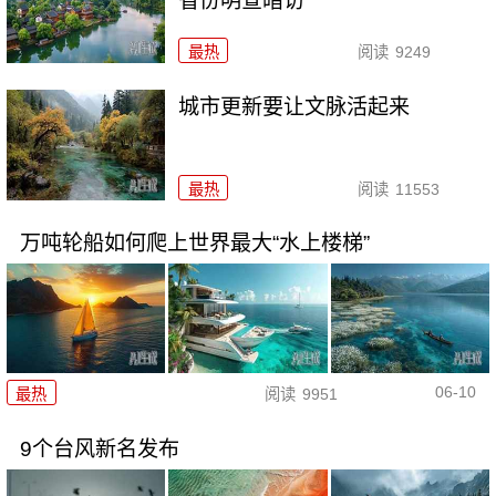
省份明查暗访
最热
阅读
9249
城市更新要让文脉活起来
最热
阅读
11553
万吨轮船如何爬上世界最大“水上楼梯”
06-10
最热
阅读
9951
9个台风新名发布