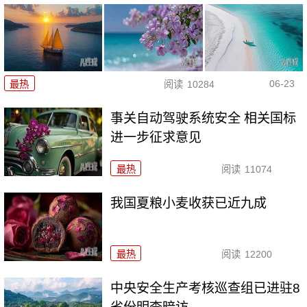
06-23
最热
阅读
10284
事关自动驾驶系统安全 相关国标
进一步征求意见
最热
阅读
11074
我国夏粮小麦收获已近九成
最热
阅读
12200
中央安全生产考核巡查组已进驻8