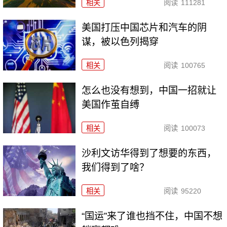
相关
阅读
111281
美国打压中国芯片和汽车的阴
谋，被以色列揭穿
相关
阅读
100765
怎么也没有想到，中国一招就让
美国作茧自缚
相关
阅读
100073
沙利文访华得到了想要的东西，
我们得到了啥？
相关
阅读
95220
“国运”来了谁也挡不住，中国不想