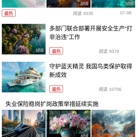
07-08
最热
阅读
8335
多部门联合部署开展安全生产“打
非治违”工作
最热
阅读
9379
守护蓝天精灵 我国鸟类保护取得
新成效
最热
阅读
10706
失业保险稳岗扩岗政策举措延续实施