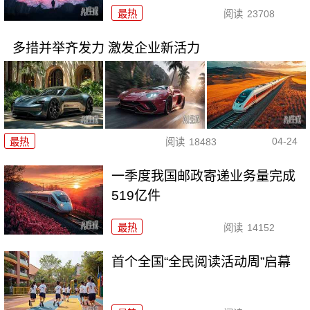
最热
阅读
23708
多措并举齐发力 激发企业新活力
04-24
最热
阅读
18483
一季度我国邮政寄递业务量完成
519亿件
最热
阅读
14152
首个全国“全民阅读活动周”启幕