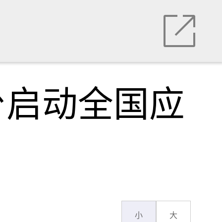
台启动全国应
小
大