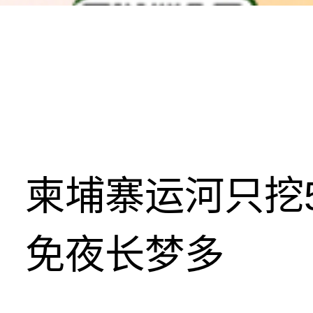
柬埔寨运河只挖5
免夜长梦多