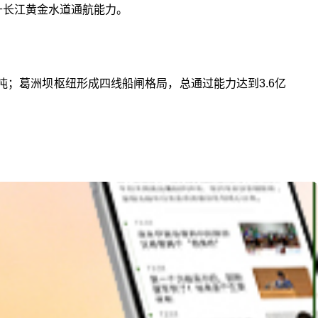
升长江黄金水道通航能力。
吨；葛洲坝枢纽形成四线船闸格局，总通过能力达到3.6亿