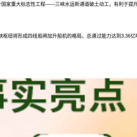
首个国家重大标志性工程——三峡水运新通道破土动工，有利于提
枢纽将形成四线船闸加升船机的格局，总通过能力达到3.36亿