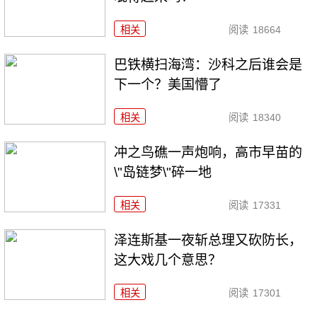
相关
阅读
18664
巴铁横扫海湾：沙科之后谁会是
下一个？美国懵了
相关
阅读
18340
冲之鸟礁一声炮响，高市早苗的
\"岛链梦\"碎一地
相关
阅读
17331
泽连斯基一夜斩总理又砍防长，
这大戏几个意思？
相关
阅读
17301