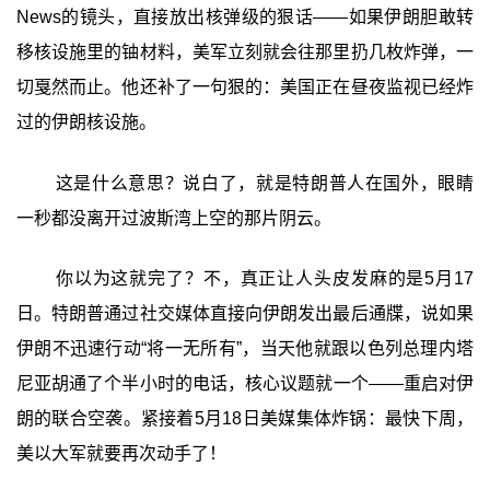
News的镜头，直接放出核弹级的狠话——如果伊朗胆敢转
移核设施里的铀材料，美军立刻就会往那里扔几枚炸弹，一
切戛然而止。他还补了一句狠的：美国正在昼夜监视已经炸
过的伊朗核设施。
这是什么意思？说白了，就是特朗普人在国外，眼睛
一秒都没离开过波斯湾上空的那片阴云。
你以为这就完了？不，真正让人头皮发麻的是5月17
日。特朗普通过社交媒体直接向伊朗发出最后通牒，说如果
伊朗不迅速行动“将一无所有”，当天他就跟以色列总理内塔
尼亚胡通了个半小时的电话，核心议题就一个——重启对伊
朗的联合空袭。紧接着5月18日美媒集体炸锅：最快下周，
美以大军就要再次动手了！