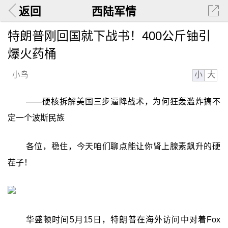
返回
西陆军情
特朗普刚回国就下战书！400公斤铀引
爆火药桶
小
大
小鸟
——硬核拆解美国三步逼降战术，为何狂轰滥炸搞不
定一个波斯民族
各位，稳住，今天咱们聊点能让你肾上腺素飙升的硬
茬子！
华盛顿时间5月15日，特朗普在海外访问中对着Fox