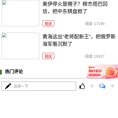
美伊停火是幌子？穆杰塔巴回
信，把中东棋盘掀了
相关
阅读
17190
黄海这出“老将配新王”，把俄罗斯
海军看沉默了
相关
阅读
15927
热门评论
登陆
0
条评论
0
0
点评一下
我来说两句