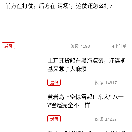
前方在打仗，后方在“清场”，这仗还怎么打？
最热
阅读
4193
4小时前
土耳其货船在黑海遭袭，泽连斯
基又惹了大麻烦
最热
阅读
14917
黄岩岛上空惊雷起！东大\"八一
\"警巡完全不一样
最热
阅读
14227