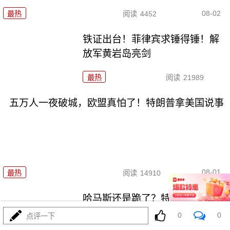
08-02
最热
阅读
4452
铁证出台！菲律宾求锤得锤！解
放军黄岩岛亮剑
最热
阅读
21989
五万人一夜破城，欧盟真怕了！特朗普拿美国说事
08-01
最热
阅读
14910
哈马斯还是跪了？特朗普高调宣
布“历史性协议”
0
0
点评一下