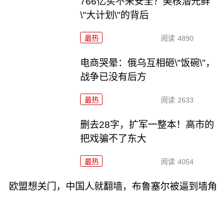
766亿买不来安全？美核潜光鲜
\"大计划\"的背后
最热
阅读
4890
电商哭晕：俄乌互相砸\"饭碗\"，
战争已没有后方
最热
阅读
2633
删去28字，扩军一整本！高市的
把戏骗不了东大
最热
阅读
4054
欧盟想关门，中国人就翻墙，布鲁塞尔被逼到墙角