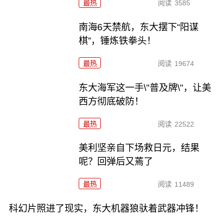
最热
阅读
3585
南海6天禁航，东大摆下“阳谋
棋”，锤炼铁拳头！
最热
阅读
19674
东大海军这一手\"普及牌\"，让美
西方彻底破防！
最热
阅读
22522
美利坚亲自下场救日元，结果
呢？回弹后又蔫了
最热
阅读
11489
科幻片照进了现实，东大机器狼驮着武器冲锋！