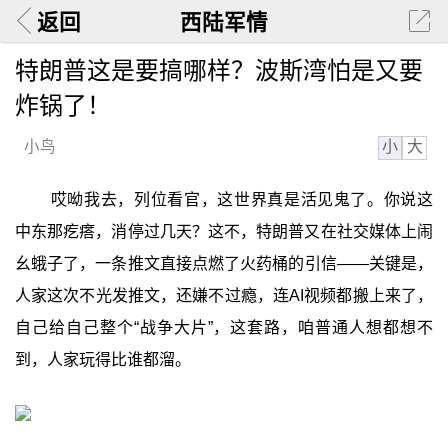
返回
西陆军情
特朗普这是要搞哪样？波斯湾怕是又要
炸锅了！
小
大
小鸟
哎呦我去，列位看官，这世界真是活见鬼了。你说这
中东那疙瘩，消停过几天？这不，特朗普又在社交媒体上闹
幺蛾子了，一条推文直接点燃了火药桶的引信——关键是，
人家这次不光发推文，还嫌不过瘾，连AI视频都搬上来了，
自己给自己整个“战争大片”，这套路，咱普通人想都想不
到，人家玩得比谁都溜。