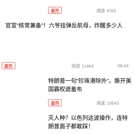
最热
阅读
8355
官宣“核常兼备”！六爷挂弹反航母，炸醒多少人
08-04
最热
阅读
11464
特朗普一句“珍珠港除外”，撕开美
国霸权遮羞布
最热
阅读
10543
灭人种？以色列这波操作，连特
朗普面子都敢踩！