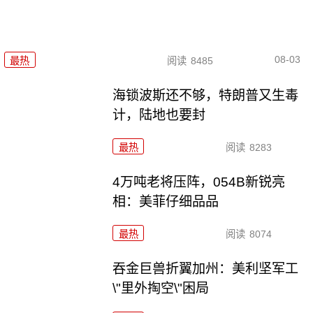
08-03
最热
阅读
8485
海锁波斯还不够，特朗普又生毒
计，陆地也要封
最热
阅读
8283
4万吨老将压阵，054B新锐亮
相：美菲仔细品品
最热
阅读
8074
吞金巨兽折翼加州：美利坚军工
\"里外掏空\"困局