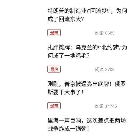
特朗普的制造业\"回流梦\"，为何
成了回流东大？
最热
阅读
6689
扎胖摊牌：乌克兰的\"北约梦\"为
何成了一地鸡毛？
最热
阅读
3705
刚刚，普京被逼亮出底牌！俄罗
斯要干大事了！
最热
阅读
14745
里海一声巨响，这次差点把两场
战争炸成一锅粥！