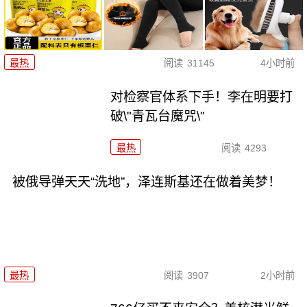
最热
阅读
31145
4小时前
对检察官体系下手！李在明要打
破\"青瓦台魔咒\"
最热
阅读
4293
被俄导弹天天“洗地”，泽连斯基还在做着美梦！
最热
阅读
3907
2小时前