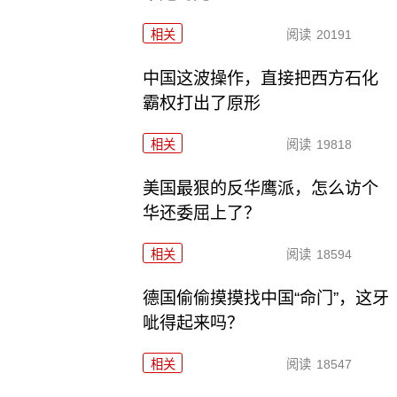
相关
阅读
20191
中国这波操作，直接把西方石化
霸权打出了原形
相关
阅读
19818
美国最狠的反华鹰派，怎么访个
华还委屈上了？
相关
阅读
18594
德国偷偷摸摸找中国“命门”，这牙
呲得起来吗？
相关
阅读
18547