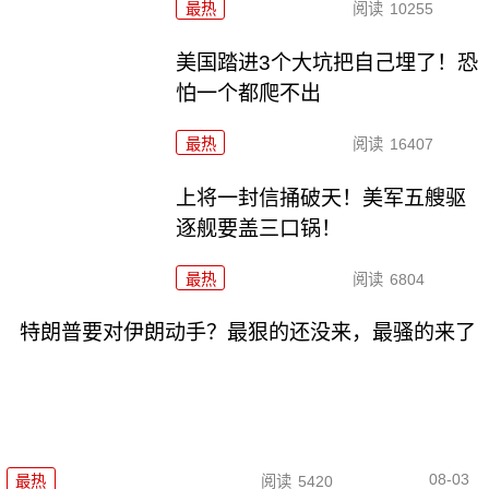
最热
阅读
10255
美国踏进3个大坑把自己埋了！恐
怕一个都爬不出
最热
阅读
16407
上将一封信捅破天！美军五艘驱
逐舰要盖三口锅！
最热
阅读
6804
特朗普要对伊朗动手？最狠的还没来，最骚的来了
08-03
最热
阅读
5420