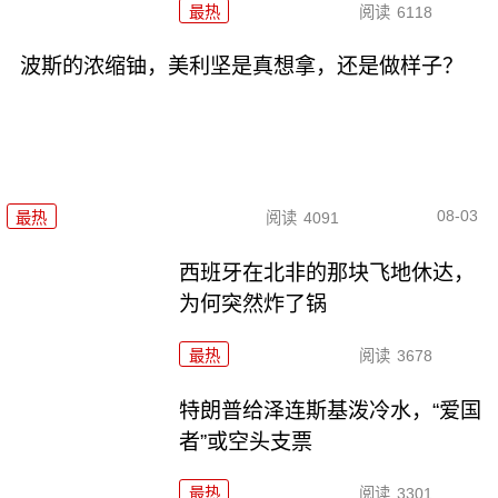
最热
阅读
6118
波斯的浓缩铀，美利坚是真想拿，还是做样子？
08-03
最热
阅读
4091
西班牙在北非的那块飞地休达，
为何突然炸了锅
最热
阅读
3678
特朗普给泽连斯基泼冷水，“爱国
者”或空头支票
最热
阅读
3301