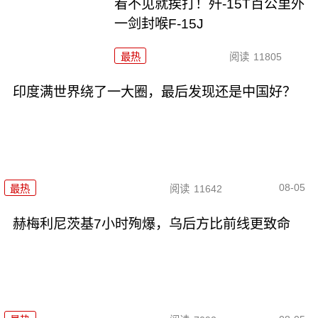
看不见就挨打！歼-15T百公里外
一剑封喉F-15J
最热
阅读
11805
印度满世界绕了一大圈，最后发现还是中国好？
08-05
最热
阅读
11642
赫梅利尼茨基7小时殉爆，乌后方比前线更致命