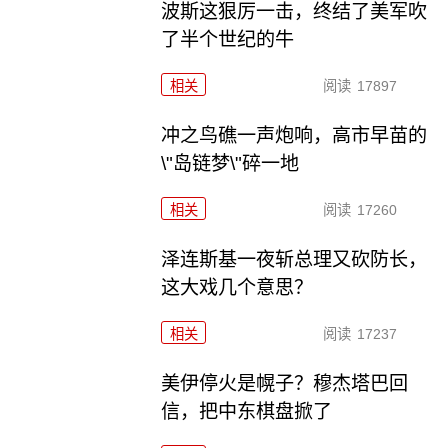
波斯这狠厉一击，终结了美军吹
了半个世纪的牛
相关
阅读
17897
冲之鸟礁一声炮响，高市早苗的
\"岛链梦\"碎一地
相关
阅读
17260
泽连斯基一夜斩总理又砍防长，
这大戏几个意思？
相关
阅读
17237
美伊停火是幌子？穆杰塔巴回
信，把中东棋盘掀了