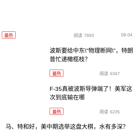
08-04
最热
阅读
7893
波斯要给中东\"物理断网\"，特朗
普忙递橄榄枝？
最热
阅读
6347
F-35真被波斯导弹端了！美军这
次到底输在哪
最热
阅读
6235
马、特和好，美中期选举这盘大棋，水有多深？