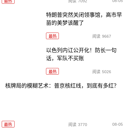
08-05
最热
阅读
7092
特朗普突然关闭领事馆，高市早
苗的美梦该醒了
最热
阅读
9667
以色列内讧公开化！防长一句
话，军队不买账
最热
阅读
5026
核牌局的模糊艺术：普京核红线，到底有多红？
08-05
最热
阅读
3770