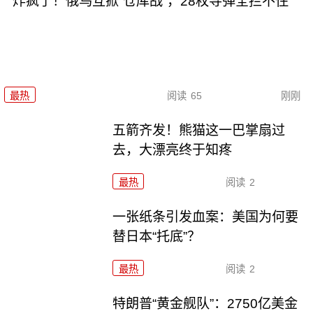
炸疯了！俄乌互掀“仓库战”，28枚导弹全拦不住
最热
阅读
65
刚刚
五箭齐发！熊猫这一巴掌扇过
去，大漂亮终于知疼
最热
阅读
2
一张纸条引发血案：美国为何要
替日本“托底”？
最热
阅读
2
特朗普“黄金舰队”：2750亿美金