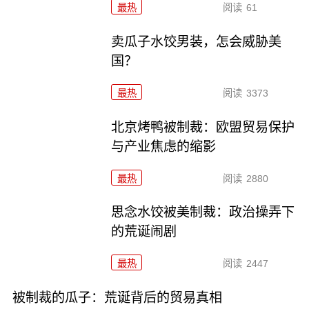
最热
阅读
61
卖瓜子水饺男装，怎会威胁美
国？
最热
阅读
3373
北京烤鸭被制裁：欧盟贸易保护
与产业焦虑的缩影
最热
阅读
2880
思念水饺被美制裁：政治操弄下
的荒诞闹剧
最热
阅读
2447
被制裁的瓜子：荒诞背后的贸易真相