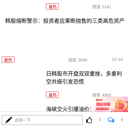
最热
阅读
5142
韩股熔断警示：投资者应果断抛售的三类高危资产
07-16
最热
阅读
3699
日韩股市开盘双双重挫，多重利
空共振引发恐慌
最热
阅读
4950
海峡交火引爆油价：全球能源市
场的深度震荡
0
0
点评一下