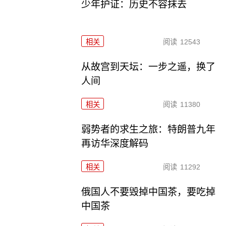
少年护证：历史不容抹去
相关
阅读
12543
从故宫到天坛：一步之遥，换了
人间
相关
阅读
11380
弱势者的求生之旅：特朗普九年
再访华深度解码
相关
阅读
11292
俄国人不要毁掉中国茶，要吃掉
中国茶