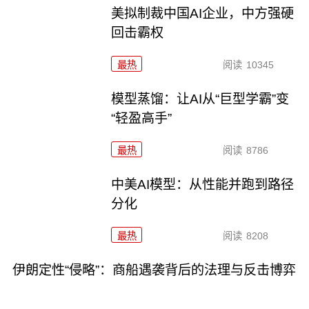
美拟制裁中国AI企业，中方强硬
回击霸权
最热
阅读
10345
模型蒸馏：让AI从“巨型学霸”变
“轻盈高手”
最热
阅读
8786
中美AI模型：从性能并跑到路径
分化
最热
阅读
8208
伊朗定性“侵略”：商船遇袭背后的法理与反击博弈