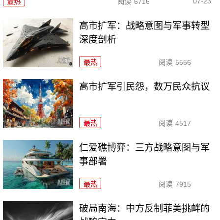
07-23
最热
阅读
6716
高市扩军：战略意图与军事转型
深度剖析
最热
阅读
5556
高市扩军引民怨，数万民众抗议
最热
阅读
4517
仁爱礁博弈：三方战略意图与军
事部署
最热
阅读
7915
破局南海：中方反制菲美挑衅的