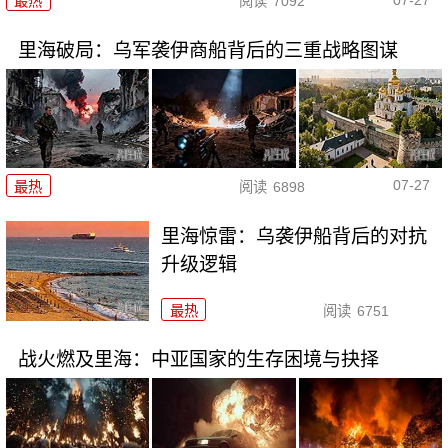
最热
阅读
7092
里海破局：乌军袭伊商船背后的三重战略图谋
07-27
最热
阅读
6898
里海惊雷：乌袭伊船背后的对抗
升级逻辑
最热
阅读
6751
战火燃及里海：中亚国家的生存困境与抉择