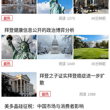
最热
阅读
1273
40分钟前
拜登健康信息公开的政治博弈分析
最热
阅读
1049
35分钟前
拜登之子证实拜登癌症进一步扩
散
最热
阅读
1388
美多晶硅征税：中国市场与消费者影响