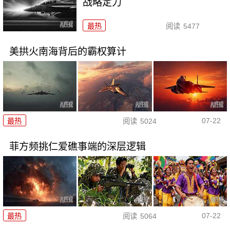
战略定力
最热
阅读
5477
美拱火南海背后的霸权算计
07-22
最热
阅读
5024
菲方频挑仁爱礁事端的深层逻辑
07-22
最热
阅读
5064