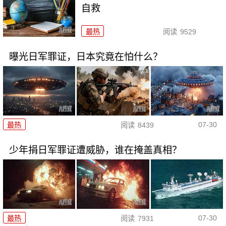
自救
最热
阅读
9529
曝光日军罪证，日本究竟在怕什么？
07-30
最热
阅读
8439
少年捐日军罪证遭威胁，谁在掩盖真相？
07-30
最热
阅读
7931