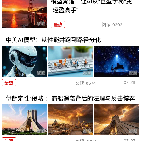
模型蒸馏：让AI从“巨型学霸”变
“轻盈高手”
最热
阅读
9292
中美AI模型：从性能并跑到路径分化
07-28
最热
阅读
8574
伊朗定性“侵略”：商船遇袭背后的法理与反击博弈
07-27