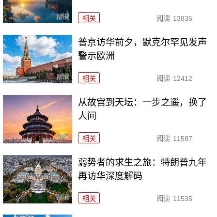
相关
阅读
13835
普京访华前夕，默克尔罕见发声
警示欧洲
相关
阅读
12412
从故宫到天坛：一步之遥，换了
人间
相关
阅读
11587
弱势者的求生之旅：特朗普九年
再访华深度解码
相关
阅读
11535