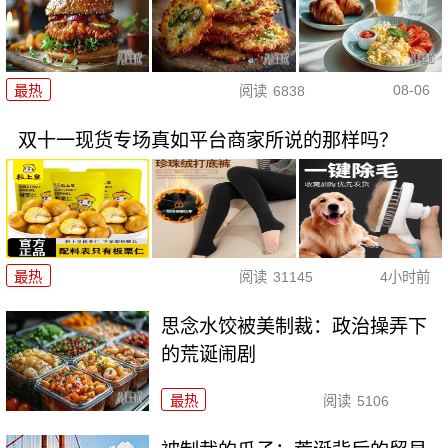
08-06
最热
阅读
6838
双十一现货专场真如平台商家所说的那样吗？
最热
阅读
31145
4小时前
思念水饺被美制裁：政治操弄下
的荒诞闹剧
最热
阅读
5106