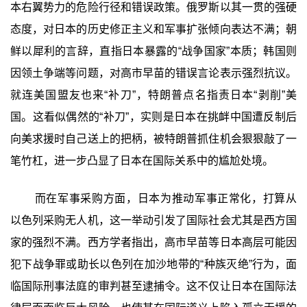
本右翼势力的危险行径和错误政策。俄罗斯以其一贯的强硬
态度，对日本的历史修正主义和军事扩张倾向表达不满；朝
鲜以犀利的言辞，直指日本暴露的“战争国家”本质；韩国则
因领土争端等问题，对高市早苗的错误言论表示强烈抗议。
就连美国盟友也来“补刀”，特朗普点名指责日本“剥削”美
国。这看似偶然的“补刀”，实则是日本在挑衅中国遭反制后
向美求援时自己送上的把柄，被特朗普抓住机会狠狠敲了一
笔竹杠，进一步凸显了日本在国际关系中的尴尬处境。
而在军事采购方面，日本为推动军事正常化，打算从
以色列采购无人机，这一举动引发了国际社会尤其是西方国
家的强烈不满。西方学者指出，高市早苗等日本高层可能因
犯下战争罪或助长以色列在加沙地带的“种族灭绝”行为，面
临国际刑事法庭的审判甚至逮捕令。这不仅让日本在国际法