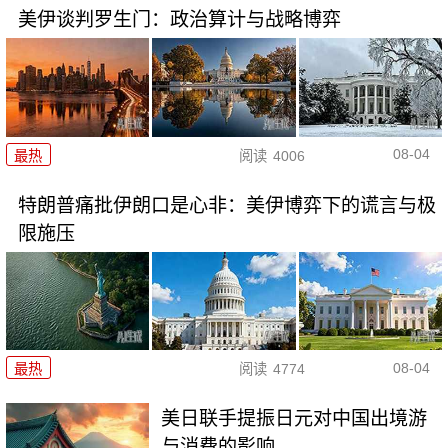
美伊谈判罗生门：政治算计与战略博弈
08-04
最热
阅读
4006
特朗普痛批伊朗口是心非：美伊博弈下的谎言与极
限施压
08-04
最热
阅读
4774
美日联手提振日元对中国出境游
与消费的影响