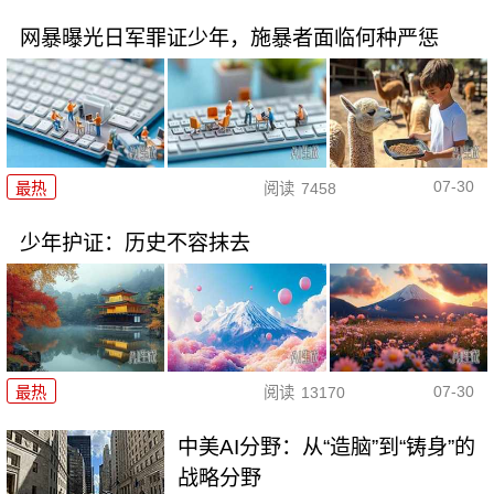
网暴曝光日军罪证少年，施暴者面临何种严惩
07-30
最热
阅读
7458
少年护证：历史不容抹去
07-30
最热
阅读
13170
中美AI分野：从“造脑”到“铸身”的
战略分野