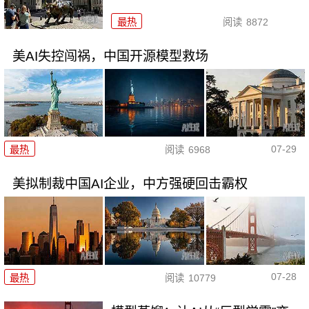
最热
阅读
8872
美AI失控闯祸，中国开源模型救场
07-29
最热
阅读
6968
美拟制裁中国AI企业，中方强硬回击霸权
07-28
最热
阅读
10779