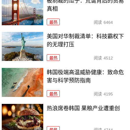
被制裁的瓜子：荒诞背后的贸易
真相
最热
阅读
6464
美国对华制裁清单：科技霸权下
的无理打压
最热
阅读
4512
韩国极端高温威胁健康：致命危
害与科学预防指南
最热
阅读
4195
热浪席卷韩国 果粮产业遭重创