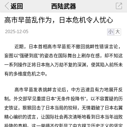
返回
西陆武器
高市早苗乱作为，日本危机令人忧心
小
大
2025-12-05
近期，日本首相高市早苗拒不撤回挑衅性错误言论，
妄图以“强硬到底”的姿态在国际舞台上刷存在感，却不知这
一系列操作正将日本拖入万劫不复的深渊，使其陷入前所未
有的多维度危机之中。
高市早苗发表挑衅言论后，中方迅速且有力地展开反
制。外交部罕见重提日本“无条件投降书”，以不容置疑的历
史铁证，狠狠回击了日本当局的狡辩，无情戳破了日本右翼
精心编织的谎言，让国际社会再次清晰地看到日本当年战败
投降的真相。这一举措不仅彰显了中方捍卫历史正义的坚定