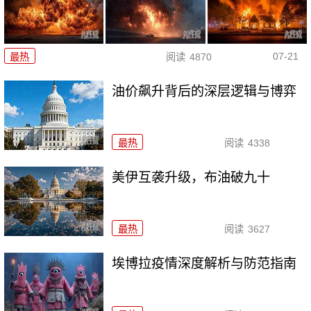
07-21
最热
阅读
4870
油价飙升背后的深层逻辑与博弈
最热
阅读
4338
美伊互袭升级，布油破九十
最热
阅读
3627
埃博拉疫情深度解析与防范指南