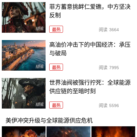
菲方蓄意挑衅仁爱礁，中方坚决
反制
最热
阅读
3664
高油价冲击下的中国经济：承压
与破局
最热
阅读
7995
世界油阀被强行拧死：全球能源
供应链的至暗时刻
最热
阅读
5596
美伊冲突升级与全球能源供应危机