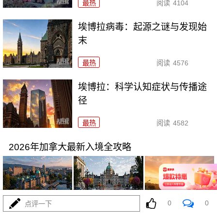
最热
阅读
4104
埃博拉病毒：起源之谜与发现始
末
最热
阅读
4576
埃博拉：科学认知症状与传播途
径
最热
阅读
4582
2026年加拿大最新入境全攻略
0
0
点评一下
07-20
最热
阅读
4138