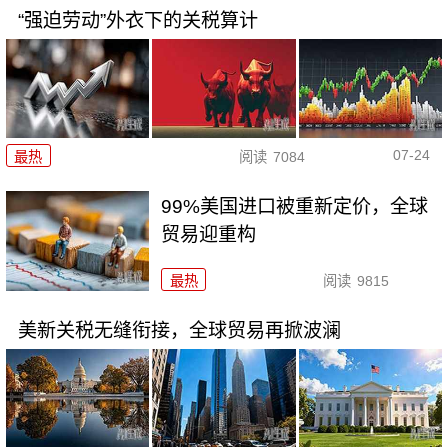
“强迫劳动”外衣下的关税算计
07-24
最热
阅读
7084
99%美国进口被重新定价，全球
贸易迎重构
最热
阅读
9815
美新关税无缝衔接，全球贸易再掀波澜