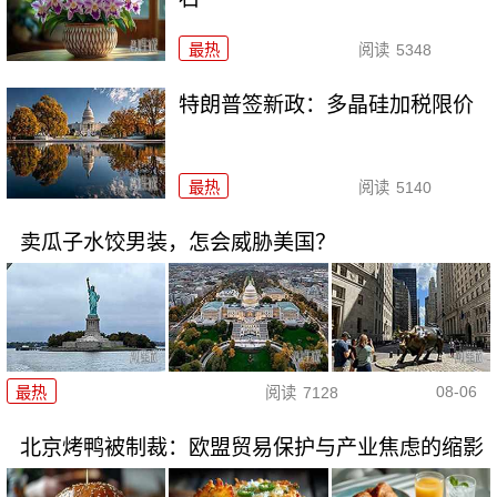
最热
阅读
5348
特朗普签新政：多晶硅加税限价
最热
阅读
5140
卖瓜子水饺男装，怎会威胁美国？
08-06
最热
阅读
7128
北京烤鸭被制裁：欧盟贸易保护与产业焦虑的缩影