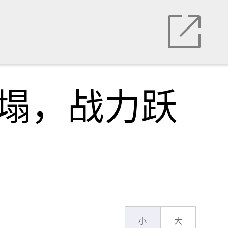
崩塌，战力跃
小
大