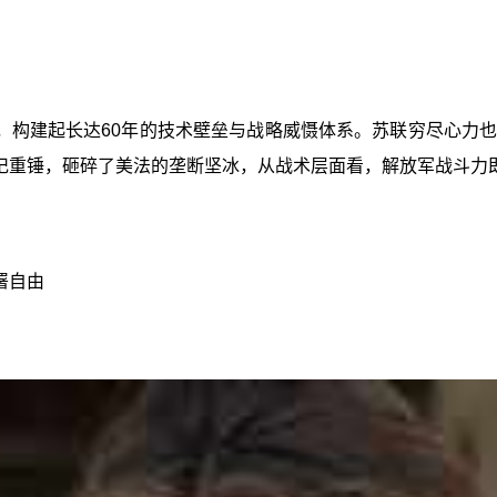
，构建起长达60年的技术壁垒与战略威慑体系。苏联穷尽心力
一记重锤，砸碎了美法的垄断坚冰，从战术层面看，解放军战斗力
署自由