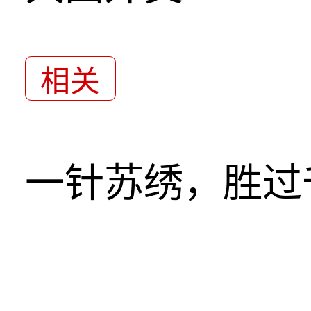
相关
一针苏绣，胜过