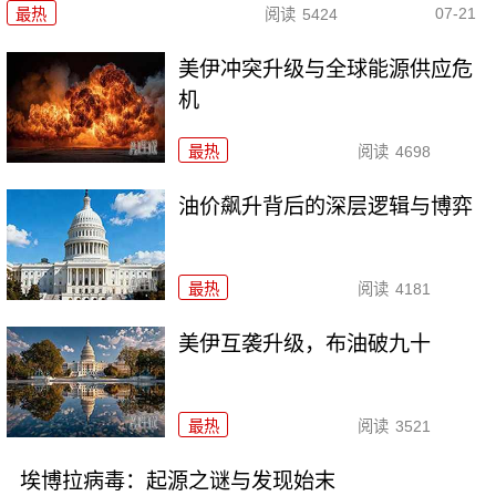
07-21
最热
阅读
5424
美伊冲突升级与全球能源供应危
机
最热
阅读
4698
油价飙升背后的深层逻辑与博弈
最热
阅读
4181
美伊互袭升级，布油破九十
最热
阅读
3521
埃博拉病毒：起源之谜与发现始末