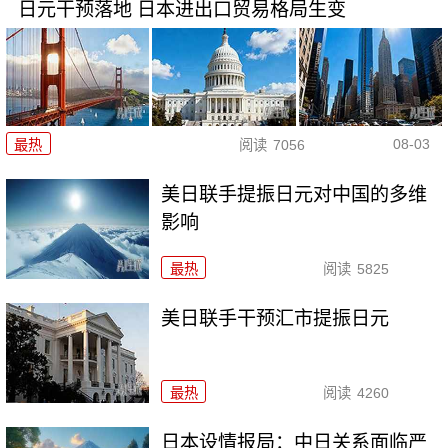
日元干预落地 日本进出口贸易格局生变
08-03
最热
阅读
7056
美日联手提振日元对中国的多维
影响
最热
阅读
5825
美日联手干预汇市提振日元
最热
阅读
4260
日本设情报局：中日关系面临严