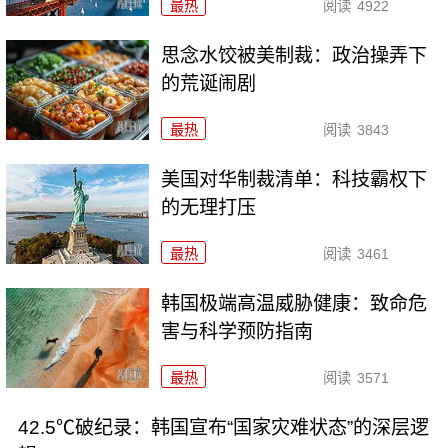
最热
阅读
4922
思念水饺被美制裁：政治操弄下
的荒诞闹剧
最热
阅读
3843
美国对华制裁清单：科技霸权下
的无理打压
最热
阅读
3461
韩国极端高温威胁健康：致命危
害与科学预防指南
最热
阅读
3571
42.5℃破纪录：韩国宣布“国家灾难状态”的深层逻