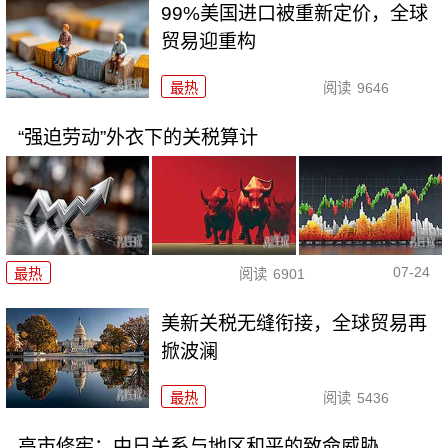
99%美国进口被重新定价，全球
贸易迎重构
最热
阅读
9646
“强迫劳动”外衣下的关税算计
07-24
最热
阅读
6901
美新关税无缝衔接，全球贸易再
掀波澜
最热
阅读
5436
高市修宪：中日关系与地区和平的致命威胁