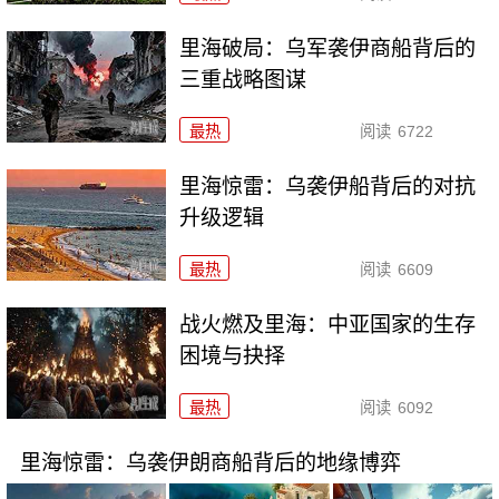
里海破局：乌军袭伊商船背后的
三重战略图谋
最热
阅读
6722
里海惊雷：乌袭伊船背后的对抗
升级逻辑
最热
阅读
6609
战火燃及里海：中亚国家的生存
困境与抉择
最热
阅读
6092
里海惊雷：乌袭伊朗商船背后的地缘博弈