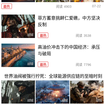
07-22
最热
阅读
4903
菲方蓄意挑衅仁爱礁，中方坚决
反制
最热
阅读
3538
高油价冲击下的中国经济：承压
与破局
最热
阅读
7796
世界油阀被强行拧死：全球能源供应链的至暗时刻