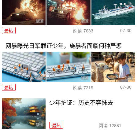
07-30
最热
阅读
7683
网暴曝光日军罪证少年，施暴者面临何种严惩
07-30
最热
阅读
7215
少年护证：历史不容抹去
最热
阅读
12881