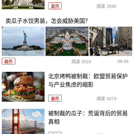
最热
阅读
2590
卖瓜子水饺男装，怎会威胁美国？
08-06
最热
阅读
5524
北京烤鸭被制裁：欧盟贸易保护
与产业焦虑的缩影
最热
阅读
5073
被制裁的瓜子：荒诞背后的贸易
真相