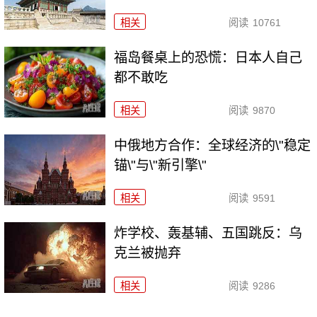
相关
阅读
10761
福岛餐桌上的恐慌：日本人自己
都不敢吃
相关
阅读
9870
中俄地方合作：全球经济的\"稳定
锚\"与\"新引擎\"
相关
阅读
9591
炸学校、轰基辅、五国跳反：乌
克兰被抛弃
相关
阅读
9286