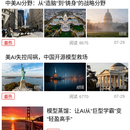
中美AI分野：从“造脑”到“铸身”的战略分野
07-29
最热
阅读
8675
美AI失控闯祸，中国开源模型救场
07-29
最热
阅读
6770
模型蒸馏：让AI从“巨型学霸”变
“轻盈高手”