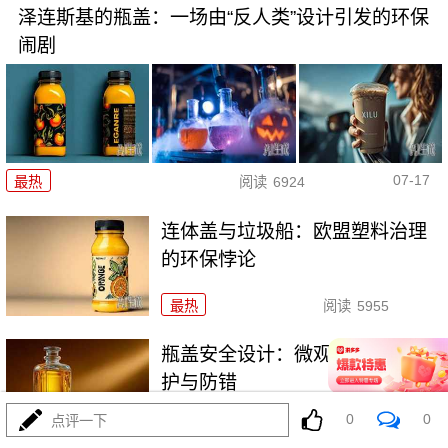
泽连斯基的瓶盖：一场由“反人类”设计引发的环保
闹剧
07-17
最热
阅读
6924
连体盖与垃圾船：欧盟塑料治理
的环保悖论
最热
阅读
5955
瓶盖安全设计：微观细节中的守
护与防错
0
0
点评一下
最热
阅读
4599