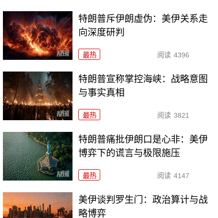
特朗普斥伊朗虚伪：美伊关系走
向深度研判
最热
阅读
4396
特朗普宣称掌控海峡：战略意图
与事实真相
最热
阅读
3821
特朗普痛批伊朗口是心非：美伊
博弈下的谎言与极限施压
最热
阅读
4147
美伊谈判罗生门：政治算计与战
略博弈