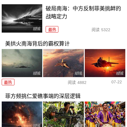
破局南海：中方反制菲美挑衅的
战略定力
最热
阅读
5322
美拱火南海背后的霸权算计
07-22
最热
阅读
4882
菲方频挑仁爱礁事端的深层逻辑