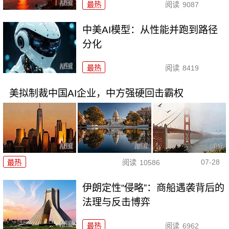
最热
阅读
9087
中美AI模型：从性能并跑到路径
分化
最热
阅读
8419
美拟制裁中国AI企业，中方强硬回击霸权
07-28
最热
阅读
10586
伊朗定性“侵略”：商船遇袭背后的
法理与反击博弈
最热
阅读
6962