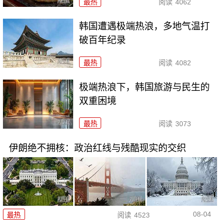
最热
阅读
4062
韩国遭遇极端热浪，多地气温打
破百年纪录
最热
阅读
4082
极端热浪下，韩国旅游与民生的
双重困境
最热
阅读
3073
伊朗绝不拥核：政治红线与残酷现实的交织
08-04
最热
阅读
4523