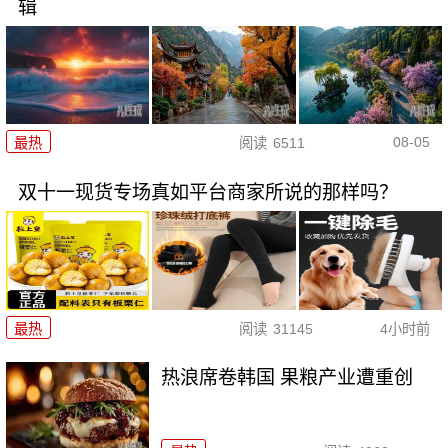
辑
08-05
最热
阅读
6511
双十一现货专场真如平台商家所说的那样吗？
最热
阅读
31145
4小时前
热浪席卷韩国 果粮产业遭重创