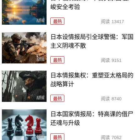
峻安全考验
最热
阅读
13417
日本设情报局引全球警惕：军国
主义阴魂不散
最热
阅读
9151
日本情报集权：重塑亚太格局的
战略算计
最热
阅读
8740
日本国家情报局：特高课的借尸
还魂与升级
最热
阅读
7062