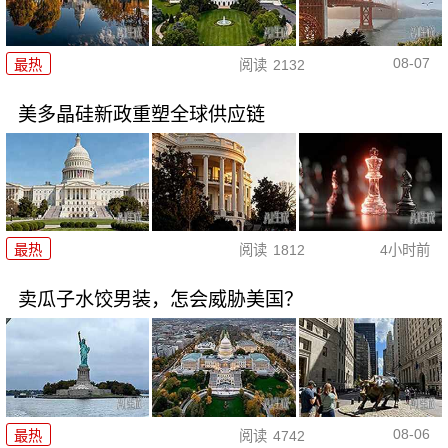
08-07
最热
阅读
2132
美多晶硅新政重塑全球供应链
最热
阅读
1812
4小时前
卖瓜子水饺男装，怎会威胁美国？
08-06
最热
阅读
4742