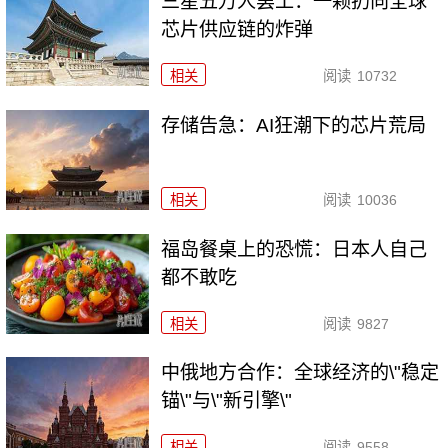
三星五万人罢工：一颗扔向全球
芯片供应链的炸弹
相关
阅读
10732
存储告急：AI狂潮下的芯片荒局
相关
阅读
10036
福岛餐桌上的恐慌：日本人自己
都不敢吃
相关
阅读
9827
中俄地方合作：全球经济的\"稳定
锚\"与\"新引擎\"
相关
阅读
9558