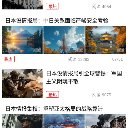
最热
阅读
4054
日本设情报局：中日关系面临严峻安全考验
07-31
最热
阅读
13283
日本设情报局引全球警惕：军国
主义阴魂不散
最热
阅读
9075
日本情报集权：重塑亚太格局的战略算计