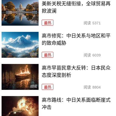
美新关税无缝衔接，全球贸易再
掀波澜
最热
阅读
5371
高市修宪：中日关系与地区和平
的致命威胁
最热
阅读
6039
高市早苗民意大反转：日本民众
态度深度剖析
最热
阅读
8804
高市路线：中日关系面临断崖式
冲击