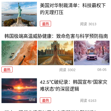
美国对华制裁清单：科技霸权下
的无理打压
最热
阅读
3013
韩国极端高温威胁健康：致命危害与科学预防指南
08-05
最热
阅读
3302
42.5℃破纪录：韩国宣布“国家灾
难状态”的深层逻辑
最热
阅读
6163