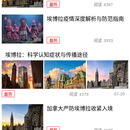
最热
阅读
4387
埃博拉疫情深度解析与防范指南
最热
阅读
3933
埃博拉：科学认知症状与传播途径
07-20
最热
阅读
4379
加拿大严防埃博拉收紧入境