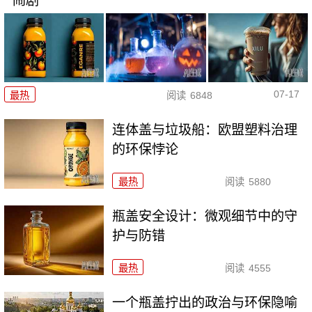
闹剧
07-17
最热
阅读
6848
连体盖与垃圾船：欧盟塑料治理
的环保悖论
最热
阅读
5880
瓶盖安全设计：微观细节中的守
护与防错
最热
阅读
4555
一个瓶盖拧出的政治与环保隐喻