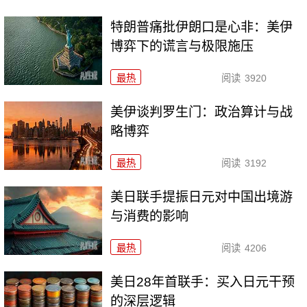
特朗普痛批伊朗口是心非：美伊
博弈下的谎言与极限施压
最热
阅读
3920
美伊谈判罗生门：政治算计与战
略博弈
最热
阅读
3192
美日联手提振日元对中国出境游
与消费的影响
最热
阅读
4206
美日28年首联手：买入日元干预
的深层逻辑