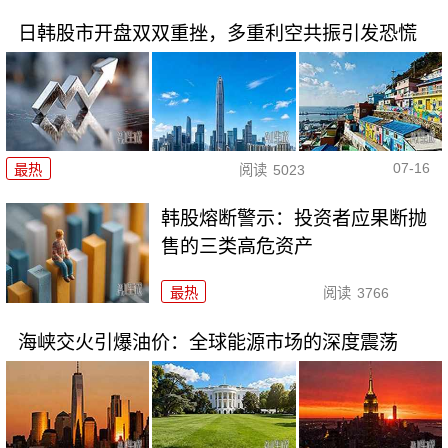
日韩股市开盘双双重挫，多重利空共振引发恐慌
07-16
最热
阅读
5023
韩股熔断警示：投资者应果断抛
售的三类高危资产
最热
阅读
3766
海峡交火引爆油价：全球能源市场的深度震荡