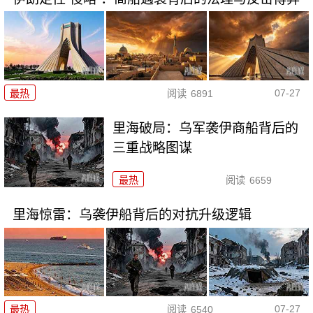
07-27
最热
阅读
6891
里海破局：乌军袭伊商船背后的
三重战略图谋
最热
阅读
6659
里海惊雷：乌袭伊船背后的对抗升级逻辑
07-27
最热
阅读
6540