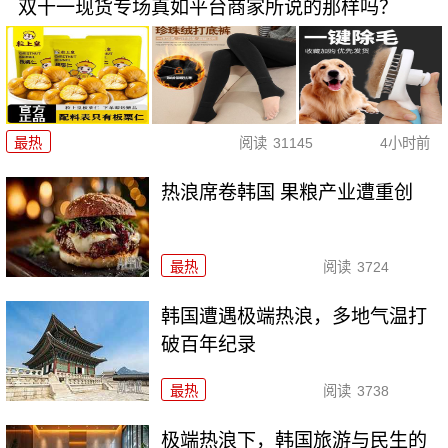
双十一现货专场真如平台商家所说的那样吗？
最热
阅读
31145
4小时前
热浪席卷韩国 果粮产业遭重创
最热
阅读
3724
韩国遭遇极端热浪，多地气温打
破百年纪录
最热
阅读
3738
极端热浪下，韩国旅游与民生的