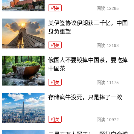
相关
阅读
12285
美伊签协议伊朗获三千亿，中国
身负重望
相关
阅读
12193
俄国人不要毁掉中国茶，要吃掉
中国茶
相关
阅读
11175
存储疯牛没死，只是摔了一跤
相关
阅读
10972