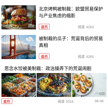
北京烤鸭被制裁：欧盟贸易保护
与产业焦虑的缩影
最热
阅读
4263
被制裁的瓜子：荒诞背后的贸易
真相
最热
阅读
4265
思念水饺被美制裁：政治操弄下的荒诞闹剧
08-06
最热
阅读
3316