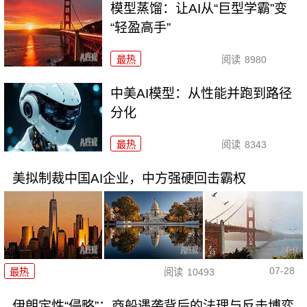
模型蒸馏：让AI从“巨型学霸”变
“轻盈高手”
最热
阅读
8980
中美AI模型：从性能并跑到路径
分化
最热
阅读
8343
美拟制裁中国AI企业，中方强硬回击霸权
07-28
最热
阅读
10493
伊朗定性“侵略”：商船遇袭背后的法理与反击博弈