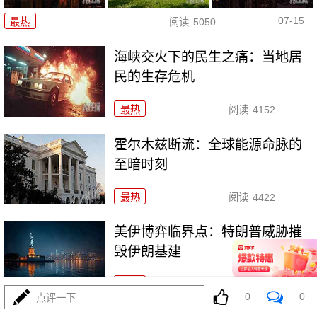
07-15
最热
阅读
5050
海峡交火下的民生之痛：当地居
民的生存危机
最热
阅读
4152
霍尔木兹断流：全球能源命脉的
至暗时刻
最热
阅读
4422
美伊博弈临界点：特朗普威胁摧
毁伊朗基建
最热
阅读
4236
0
0
点评一下