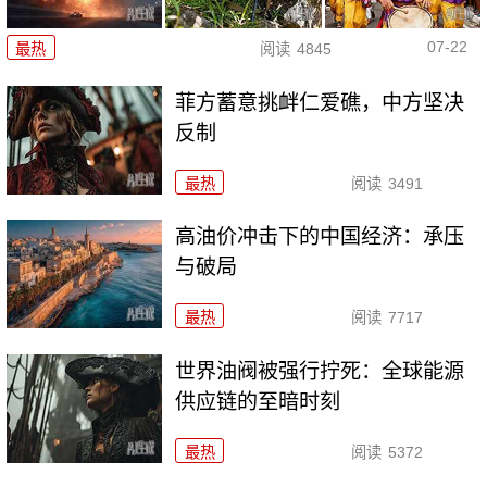
07-22
最热
阅读
4845
菲方蓄意挑衅仁爱礁，中方坚决
反制
最热
阅读
3491
高油价冲击下的中国经济：承压
与破局
最热
阅读
7717
世界油阀被强行拧死：全球能源
供应链的至暗时刻
最热
阅读
5372