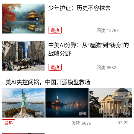
少年护证：历史不容抹去
最热
阅读
12763
中美AI分野：从“造脑”到“铸身”的
战略分野
最热
阅读
8552
美AI失控闯祸，中国开源模型救场
07-29
最热
阅读
6675