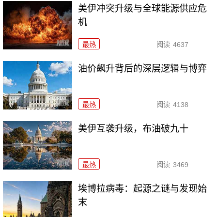
美伊冲突升级与全球能源供应危
机
最热
阅读
4637
油价飙升背后的深层逻辑与博弈
最热
阅读
4138
美伊互袭升级，布油破九十
最热
阅读
3469
埃博拉病毒：起源之谜与发现始
末