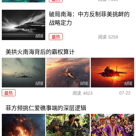
破局南海：中方反制菲美挑衅的
战略定力
最热
阅读
5259
美拱火南海背后的霸权算计
07-22
最热
阅读
4823
菲方频挑仁爱礁事端的深层逻辑