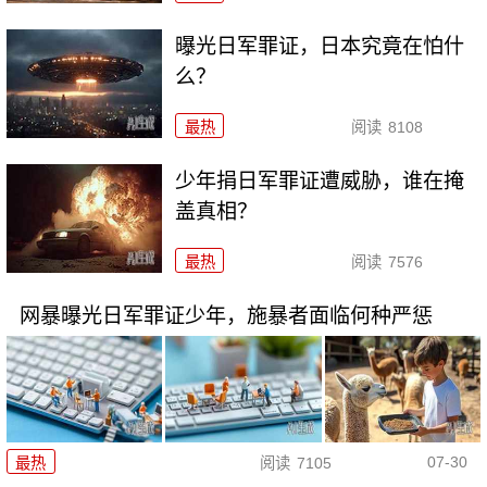
曝光日军罪证，日本究竟在怕什
么？
最热
阅读
8108
少年捐日军罪证遭威胁，谁在掩
盖真相？
最热
阅读
7576
网暴曝光日军罪证少年，施暴者面临何种严惩
07-30
最热
阅读
7105