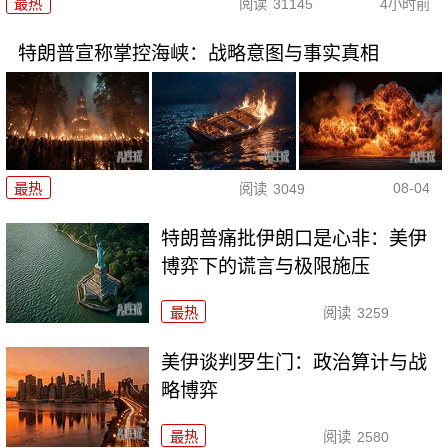
最热
阅读
31145
4小时前
特朗普宣称掌控海峡：战略意图与事实真相
08-04
最热
阅读
3049
特朗普痛批伊朗口是心非：美伊
博弈下的谎言与极限施压
最热
阅读
3259
美伊谈判罗生门：政治算计与战
略博弈
最热
阅读
2580