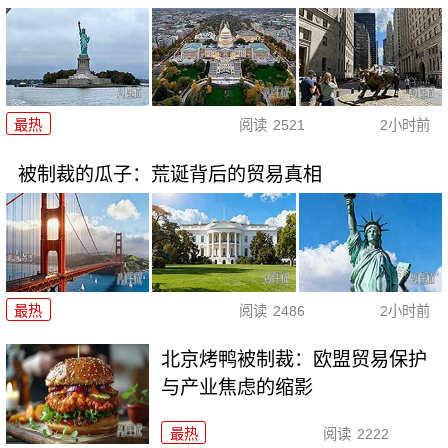
最热
阅读
2521
2小时前
被制裁的瓜子：荒诞背后的贸易真相
最热
阅读
2486
2小时前
北京烤鸭被制裁：欧盟贸易保护
与产业焦虑的缩影
最热
阅读
2222