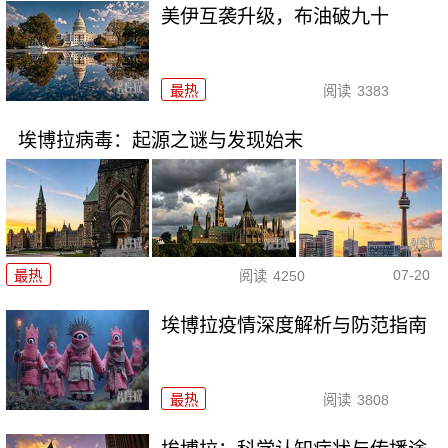
美伊互袭升级，布油破九十
最热
阅读
3383
埃博拉病毒：起源之谜与发现始末
07-20
最热
阅读
4250
埃博拉疫情深度解析与防范指南
最热
阅读
3808