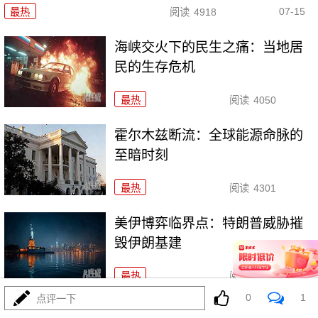
07-15
最热
阅读
4918
海峡交火下的民生之痛：当地居
民的生存危机
最热
阅读
4050
霍尔木兹断流：全球能源命脉的
至暗时刻
最热
阅读
4301
美伊博弈临界点：特朗普威胁摧
毁伊朗基建
最热
阅读
4103
0
1
点评一下
美挑衅致霍尔木兹海峡重开无限