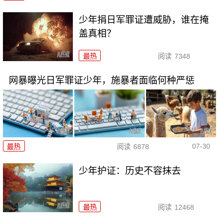
少年捐日军罪证遭威胁，谁在掩
盖真相？
最热
阅读
7348
网暴曝光日军罪证少年，施暴者面临何种严惩
07-30
最热
阅读
6878
少年护证：历史不容抹去
最热
阅读
12468