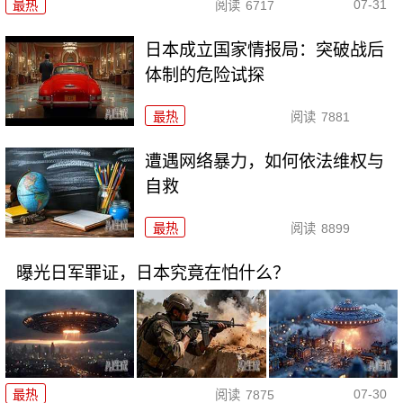
07-31
最热
阅读
6717
日本成立国家情报局：突破战后
体制的危险试探
最热
阅读
7881
遭遇网络暴力，如何依法维权与
自救
最热
阅读
8899
曝光日军罪证，日本究竟在怕什么？
07-30
最热
阅读
7875