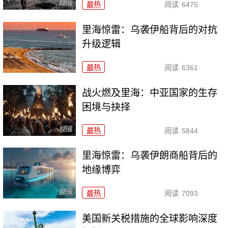
最热
阅读
6475
里海惊雷：乌袭伊船背后的对抗
升级逻辑
最热
阅读
6361
战火燃及里海：中亚国家的生存
困境与抉择
最热
阅读
5844
里海惊雷：乌袭伊朗商船背后的
地缘博弈
最热
阅读
7093
美国新关税措施的全球影响深度