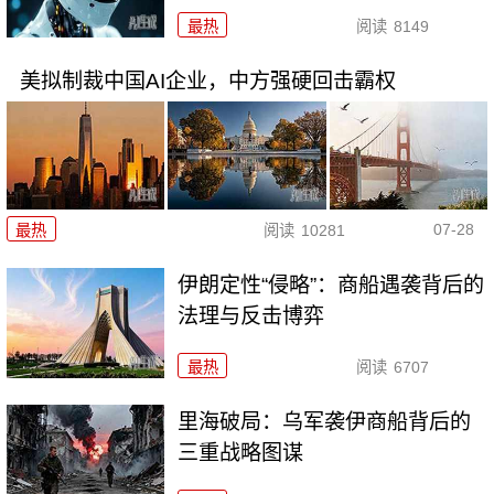
最热
阅读
8149
美拟制裁中国AI企业，中方强硬回击霸权
07-28
最热
阅读
10281
伊朗定性“侵略”：商船遇袭背后的
法理与反击博弈
最热
阅读
6707
里海破局：乌军袭伊商船背后的
三重战略图谋