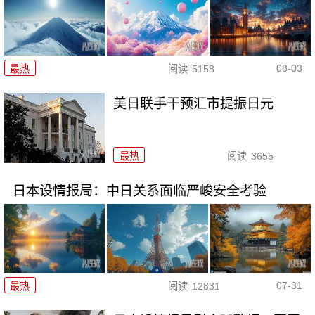
08-03
最热
阅读
5158
美日联手干预汇市提振日元
最热
阅读
3655
日本设情报局：中日关系面临严峻安全考验
07-31
最热
阅读
12831