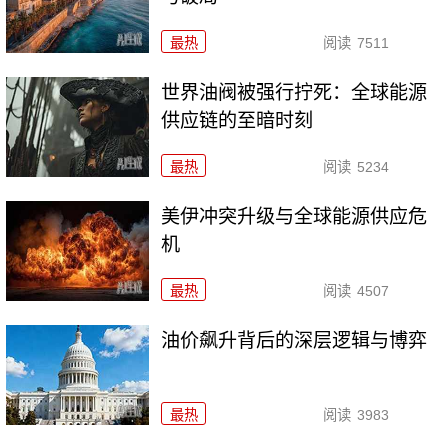
最热
阅读
7511
世界油阀被强行拧死：全球能源
供应链的至暗时刻
最热
阅读
5234
美伊冲突升级与全球能源供应危
机
最热
阅读
4507
油价飙升背后的深层逻辑与博弈
最热
阅读
3983