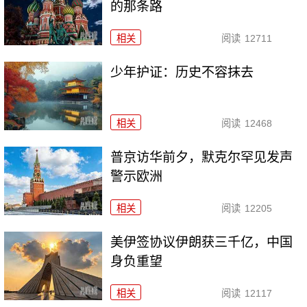
的那条路
相关
阅读
12711
少年护证：历史不容抹去
相关
阅读
12468
普京访华前夕，默克尔罕见发声
警示欧洲
相关
阅读
12205
美伊签协议伊朗获三千亿，中国
身负重望
相关
阅读
12117