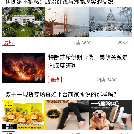
伊朗绝不拥核：政治红线与残酷现实的交织
08-04
最热
阅读
3690
特朗普斥伊朗虚伪：美伊关系走
向深度研判
最热
阅读
3486
双十一现货专场真如平台商家所说的那样吗？