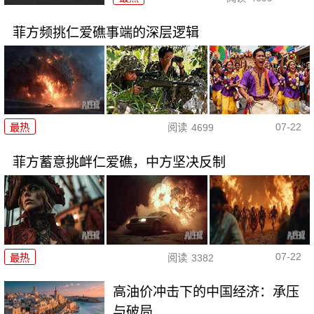
菲方频挑仁爱礁事端的深层逻辑
07-22
最热
阅读
4699
菲方蓄意挑衅仁爱礁，中方坚决反制
07-22
最热
阅读
3382
高油价冲击下的中国经济：承压
与破局