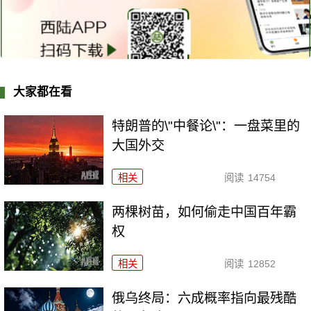
大家都在看
特朗普的\"中餐论\"：一盘菜里的
大国外交
相关
阅读
14754
两棵树苗，如何偷走中国百年霸
权
相关
阅读
12852
俄乌终局：六成概率指向最残酷