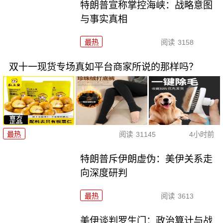
特朗普宣称掌控海峡：战略意图
与事实真相
最热
阅读
3158
双十一现货专场真如平台商家所说的那样吗？
最热
阅读
31145
4小时前
特朗普斥伊朗虚伪：美伊关系走
向深度研判
最热
阅读
3613
美伊谈判罗生门：政治算计与战