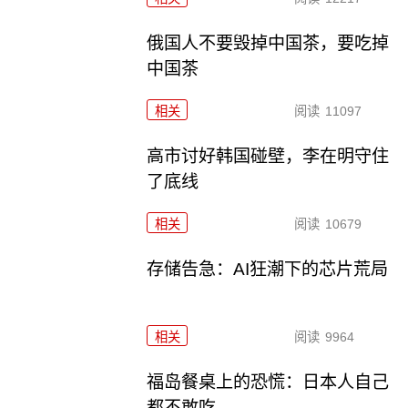
俄国人不要毁掉中国茶，要吃掉
中国茶
相关
阅读
11097
高市讨好韩国碰壁，李在明守住
了底线
相关
阅读
10679
存储告急：AI狂潮下的芯片荒局
相关
阅读
9964
福岛餐桌上的恐慌：日本人自己
都不敢吃