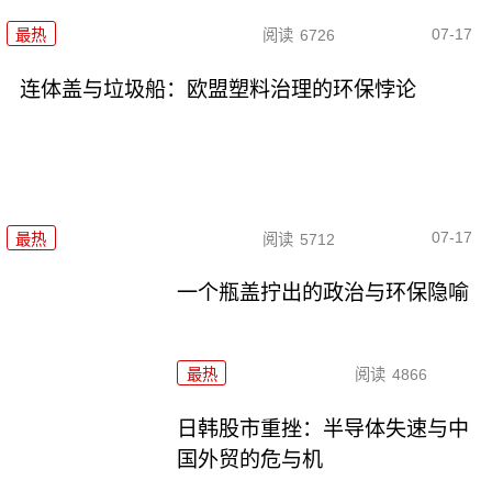
07-17
最热
阅读
6726
连体盖与垃圾船：欧盟塑料治理的环保悖论
07-17
最热
阅读
5712
一个瓶盖拧出的政治与环保隐喻
最热
阅读
4866
日韩股市重挫：半导体失速与中
国外贸的危与机