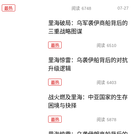
07-27
最热
阅读
6748
里海破局：乌军袭伊商船背后的
三重战略图谋
最热
阅读
6510
里海惊雷：乌袭伊船背后的对抗
升级逻辑
最热
阅读
6403
战火燃及里海：中亚国家的生存
困境与抉择
最热
阅读
5878