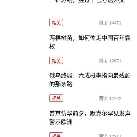
一针苏绣，胜过千言万语外交
相关
阅读
14471
两棵树苗，如何偷走中国百年霸
权
相关
阅读
12871
俄乌终局：六成概率指向最残酷
的那条路
相关
阅读
12722
普京访华前夕，默克尔罕见发声
警示欧洲
相关
阅读
12217