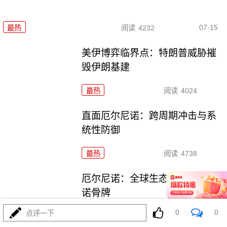
07-15
最热
阅读
4232
美伊博弈临界点：特朗普威胁摧
毁伊朗基建
最热
阅读
4024
直面厄尔尼诺：跨周期冲击与系
统性防御
最热
阅读
4738
厄尔尼诺：全球生态系统的多米
诺骨牌
0
0
点评一下
最热
阅读
4656