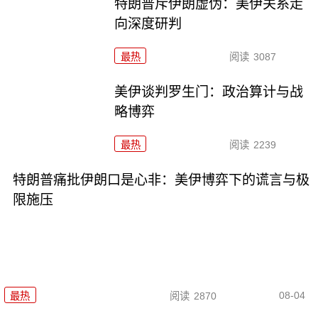
特朗普斥伊朗虚伪：美伊关系走
向深度研判
最热
阅读
3087
美伊谈判罗生门：政治算计与战
略博弈
最热
阅读
2239
特朗普痛批伊朗口是心非：美伊博弈下的谎言与极
限施压
08-04
最热
阅读
2870