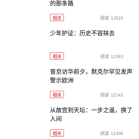
的那条路
相关
阅读
12616
少年护证：历史不容抹去
相关
阅读
12263
普京访华前夕，默克尔罕见发声
警示欧洲
相关
阅读
12142
从故宫到天坛：一步之遥，换了
人间
相关
阅读
11300