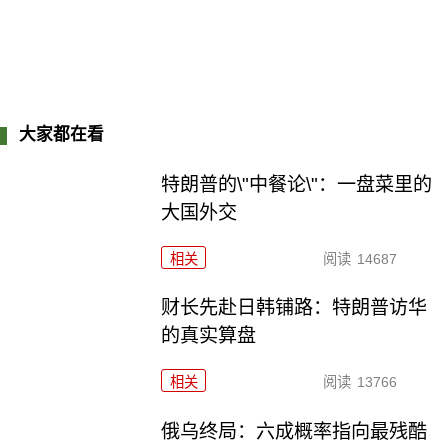
大家都在看
特朗普的\"中餐论\"：一盘菜里的
大国外交
相关
阅读
14687
财长先赴日韩铺路：特朗普访华
的真实算盘
相关
阅读
13766
俄乌终局：六成概率指向最残酷