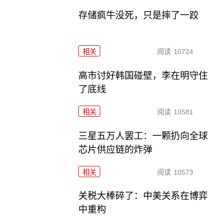
存储疯牛没死，只是摔了一跤
相关
阅读
10724
高市讨好韩国碰壁，李在明守住
了底线
相关
阅读
10581
三星五万人罢工：一颗扔向全球
芯片供应链的炸弹
相关
阅读
10573
关税大棒碎了：中美关系在博弈
中重构