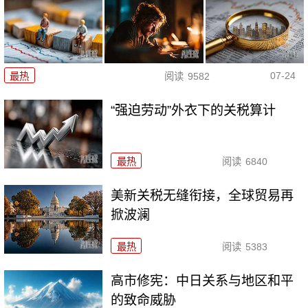
07-24
最热
阅读
9582
“强迫劳动”外衣下的关税算计
最热
阅读
6840
美新关税无缝衔接，全球贸易再
掀波澜
最热
阅读
5383
高市修宪：中日关系与地区和平
的致命威胁