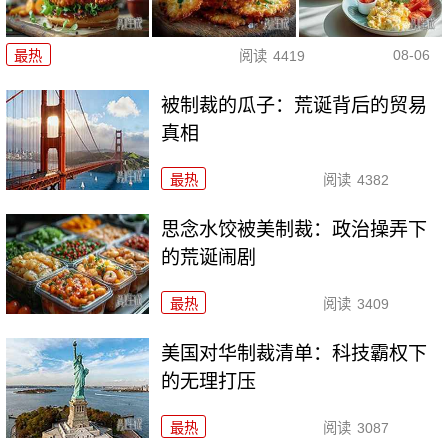
08-06
最热
阅读
4419
被制裁的瓜子：荒诞背后的贸易
真相
最热
阅读
4382
思念水饺被美制裁：政治操弄下
的荒诞闹剧
最热
阅读
3409
美国对华制裁清单：科技霸权下
的无理打压
最热
阅读
3087