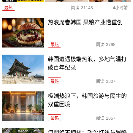
最热
阅读
31145
4小时前
热浪席卷韩国 果粮产业遭重创
最热
阅读
3798
韩国遭遇极端热浪，多地气温打
破百年纪录
最热
阅读
3807
极端热浪下，韩国旅游与民生的
双重困境
最热
阅读
2857
伊朗绝不拥核：政治红线与残酷