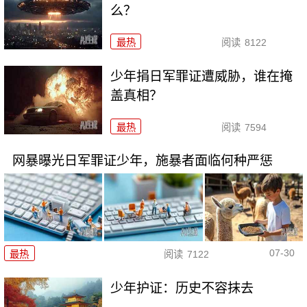
么？
最热
阅读
8122
少年捐日军罪证遭威胁，谁在掩
盖真相？
最热
阅读
7594
网暴曝光日军罪证少年，施暴者面临何种严惩
07-30
最热
阅读
7122
少年护证：历史不容抹去