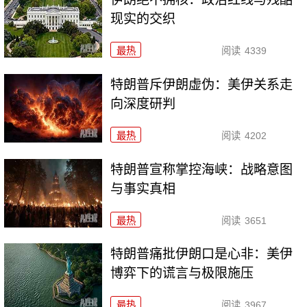
现实的交织
最热
阅读
4339
特朗普斥伊朗虚伪：美伊关系走
向深度研判
最热
阅读
4202
特朗普宣称掌控海峡：战略意图
与事实真相
最热
阅读
3651
特朗普痛批伊朗口是心非：美伊
博弈下的谎言与极限施压
最热
阅读
3967