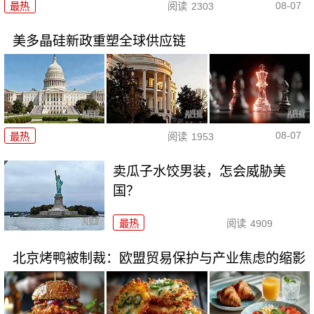
08-07
最热
阅读
2303
美多晶硅新政重塑全球供应链
08-07
最热
阅读
1953
卖瓜子水饺男装，怎会威胁美
国？
最热
阅读
4909
北京烤鸭被制裁：欧盟贸易保护与产业焦虑的缩影