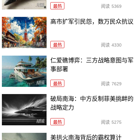
最热
阅读
5369
高市扩军引民怨，数万民众抗议
最热
阅读
4330
仁爱礁博弈：三方战略意图与军
事部署
最热
阅读
7629
破局南海：中方反制菲美挑衅的
战略定力
最热
阅读
5275
美拱火南海背后的霸权算计