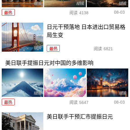
08-03
最热
阅读
4138
日元干预落地 日本进出口贸易格
局生变
最热
阅读
6821
美日联手提振日元对中国的多维影响
08-03
最热
阅读
5647
美日联手干预汇市提振日元