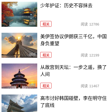
少年护证：历史不容抹去
相关
阅读
12786
美伊签协议伊朗获三千亿，中国
身负重望
相关
阅读
12199
从故宫到天坛：一步之遥，换了
人间
相关
阅读
11467
高市讨好韩国碰壁，李在明守住
了底线