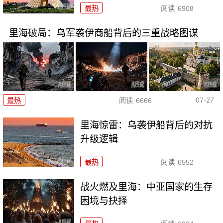
最热
阅读
6908
里海破局：乌军袭伊商船背后的三重战略图谋
07-27
最热
阅读
6666
里海惊雷：乌袭伊船背后的对抗
升级逻辑
最热
阅读
6552
战火燃及里海：中亚国家的生存
困境与抉择