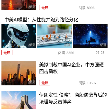
最热
阅读
8996
中美AI模型：从性能并跑到路径分化
07-28
最热
阅读
8356
美拟制裁中国AI企业，中方强硬
回击霸权
最热
阅读
10507
伊朗定性“侵略”：商船遇袭背后的
法理与反击博弈