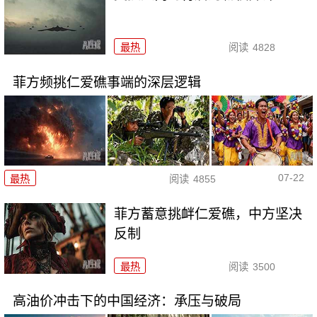
最热
阅读
4828
菲方频挑仁爱礁事端的深层逻辑
07-22
最热
阅读
4855
菲方蓄意挑衅仁爱礁，中方坚决
反制
最热
阅读
3500
高油价冲击下的中国经济：承压与破局