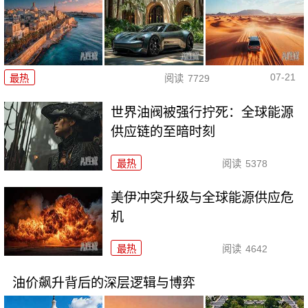
07-21
最热
阅读
7729
世界油阀被强行拧死：全球能源
供应链的至暗时刻
最热
阅读
5378
美伊冲突升级与全球能源供应危
机
最热
阅读
4642
油价飙升背后的深层逻辑与博弈