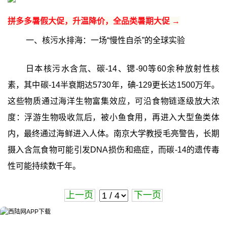
拼多多暑假大促，升温降价，全品类暑期大促 →
一、核污水排海：一场“慢性自杀”的全球实验
日本核污水含氚、碳-14、锶-90等60余种放射性核
素，其中碳-14半衰期达5730年，碘-129更长达1500万年。
这些物质通过海洋生物富集效应，可沿食物链逐级放大浓
度：浮游生物吸收氚后，被小鱼食用，再进入大型鱼类体
内，最终通过海鲜进入人体。南京大学教授毛亮警告，长期
摄入含氚食物可能引发DNA损伤和癌症，而碳-14的遗传毒
性可能持续数千年。
上一页
下一页