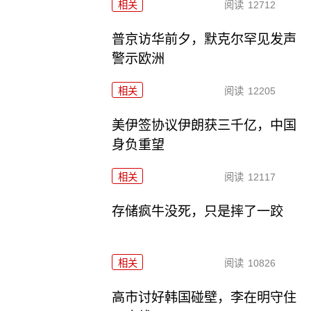
相关
阅读
12712
普京访华前夕，默克尔罕见发声
警示欧洲
相关
阅读
12205
美伊签协议伊朗获三千亿，中国
身负重望
相关
阅读
12117
存储疯牛没死，只是摔了一跤
相关
阅读
10826
高市讨好韩国碰壁，李在明守住