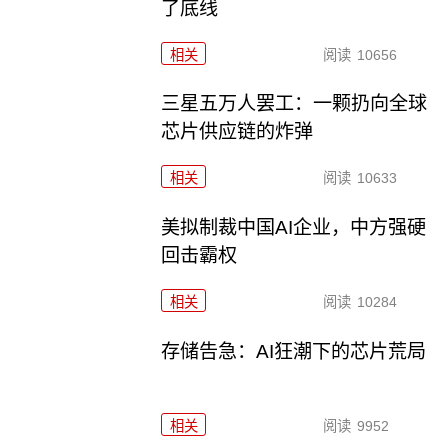
了底线
相关
阅读
10656
三星五万人罢工：一颗扔向全球
芯片供应链的炸弹
相关
阅读
10633
美拟制裁中国AI企业，中方强硬
回击霸权
相关
阅读
10284
存储告急：AI狂潮下的芯片荒局
相关
阅读
9952