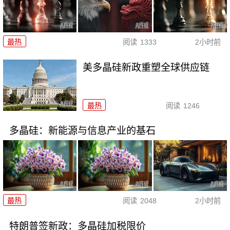
最热
阅读
1333
2小时前
美多晶硅新政重塑全球供应链
最热
阅读
1246
多晶硅：新能源与信息产业的基石
最热
阅读
2048
2小时前
特朗普签新政：多晶硅加税限价