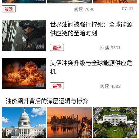
07-21
最热
阅读
7646
世界油阀被强行拧死：全球能源
供应链的至暗时刻
最热
阅读
5301
美伊冲突升级与全球能源供应危
机
最热
阅读
4582
油价飙升背后的深层逻辑与博弈