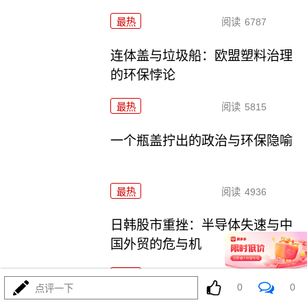
最热
阅读
6787
连体盖与垃圾船：欧盟塑料治理
的环保悖论
最热
阅读
5815
一个瓶盖拧出的政治与环保隐喻
最热
阅读
4936
日韩股市重挫：半导体失速与中
国外贸的危与机
最热
阅读
6767
0
0
点评一下