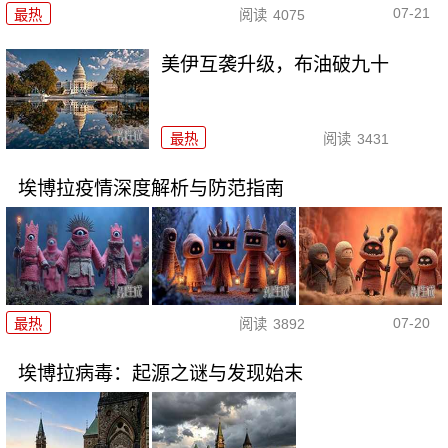
07-21
最热
阅读
4075
美伊互袭升级，布油破九十
最热
阅读
3431
埃博拉疫情深度解析与防范指南
07-20
最热
阅读
3892
埃博拉病毒：起源之谜与发现始末