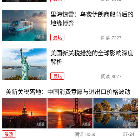
里海惊雷：乌袭伊朗商船背后的
地缘博弈
最热
阅读
7227
美国新关税措施的全球影响深度
解析
最热
阅读
8077
美新关税落地：中国消费意愿与进出口价格波动
07-24
最热
阅读
8069