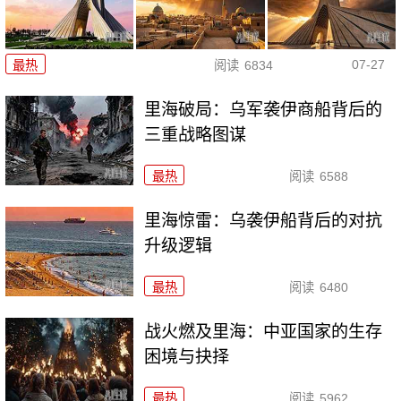
07-27
最热
阅读
6834
里海破局：乌军袭伊商船背后的
三重战略图谋
最热
阅读
6588
里海惊雷：乌袭伊船背后的对抗
升级逻辑
最热
阅读
6480
战火燃及里海：中亚国家的生存
困境与抉择
最热
阅读
5962