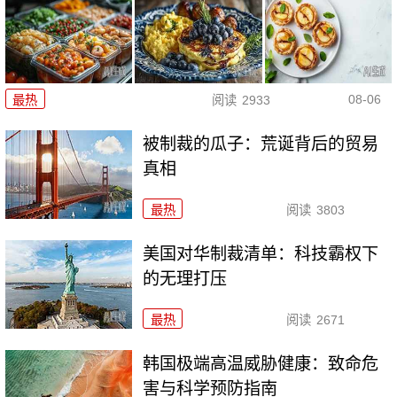
08-06
最热
阅读
2933
被制裁的瓜子：荒诞背后的贸易
真相
最热
阅读
3803
美国对华制裁清单：科技霸权下
的无理打压
最热
阅读
2671
韩国极端高温威胁健康：致命危
害与科学预防指南