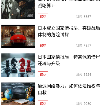
战略算计
最热
阅读
8557
日本成立国家情报局：突破战后
体制的危险试探
最热
阅读
8147
日本国家情报局：特高课的借尸
还魂与升级
最热
阅读
6924
遭遇网络暴力，如何依法维权与
自救
最热
阅读
9080