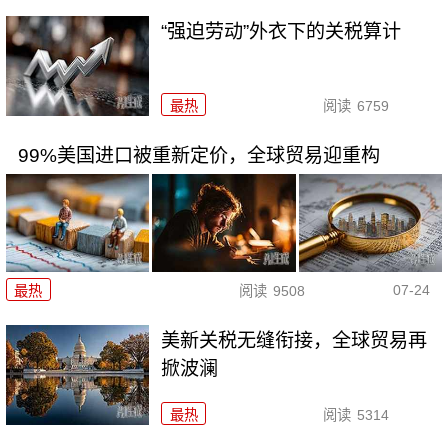
“强迫劳动”外衣下的关税算计
最热
阅读
6759
99%美国进口被重新定价，全球贸易迎重构
07-24
最热
阅读
9508
美新关税无缝衔接，全球贸易再
掀波澜
最热
阅读
5314