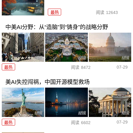
最热
阅读
12643
中美AI分野：从“造脑”到“铸身”的战略分野
07-29
最热
阅读
8472
美AI失控闯祸，中国开源模型救场
07-29
最热
阅读
6602