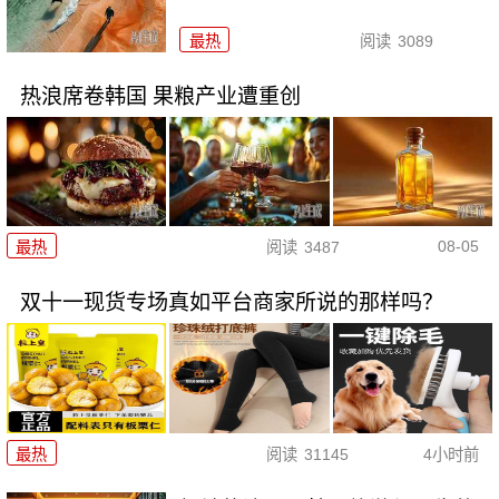
最热
阅读
3089
热浪席卷韩国 果粮产业遭重创
08-05
最热
阅读
3487
双十一现货专场真如平台商家所说的那样吗？
最热
阅读
31145
4小时前