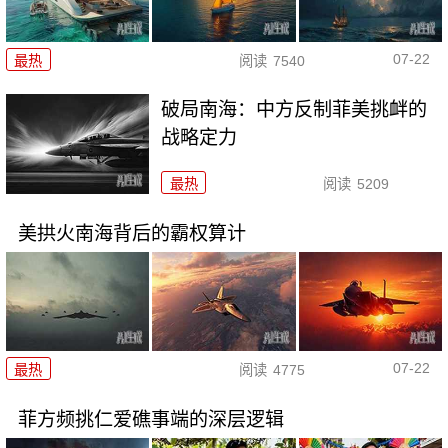
07-22
最热
阅读
7540
破局南海：中方反制菲美挑衅的
战略定力
最热
阅读
5209
美拱火南海背后的霸权算计
07-22
最热
阅读
4775
菲方频挑仁爱礁事端的深层逻辑