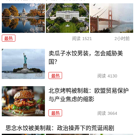
最热
阅读
1521
2小时前
卖瓜子水饺男装，怎会威胁美
国？
最热
阅读
4130
北京烤鸭被制裁：欧盟贸易保护
与产业焦虑的缩影
最热
阅读
3664
思念水饺被美制裁：政治操弄下的荒诞闹剧