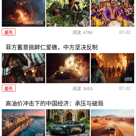
07-22
最热
阅读
4786
菲方蓄意挑衅仁爱礁，中方坚决反制
07-22
最热
阅读
3453
高油价冲击下的中国经济：承压与破局