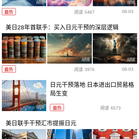
08-03
最热
阅读
5467
美日28年首联手：买入日元干预的深层逻辑
08-03
最热
阅读
3976
日元干预落地 日本进出口贸易格
局生变
最热
阅读
6573
美日联手干预汇市提振日元