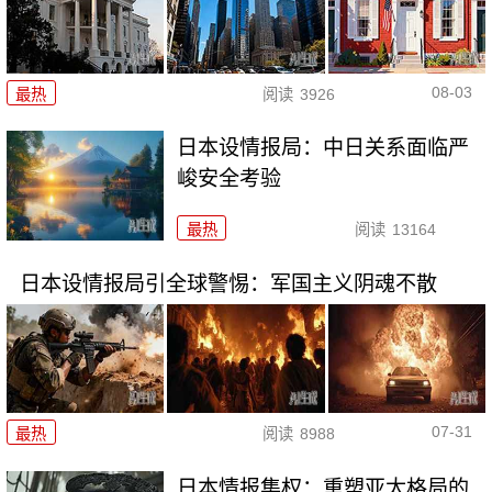
08-03
最热
阅读
3926
日本设情报局：中日关系面临严
峻安全考验
最热
阅读
13164
日本设情报局引全球警惕：军国主义阴魂不散
07-31
最热
阅读
8988
日本情报集权：重塑亚太格局的