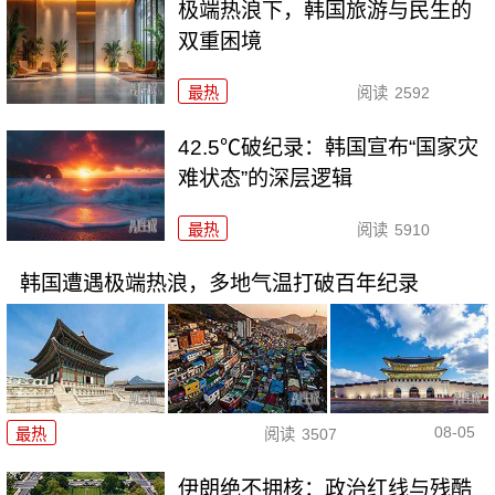
极端热浪下，韩国旅游与民生的
双重困境
最热
阅读
2592
42.5℃破纪录：韩国宣布“国家灾
难状态”的深层逻辑
最热
阅读
5910
韩国遭遇极端热浪，多地气温打破百年纪录
08-05
最热
阅读
3507
伊朗绝不拥核：政治红线与残酷