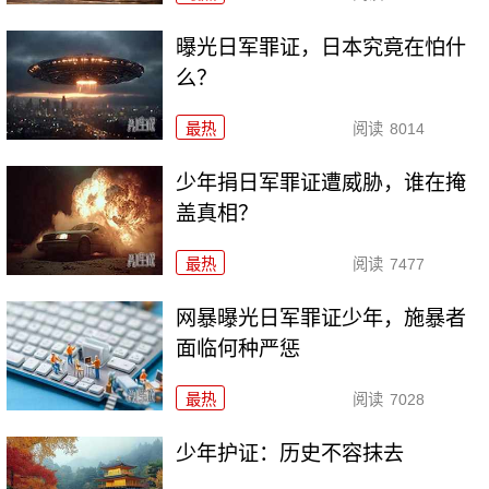
曝光日军罪证，日本究竟在怕什
么？
最热
阅读
8014
少年捐日军罪证遭威胁，谁在掩
盖真相？
最热
阅读
7477
网暴曝光日军罪证少年，施暴者
面临何种严惩
最热
阅读
7028
少年护证：历史不容抹去