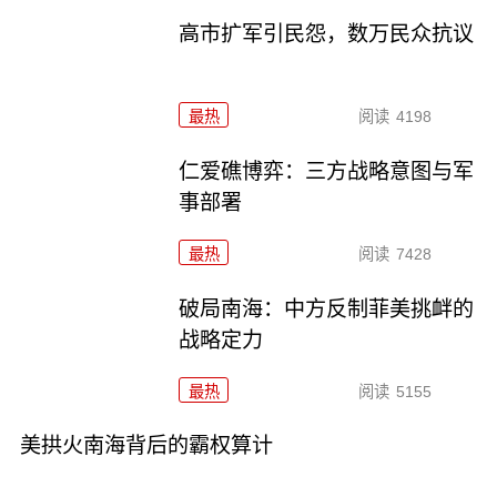
高市扩军引民怨，数万民众抗议
最热
阅读
4198
仁爱礁博弈：三方战略意图与军
事部署
最热
阅读
7428
破局南海：中方反制菲美挑衅的
战略定力
最热
阅读
5155
美拱火南海背后的霸权算计