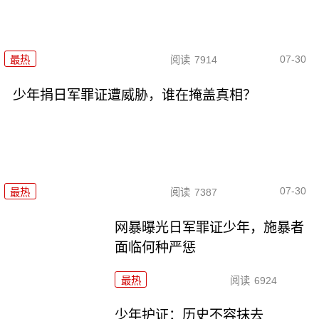
07-30
最热
阅读
7914
少年捐日军罪证遭威胁，谁在掩盖真相？
07-30
最热
阅读
7387
网暴曝光日军罪证少年，施暴者
面临何种严惩
最热
阅读
6924
少年护证：历史不容抹去