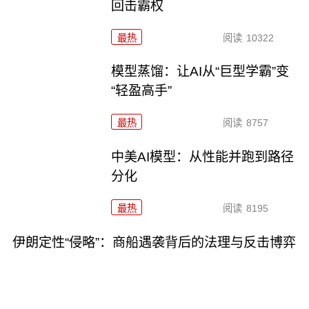
回击霸权
最热
阅读
10322
模型蒸馏：让AI从“巨型学霸”变
“轻盈高手”
最热
阅读
8757
中美AI模型：从性能并跑到路径
分化
最热
阅读
8195
伊朗定性“侵略”：商船遇袭背后的法理与反击博弈