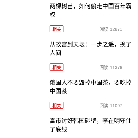
两棵树苗，如何偷走中国百年霸
权
相关
阅读
12871
从故宫到天坛：一步之遥，换了
人间
相关
阅读
11376
俄国人不要毁掉中国茶，要吃掉
中国茶
相关
阅读
11097
高市讨好韩国碰壁，李在明守住
了底线