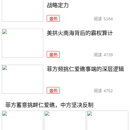
战略定力
最热
阅读
5184
美拱火南海背后的霸权算计
最热
阅读
4739
菲方频挑仁爱礁事端的深层逻辑
最热
阅读
4752
菲方蓄意挑衅仁爱礁，中方坚决反制