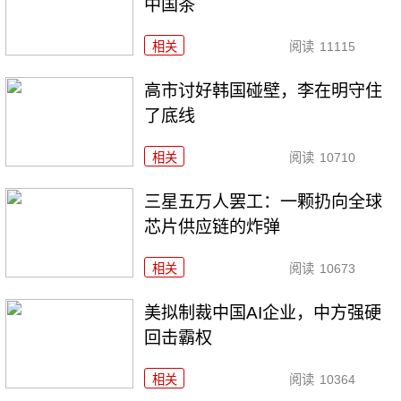
中国茶
相关
阅读
11115
高市讨好韩国碰壁，李在明守住
了底线
相关
阅读
10710
三星五万人罢工：一颗扔向全球
芯片供应链的炸弹
相关
阅读
10673
美拟制裁中国AI企业，中方强硬
回击霸权
相关
阅读
10364