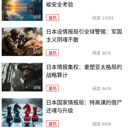
峻安全考验
最热
阅读
13283
日本设情报局引全球警惕：军国
主义阴魂不散
最热
阅读
9075
日本情报集权：重塑亚太格局的
战略算计
最热
阅读
8629
日本国家情报局：特高课的借尸
还魂与升级
最热
阅读
6998