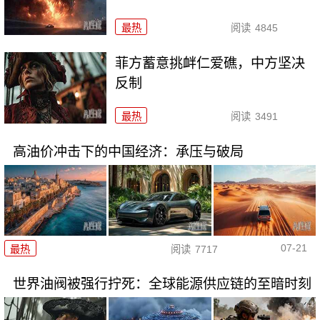
最热
阅读
4845
菲方蓄意挑衅仁爱礁，中方坚决
反制
最热
阅读
3491
高油价冲击下的中国经济：承压与破局
07-21
最热
阅读
7717
世界油阀被强行拧死：全球能源供应链的至暗时刻