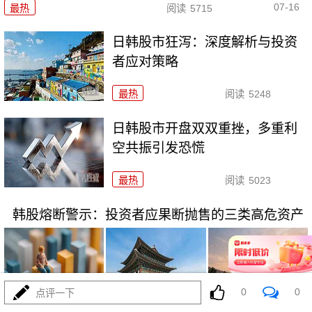
07-16
最热
阅读
5715
日韩股市狂泻：深度解析与投资
者应对策略
最热
阅读
5248
日韩股市开盘双双重挫，多重利
空共振引发恐慌
最热
阅读
5023
韩股熔断警示：投资者应果断抛售的三类高危资产
0
0
点评一下
07-16
最热
阅读
3766