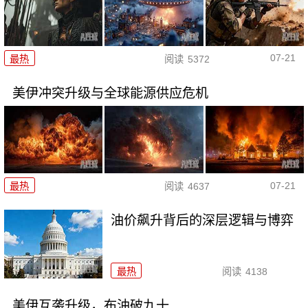
07-21
最热
阅读
5372
美伊冲突升级与全球能源供应危机
07-21
最热
阅读
4637
油价飙升背后的深层逻辑与博弈
最热
阅读
4138
美伊互袭升级，布油破九十