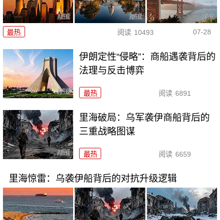
07-28
最热
阅读
10493
伊朗定性“侵略”：商船遇袭背后的
法理与反击博弈
最热
阅读
6891
里海破局：乌军袭伊商船背后的
三重战略图谋
最热
阅读
6659
里海惊雷：乌袭伊船背后的对抗升级逻辑