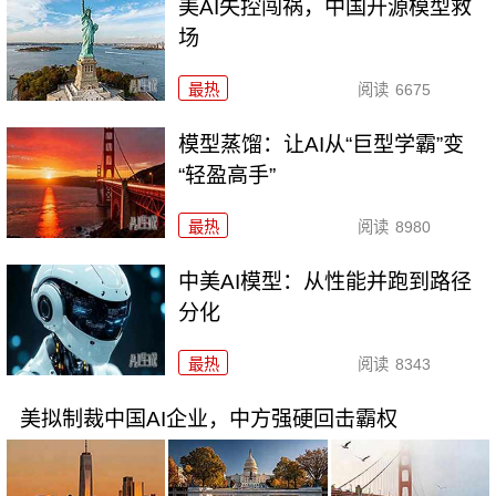
美AI失控闯祸，中国开源模型救
场
最热
阅读
6675
模型蒸馏：让AI从“巨型学霸”变
“轻盈高手”
最热
阅读
8980
中美AI模型：从性能并跑到路径
分化
最热
阅读
8343
美拟制裁中国AI企业，中方强硬回击霸权