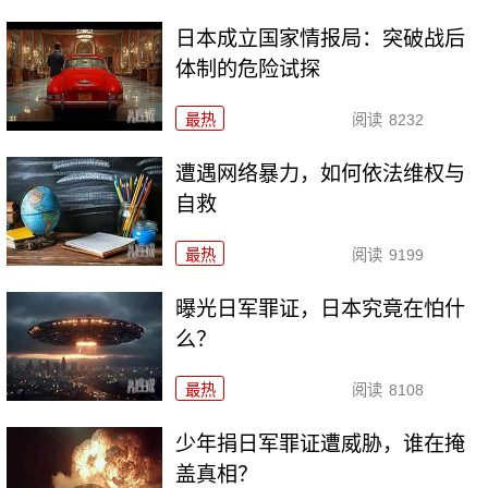
日本成立国家情报局：突破战后
体制的危险试探
最热
阅读
8232
遭遇网络暴力，如何依法维权与
自救
最热
阅读
9199
曝光日军罪证，日本究竟在怕什
么？
最热
阅读
8108
少年捐日军罪证遭威胁，谁在掩
盖真相？