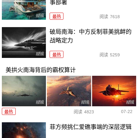
事部署
最热
阅读
7618
破局南海：中方反制菲美挑衅的
战略定力
最热
阅读
5259
美拱火南海背后的霸权算计
07-22
最热
阅读
4823
菲方频挑仁爱礁事端的深层逻辑