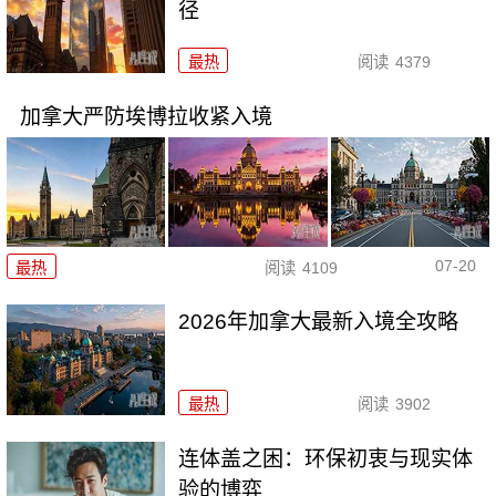
径
最热
阅读
4379
加拿大严防埃博拉收紧入境
07-20
最热
阅读
4109
2026年加拿大最新入境全攻略
最热
阅读
3902
连体盖之困：环保初衷与现实体
验的博弈