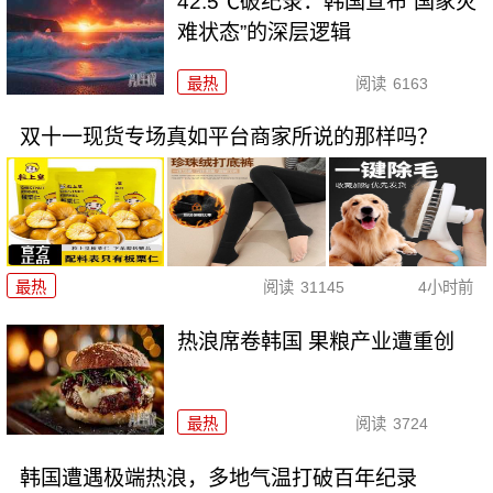
42.5℃破纪录：韩国宣布“国家灾
难状态”的深层逻辑
最热
阅读
6163
双十一现货专场真如平台商家所说的那样吗？
最热
阅读
31145
4小时前
热浪席卷韩国 果粮产业遭重创
最热
阅读
3724
韩国遭遇极端热浪，多地气温打破百年纪录