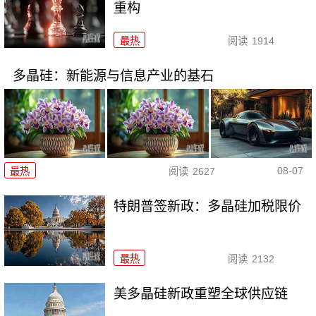
重构
最热
阅读
1914
多晶硅：新能源与信息产业的基石
08-07
最热
阅读
2627
特朗普签新政：多晶硅加税限价
最热
阅读
2132
美多晶硅新政重塑全球供应链