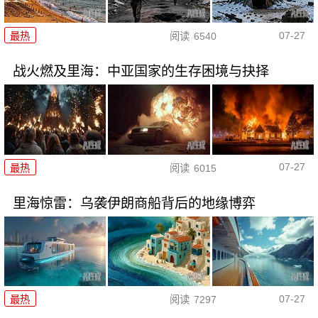
07-27
最热
阅读
6540
战火燃及里海：中亚国家的生存困境与抉择
07-27
最热
阅读
6015
里海惊雷：乌袭伊朗商船背后的地缘博弈
07-27
最热
阅读
7297