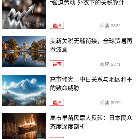
“强迫劳动”外衣下的关税算计
最热
阅读
6822
美新关税无缝衔接，全球贸易再
掀波澜
最热
阅读
5371
高市修宪：中日关系与地区和平
的致命威胁
最热
阅读
6039
高市早苗民意大反转：日本民众
态度深度剖析