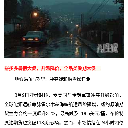
拼多多暑假大促，升温降价，全品类暑期大促 →
地缘溢价“速朽”：冲突缓和触发抛售潮
3月9日亚盘时段，受美国与伊朗军事冲突升级影响，
全球能源运输命脉霍尔木兹海峡航运风险骤增，纽约原油期
货主力合约一度飙升31%，最高触及119.5美元/桶，布伦特
原油期货也突破118美元/桶。然而，市场情绪在24小时内彻