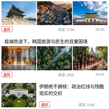
08-05
最热
阅读
3738
极端热浪下，韩国旅游与民生的双重困境
08-05
最热
阅读
2805
伊朗绝不拥核：政治红线与残酷
现实的交织
最热
阅读
4280