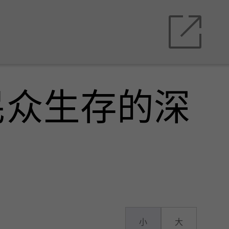
民众生存的深
小
大