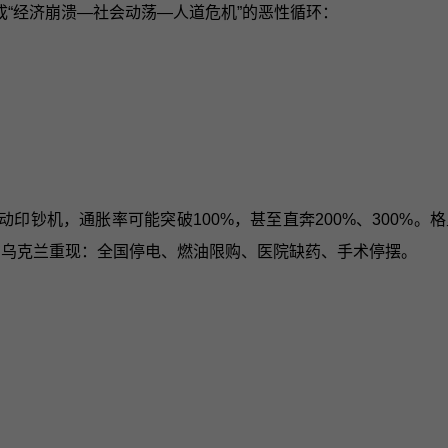
“经济崩溃—社会动荡—人道危机”的恶性循环：
动印钞机，通胀率可能突破100%，甚至直奔200%、300%
在乌克兰重现：全国停电、燃油限购、医院缺药、手术停摆。