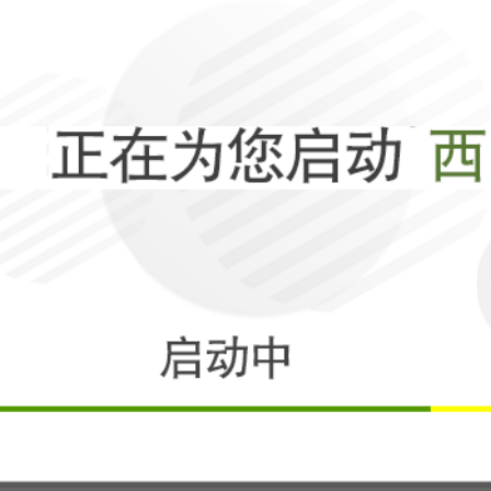
一针苏绣，胜过
相关
两棵树苗，如何