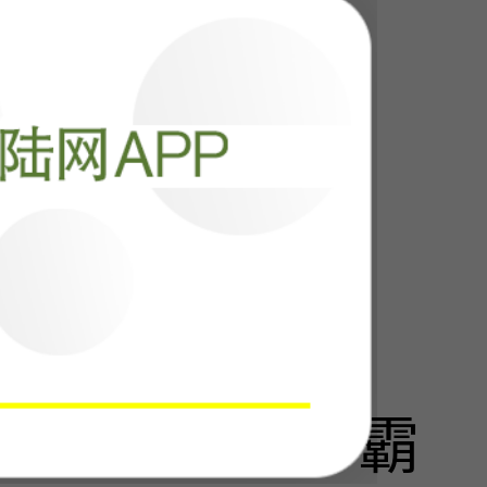
千言万语外交
阅读
14486
偷走中国百年霸