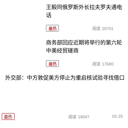
王毅同俄罗斯外长拉夫罗夫通电
话
最热
阅读
20701
商务部回应近期将举行的第六轮
中美经贸磋商
最热
阅读
17680
外交部：中方敦促美方停止为重启核试验寻找借口
02-25
最热
阅读
18047