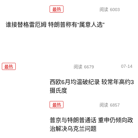
最热
阅读
6003
谁接替格雷厄姆 特朗普称有“属意人选”
07-14
最热
阅读
6679
西欧6月均温破纪录 较常年高约3
摄氏度
最热
阅读
6857
普京与特朗普通话 重申仍倾向政
治解决乌克兰问题