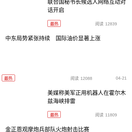
联合国秘书长候选人网络互动对
话开启
最热
阅读
12839
中东局势紧张持续 国际油价显著上涨
04-21
最热
阅读
12088
美媒称美军正用机器人在霍尔木
兹海峡排雷
最热
阅读
11809
金正恩观摩炮兵部队火炮射击比赛