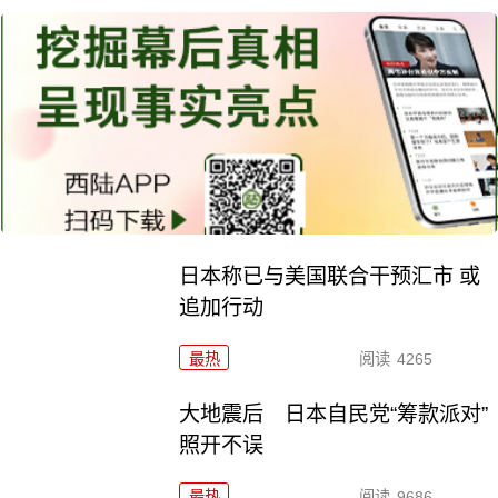
日本称已与美国联合干预汇市 或
追加行动
最热
阅读
4265
大地震后 日本自民党“筹款派对”
照开不误
最热
阅读
9686