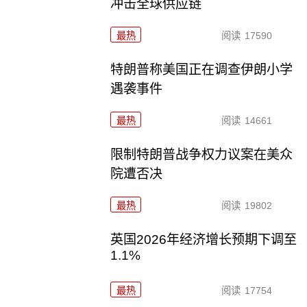
冲击全球供应链
最热
阅读
17590
特朗普称美国正在调查伊朗小学
遇袭事件
最热
阅读
14661
限制特朗普战争权力议案在美众
院遭否决
最热
阅读
19802
英国2026年经济增长预期下调至
1.1%
最热
阅读
17754