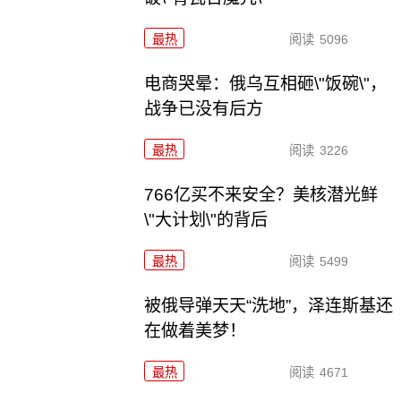
最热
阅读
5096
电商哭晕：俄乌互相砸\"饭碗\"，
战争已没有后方
最热
阅读
3226
766亿买不来安全？美核潜光鲜
\"大计划\"的背后
最热
阅读
5499
被俄导弹天天“洗地”，泽连斯基还
在做着美梦！
最热
阅读
4671