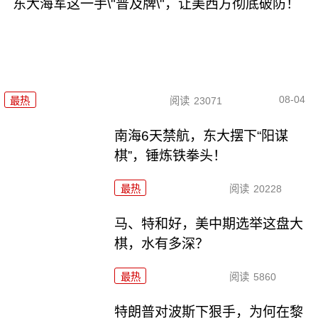
东大海军这一手\"普及牌\"，让美西方彻底破防！
08-04
最热
阅读
23071
南海6天禁航，东大摆下“阳谋
棋”，锤炼铁拳头！
最热
阅读
20228
马、特和好，美中期选举这盘大
棋，水有多深？
最热
阅读
5860
特朗普对波斯下狠手，为何在黎