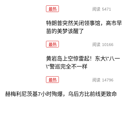
最热
阅读
5471
特朗普突然关闭领事馆，高市早
苗的美梦该醒了
最热
阅读
10166
黄岩岛上空惊雷起！东大\"八一
\"警巡完全不一样
最热
阅读
14796
赫梅利尼茨基7小时殉爆，乌后方比前线更致命