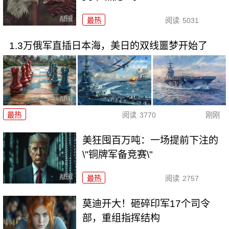
最热
阅读
5031
1.3万俄军直插日本海，美日的双线噩梦开始了
最热
阅读
3770
刚刚
美狂囤百万吨：一场提前下注的
\"铜牌军备竞赛\"
最热
阅读
2757
莫迪开大！砸碎印军17个司令
部，重组指挥结构