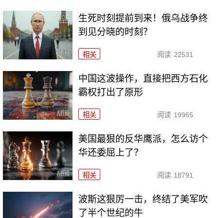
生死时刻提前到来！俄乌战争终
到见分晓的时刻？
相关
阅读
22531
中国这波操作，直接把西方石化
霸权打出了原形
相关
阅读
19965
美国最狠的反华鹰派，怎么访个
华还委屈上了？
相关
阅读
18791
波斯这狠厉一击，终结了美军吹
了半个世纪的牛