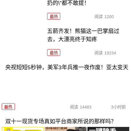
扔的\"都不敢提！
最热
阅读
1200
五箭齐发！熊猫这一巴掌扇过
去，大漂亮终于知疼
最热
阅读
19234
央视短短5秒钟，美军3年兵推一夜作废！亚太变天
最热
阅读
14483
3小时前
双十一现货专场真如平台商家所说的那样吗？