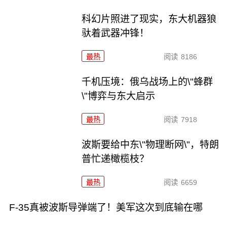
科幻片照进了现实，东大机器狼
驮着武器冲锋！
最热
阅读
8186
千机压境：俄乌战场上的\"蜂群
\"博弈与东大启示
最热
阅读
7918
波斯要给中东\"物理断网\"，特朗
普忙递橄榄枝？
最热
阅读
6659
F-35真被波斯导弹端了！美军这次到底输在哪