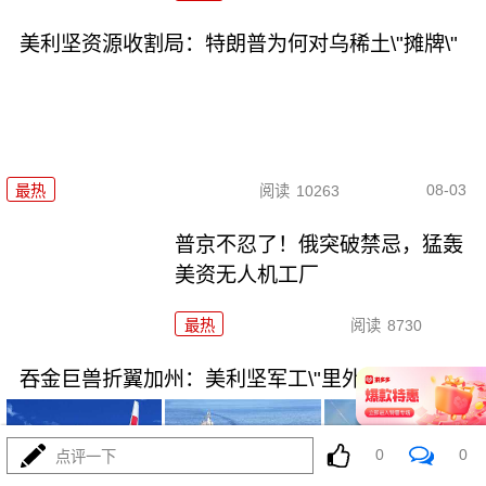
美利坚资源收割局：特朗普为何对乌稀土\"摊牌\"
08-03
最热
阅读
10263
普京不忍了！俄突破禁忌，猛轰
美资无人机工厂
最热
阅读
8730
吞金巨兽折翼加州：美利坚军工\"里外掏空\"困局
0
0
点评一下