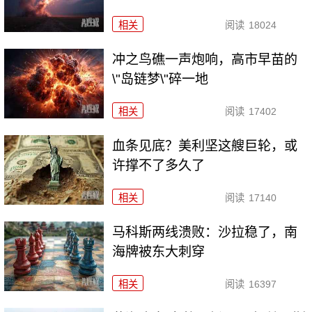
相关
阅读
18024
冲之鸟礁一声炮响，高市早苗的
\"岛链梦\"碎一地
相关
阅读
17402
血条见底？美利坚这艘巨轮，或
许撑不了多久了
相关
阅读
17140
马科斯两线溃败：沙拉稳了，南
海牌被东大刺穿
相关
阅读
16397