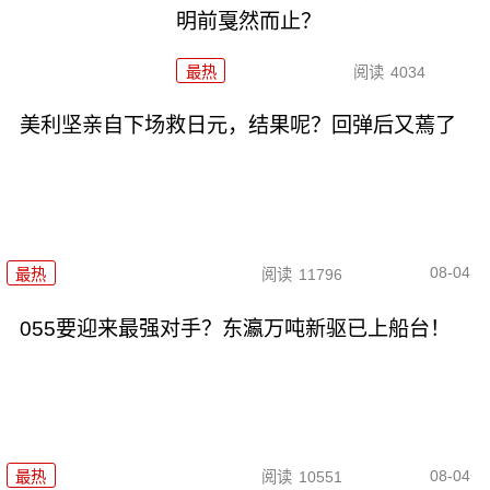
明前戛然而止？
最热
阅读
4034
美利坚亲自下场救日元，结果呢？回弹后又蔫了
08-04
最热
阅读
11796
055要迎来最强对手？东瀛万吨新驱已上船台！
08-04
最热
阅读
10551