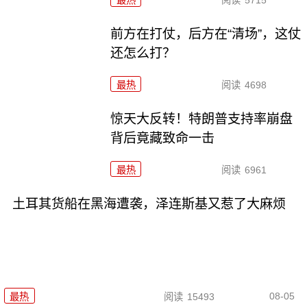
最热
阅读
5715
前方在打仗，后方在“清场”，这仗
还怎么打？
最热
阅读
4698
惊天大反转！特朗普支持率崩盘
背后竟藏致命一击
最热
阅读
6961
土耳其货船在黑海遭袭，泽连斯基又惹了大麻烦
08-05
最热
阅读
15493