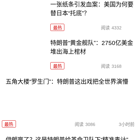
一张纸条引发血案：美国为何要
替日本“托底”？
最热
阅读
4332
特朗普“黄金舰队”：2750亿美金
堆出海上棺材
最热
阅读
3168
五角大楼“罗生门”：特朗普这出戏把全世界演懵
最热
阅读
3086
3小时前
伊朗赢了？这是特朗普给革命卫队下“精准毒计”