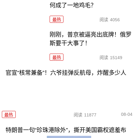
何成了一地鸡毛？
最热
阅读
4056
刚刚，普京被逼亮出底牌！俄罗
斯要干大事了！
最热
阅读
15149
官宣“核常兼备”！六爷挂弹反航母，炸醒多少人
08-04
最热
阅读
11877
特朗普一句“珍珠港除外”，撕开美国霸权遮羞布