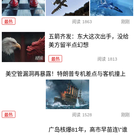
最热
阅读
1863
刚刚
五箭齐发：东大这次出手，没给
美方留半点幻想
最热
阅读
1813
美空管漏洞再暴露！特朗普专机差点与客机撞上
最热
阅读
1528
刚刚
广岛核爆81年，高市早苗连\"谁