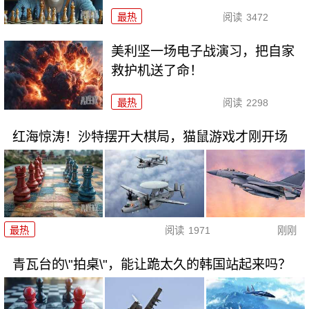
最热
阅读
3472
美利坚一场电子战演习，把自家
救护机送了命！
最热
阅读
2298
红海惊涛！沙特摆开大棋局，猫鼠游戏才刚开场
最热
阅读
1971
刚刚
青瓦台的\"拍桌\"，能让跪太久的韩国站起来吗？