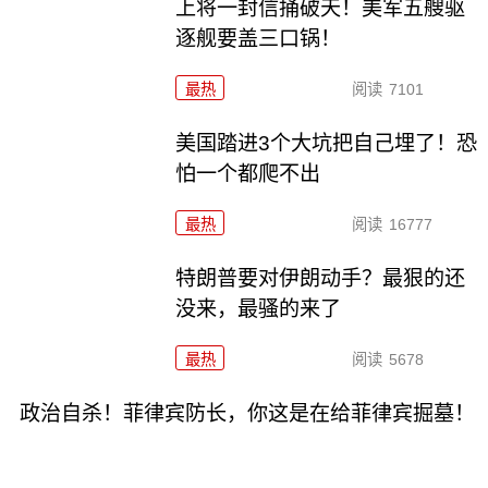
上将一封信捅破天！美军五艘驱
逐舰要盖三口锅！
最热
阅读
7101
美国踏进3个大坑把自己埋了！恐
怕一个都爬不出
最热
阅读
16777
特朗普要对伊朗动手？最狠的还
没来，最骚的来了
最热
阅读
5678
政治自杀！菲律宾防长，你这是在给菲律宾掘墓！