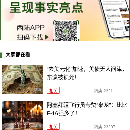
大家都在看
“去美元化”加速，美债无人问津，
东瀛被锁死！
相关
阅读
23211
阿塞拜疆飞行员夸赞“枭龙”：比比
F-16强多了！
相关
阅读
23207