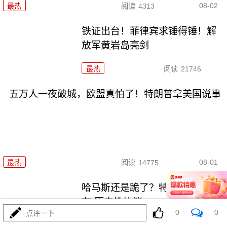
08-02
最热
阅读
4313
铁证出台！菲律宾求锤得锤！解
放军黄岩岛亮剑
最热
阅读
21746
五万人一夜破城，欧盟真怕了！特朗普拿美国说事
08-01
最热
阅读
14775
哈马斯还是跪了？特朗普高调宣
布“历史性协议”
0
0
点评一下
最热
阅读
10235