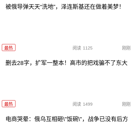
被俄导弹天天“洗地”，泽连斯基还在做着美梦！
最热
阅读
1125
刚刚
删去28字，扩军一整本！高市的把戏骗不了东大
最热
阅读
1499
刚刚
电商哭晕：俄乌互相砸\"饭碗\"，战争已没有后方