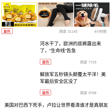
最热
阅读
31145
4小时前
河水干了，欧洲的底裤露出来
了，“生命线”告急
最热
阅读
7729
解放军五秒镜头颠覆太平洋！美
军最后安全区没了
最热
阅读
9708
美国对巴西下死手，卢拉让世界看清谁才是真朋友