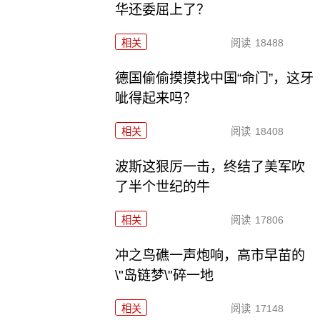
华还委屈上了？
相关
阅读
18488
德国偷偷摸摸找中国“命门”，这牙
呲得起来吗？
相关
阅读
18408
波斯这狠厉一击，终结了美军吹
了半个世纪的牛
相关
阅读
17806
冲之鸟礁一声炮响，高市早苗的
\"岛链梦\"碎一地
相关
阅读
17148