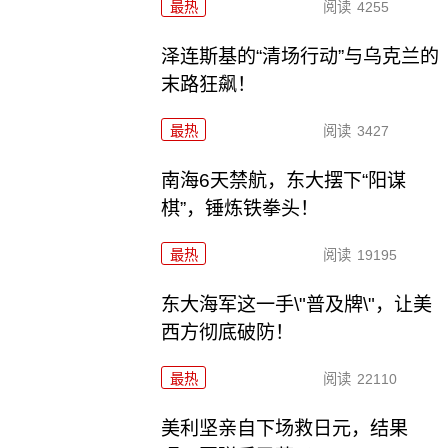
最热
阅读
4255
泽连斯基的“清场行动”与乌克兰的
末路狂飙！
最热
阅读
3427
南海6天禁航，东大摆下“阳谋
棋”，锤炼铁拳头！
最热
阅读
19195
东大海军这一手\"普及牌\"，让美
西方彻底破防！
最热
阅读
22110
美利坚亲自下场救日元，结果