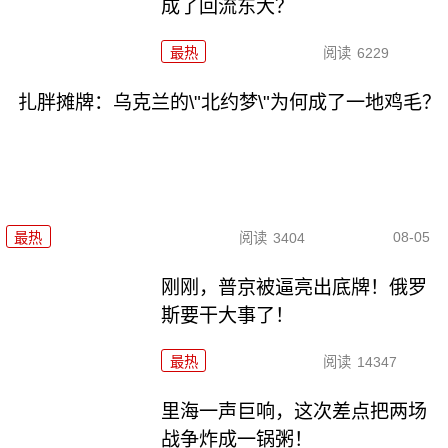
成了回流东大？
最热
阅读
6229
扎胖摊牌：乌克兰的\"北约梦\"为何成了一地鸡毛？
08-05
最热
阅读
3404
刚刚，普京被逼亮出底牌！俄罗
斯要干大事了！
最热
阅读
14347
里海一声巨响，这次差点把两场
战争炸成一锅粥！