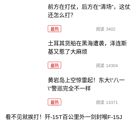
前方在打仗，后方在“清场”，这仗
还怎么打？
最热
阅读
3402
土耳其货船在黑海遭袭，泽连斯
基又惹了大麻烦
最热
阅读
14304
黄岩岛上空惊雷起！东大\"八一
\"警巡完全不一样
最热
阅读
13371
看不见就挨打！歼-15T百公里外一剑封喉F-15J