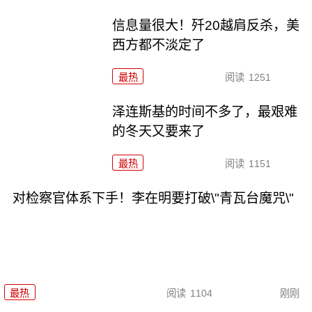
信息量很大！歼20越肩反杀，美
西方都不淡定了
最热
阅读
1251
泽连斯基的时间不多了，最艰难
的冬天又要来了
最热
阅读
1151
对检察官体系下手！李在明要打破\"青瓦台魔咒\"
最热
阅读
1104
刚刚