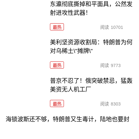
东瀛彻底撕掉和平面具，公然发
射进攻性武器！
最热
阅读
10701
美利坚资源收割局：特朗普为何
对乌稀土\"摊牌\"
最热
阅读
9773
普京不忍了！俄突破禁忌，猛轰
美资无人机工厂
最热
阅读
8303
海锁波斯还不够，特朗普又生毒计，陆地也要封