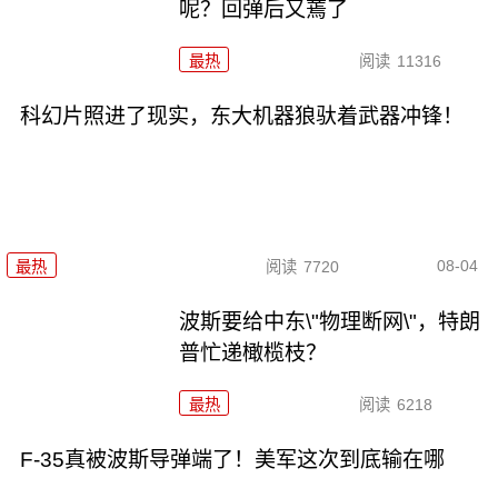
呢？回弹后又蔫了
最热
阅读
11316
科幻片照进了现实，东大机器狼驮着武器冲锋！
08-04
最热
阅读
7720
波斯要给中东\"物理断网\"，特朗
普忙递橄榄枝？
最热
阅读
6218
F-35真被波斯导弹端了！美军这次到底输在哪