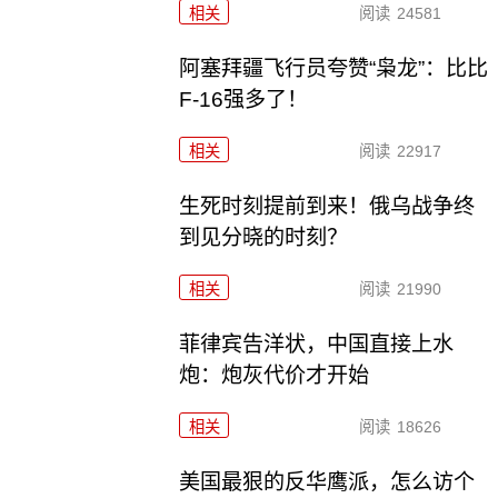
相关
阅读
24581
阿塞拜疆飞行员夸赞“枭龙”：比比
F-16强多了！
相关
阅读
22917
生死时刻提前到来！俄乌战争终
到见分晓的时刻？
相关
阅读
21990
菲律宾告洋状，中国直接上水
炮：炮灰代价才开始
相关
阅读
18626
美国最狠的反华鹰派，怎么访个