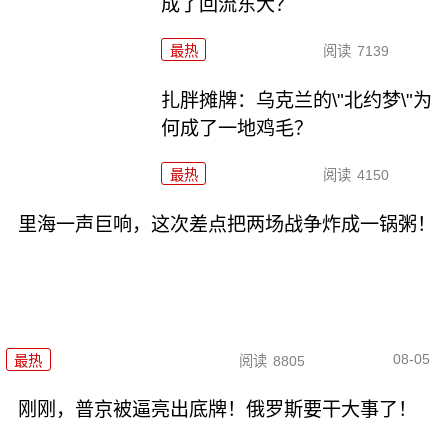
成了回流东大？
最热
阅读
7139
扎胖摊牌：乌克兰的\"北约梦\"为
何成了一地鸡毛？
最热
阅读
4150
里海一声巨响，这次差点把两场战争炸成一锅粥！
08-05
最热
阅读
8805
刚刚，普京被逼亮出底牌！俄罗斯要干大事了！