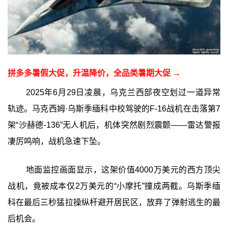
拼多多暑假大促，升温降价，全品类暑期大促 →
2025年6月29日凌晨，乌克兰西部夜空划过一道异常
轨迹。马克西姆·乌斯季缅科中校驾驶的F-16战机在击落第7
架“沙赫德-136”无人机后，机体突然剧烈震颤——雷达警报
凄厉鸣响，战机急速下坠。
地面监控画面显示，这架价值4000万美元的西方顶尖
战机，竟被成本仅2万美元的“小摩托”撞成两截。乌斯季缅
科在最后三秒猛拉操纵杆避开居民区，放弃了弹射逃生的最
后机会。