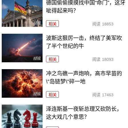
德国偷偷摸摸找中国“命门”，这牙
呲得起来吗？
相关
阅读
18853
波斯这狠厉一击，终结了美军吹
了半个世纪的牛
相关
阅读
18093
冲之鸟礁一声炮响，高市早苗的
\"岛链梦\"碎一地
相关
阅读
17463
泽连斯基一夜斩总理又砍防长，
这大戏几个意思？