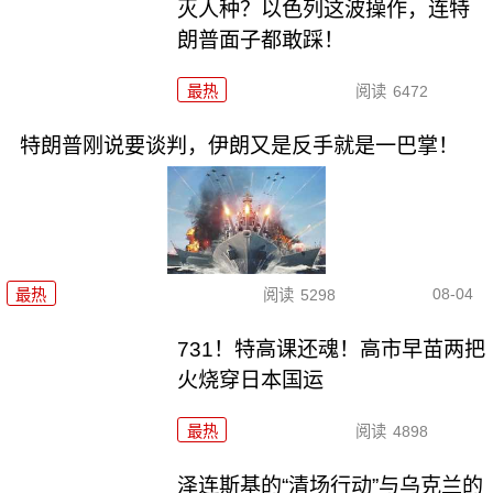
灭人种？以色列这波操作，连特
朗普面子都敢踩！
最热
阅读
6472
特朗普刚说要谈判，伊朗又是反手就是一巴掌！
08-04
最热
阅读
5298
731！特高课还魂！高市早苗两把
火烧穿日本国运
最热
阅读
4898
泽连斯基的“清场行动”与乌克兰的