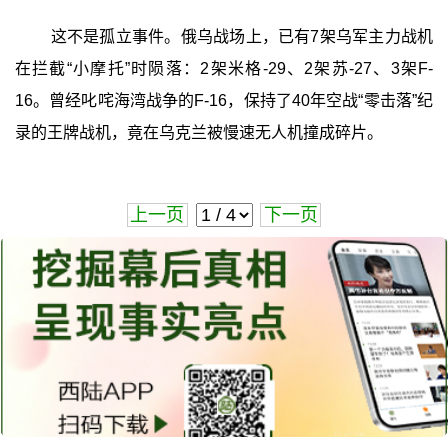
这不是孤立事件。俄乌战场上，已有7架乌军主力战机
在拦截“小摩托”时陨落：2架米格-29、2架苏-27、3架F-
16。曾经叱咤海湾战争的F-16，保持了40年空战“零击落”纪
录的王牌战机，竟在乌克兰被慢速无人机撞成碎片。
上一页
下一页