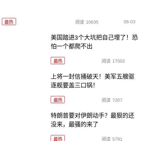
08-03
最热
阅读
10635
美国踏进3个大坑把自己埋了！恐
怕一个都爬不出
最热
阅读
17002
上将一封信捅破天！美军五艘驱
逐舰要盖三口锅！
最热
阅读
7207
特朗普要对伊朗动手？最狠的还
没来，最骚的来了
最热
阅读
5791