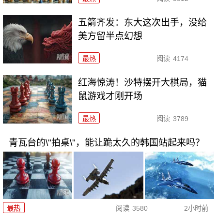
五箭齐发：东大这次出手，没给
美方留半点幻想
最热
阅读
4174
红海惊涛！沙特摆开大棋局，猫
鼠游戏才刚开场
最热
阅读
3789
青瓦台的\"拍桌\"，能让跪太久的韩国站起来吗？
最热
阅读
3580
2小时前