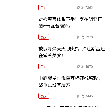
最热
阅读
7362
对检察官体系下手！李在明要打
破\"青瓦台魔咒\"
最热
阅读
5373
被俄导弹天天“洗地”，泽连斯基还
在做着美梦！
最热
阅读
4970
电商哭晕：俄乌互相砸\"饭碗\"，
战争已没有后方
最热
阅读
3445