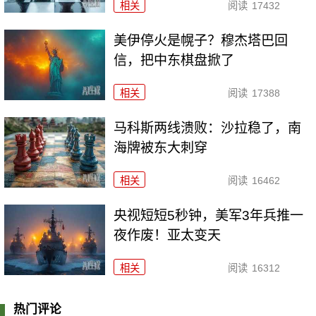
相关
阅读
17432
美伊停火是幌子？穆杰塔巴回
信，把中东棋盘掀了
相关
阅读
17388
马科斯两线溃败：沙拉稳了，南
海牌被东大刺穿
相关
阅读
16462
央视短短5秒钟，美军3年兵推一
夜作废！亚太变天
相关
阅读
16312
热门评论