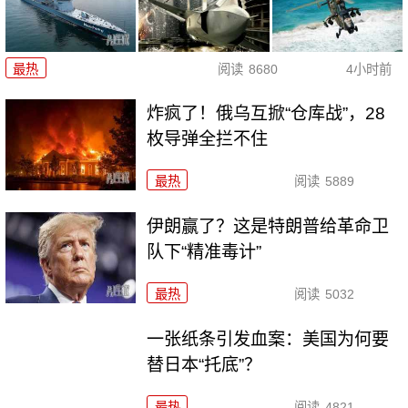
最热
阅读
8680
4小时前
炸疯了！俄乌互掀“仓库战”，28
枚导弹全拦不住
最热
阅读
5889
伊朗赢了？这是特朗普给革命卫
队下“精准毒计”
最热
阅读
5032
一张纸条引发血案：美国为何要
替日本“托底”？
最热
阅读
4821