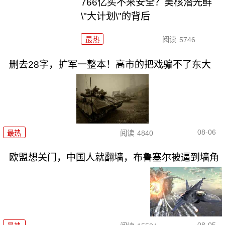
766亿买不来安全？美核潜光鲜
\"大计划\"的背后
最热
阅读
5746
删去28字，扩军一整本！高市的把戏骗不了东大
08-06
最热
阅读
4840
欧盟想关门，中国人就翻墙，布鲁塞尔被逼到墙角