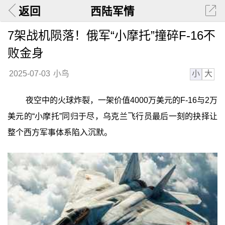
返回
西陆军情
7架战机陨落！俄军“小摩托”撞碎F-16不
败金身
小
大
2025-07-03
小鸟
夜空中的火球炸裂，一架价值4000万美元的F-16与2万
美元的“小摩托”同归于尽，乌克兰飞行员最后一刻的抉择让
整个西方军事体系陷入沉默。