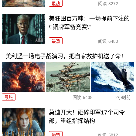
最热
阅读
8272
美狂囤百万吨：一场提前下注的
\"铜牌军备竞赛\"
最热
阅读
6480
美利坚一场电子战演习，把自家救护机送了命！
最热
阅读
5438
2小时前
莫迪开大！砸碎印军17个司令
部，重组指挥结构
最热
阅读
5812