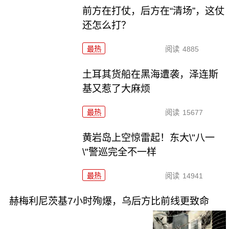
前方在打仗，后方在“清场”，这仗
还怎么打？
最热
阅读
4885
土耳其货船在黑海遭袭，泽连斯
基又惹了大麻烦
最热
阅读
15677
黄岩岛上空惊雷起！东大\"八一
\"警巡完全不一样
最热
阅读
14941
赫梅利尼茨基7小时殉爆，乌后方比前线更致命