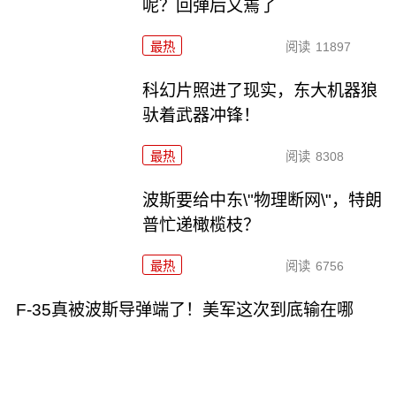
呢？回弹后又蔫了
最热
阅读
11897
科幻片照进了现实，东大机器狼
驮着武器冲锋！
最热
阅读
8308
波斯要给中东\"物理断网\"，特朗
普忙递橄榄枝？
最热
阅读
6756
F-35真被波斯导弹端了！美军这次到底输在哪