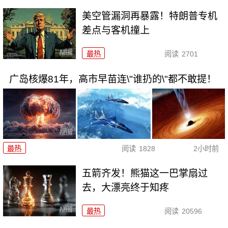
美空管漏洞再暴露！特朗普专机
差点与客机撞上
最热
阅读
2701
广岛核爆81年，高市早苗连\"谁扔的\"都不敢提！
最热
阅读
1828
2小时前
五箭齐发！熊猫这一巴掌扇过
去，大漂亮终于知疼
最热
阅读
20596