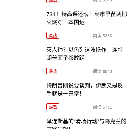
最热
阅读
9340
731！特高课还魂！高市早苗两把
火烧穿日本国运
最热
阅读
5383
灭人种？以色列这波操作，连特
朗普面子都敢踩！
最热
阅读
6940
特朗普刚说要谈判，伊朗又是反
手就是一巴掌！
最热
阅读
5791
泽连斯基的“清场行动”与乌克兰的