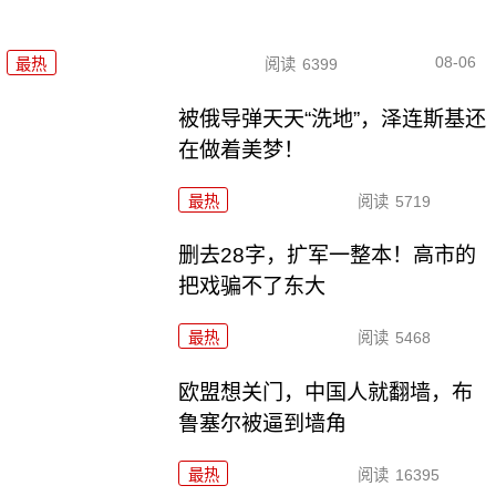
08-06
最热
阅读
6399
被俄导弹天天“洗地”，泽连斯基还
在做着美梦！
最热
阅读
5719
删去28字，扩军一整本！高市的
把戏骗不了东大
最热
阅读
5468
欧盟想关门，中国人就翻墙，布
鲁塞尔被逼到墙角
最热
阅读
16395