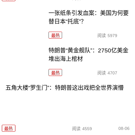
一张纸条引发血案：美国为何要
替日本“托底”？
最热
阅读
5979
特朗普“黄金舰队”：2750亿美金
堆出海上棺材
最热
阅读
4707
五角大楼“罗生门”：特朗普这出戏把全世界演懵
08-06
最热
阅读
4559