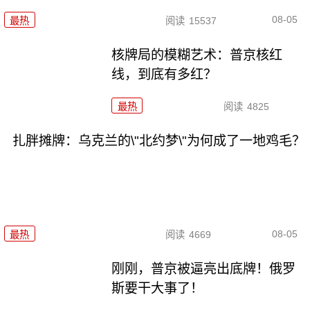
08-05
最热
阅读
15537
核牌局的模糊艺术：普京核红
线，到底有多红？
最热
阅读
4825
扎胖摊牌：乌克兰的\"北约梦\"为何成了一地鸡毛？
08-05
最热
阅读
4669
刚刚，普京被逼亮出底牌！俄罗
斯要干大事了！