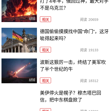
打了4年半，俄回过神，最大对手
不是乌克兰？
相关
阅读
20659
德国偷偷摸摸找中国“命门”，这牙
呲得起来吗？
相关
阅读
19133
波斯这狠厉一击，终结了美军吹
了半个世纪的牛
相关
阅读
18312
美伊停火是幌子？穆杰塔巴回
信，把中东棋盘掀了