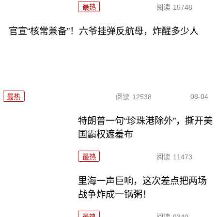
最热
阅读
15748
官宣“核常兼备”！六爷挂弹反航母，炸醒多少人
08-04
最热
阅读
12538
特朗普一句“珍珠港除外”，撕开美
国霸权遮羞布
最热
阅读
11473
里海一声巨响，这次差点把两场
战争炸成一锅粥！