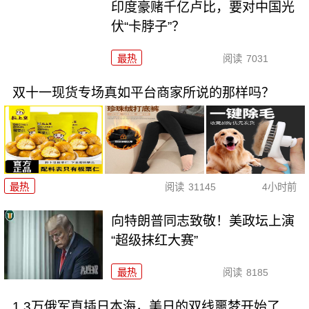
印度豪赌千亿卢比，要对中国光
伏“卡脖子”？
最热
阅读
7031
双十一现货专场真如平台商家所说的那样吗？
最热
阅读
31145
4小时前
向特朗普同志致敬！美政坛上演
“超级抹红大赛”
最热
阅读
8185
1.3万俄军直插日本海，美日的双线噩梦开始了