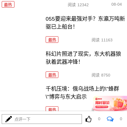
08-04
最热
阅读
12342
055要迎来最强对手？东瀛万吨新
驱已上船台！
最热
阅读
11163
科幻片照进了现实，东大机器狼
驮着武器冲锋！
最热
阅读
8750
千机压境：俄乌战场上的\"蜂群
\"博弈与东大启示
最热
阅读
8530
0
0
点评一下
波斯要给中东\"物理断网\"，特朗