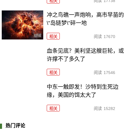
相关
阅读
17738
冲之鸟礁一声炮响，高市早苗的
\"岛链梦\"碎一地
相关
阅读
17670
血条见底？美利坚这艘巨轮，或
许撑不了多久了
相关
阅读
17546
中东一触即发！沙特到生死边
缘，美国的饵太大了
相关
阅读
15282
热门评论