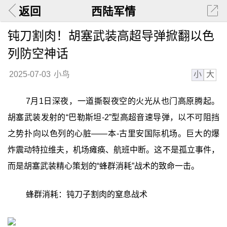
返回
西陆军情
钝刀割肉！胡塞武装高超导弹掀翻以色
列防空神话
小
大
2025-07-03
小鸟
7月1日深夜，一道撕裂夜空的火光从也门高原腾起。
胡塞武装发射的“巴勒斯坦-2”型高超音速导弹，以不可阻挡
之势扑向以色列的心脏——本-古里安国际机场。巨大的爆
炸震动特拉维夫，机场瘫痪、航班中断。这不是孤立事件，
而是胡塞武装精心策划的“蜂群消耗”战术的致命一击。
蜂群消耗：钝刀子割肉的窒息战术