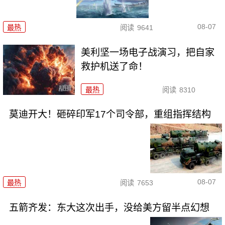
08-07
最热
阅读
9641
美利坚一场电子战演习，把自家
救护机送了命！
最热
阅读
8310
莫迪开大！砸碎印军17个司令部，重组指挥结构
08-07
最热
阅读
7653
五箭齐发：东大这次出手，没给美方留半点幻想