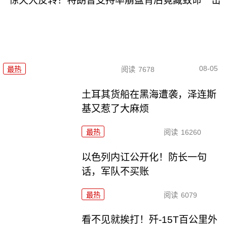
惊天大反转！特朗普支持率崩盘背后竟藏致命一击
08-05
最热
阅读
7678
土耳其货船在黑海遭袭，泽连斯
基又惹了大麻烦
最热
阅读
16260
以色列内讧公开化！防长一句
话，军队不买账
最热
阅读
6079
看不见就挨打！歼-15T百公里外