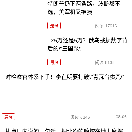
特朗普扔下两条路，波斯都不
选，美军机又被揍
最热
阅读
17616
125万还是5万？俄乌战损数字背
后的\"三国杀\"
最热
阅读
8138
对检察官体系下手！李在明要打破\"青瓦台魔咒\"
08-06
最热
阅读
6246
扎卢日内说的一句话，把北约的脸按在地上摩擦