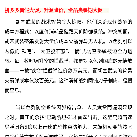
拼多多暑假大促，升温降价，全品类暑期大促 →
胡塞武装的战术智慧令人惊叹。他们深谙现代战争的
成本方程式：以廉价消耗品摧毁天价防御系统。冲突初期，
胡塞武装密集发射大量低成本火箭弹与无人机。以色列引以
为傲的“铁穹”、“大卫投石索”、“箭”式防空系统被迫全力运
转。每一枚呼啸升空的拦截弹，都是对以色列国库的无情放
血——一枚“铁穹”拦截弹造价数万美元，而胡塞武装的简易
火箭弹成本仅数百美元。这种消耗战如同钝刀子割肉，缓慢
而窒息。
当以色列防空系统因弹药告急、人员疲惫而漏洞显现
之时，真正的杀招“巴勒斯坦-2”才雷霆出击。这型高超音速
导弹具备5倍以上音速的恐怖突防能力，末端机动变轨技术
更令传统拦截手段形同虚设。它轻易撕开了以色列耗资数百