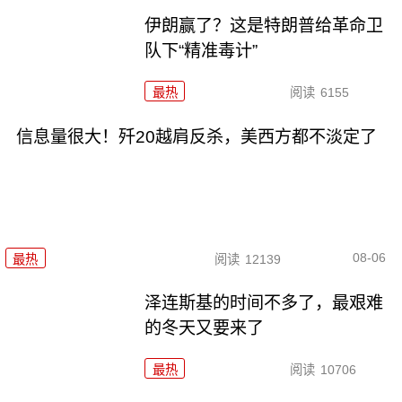
伊朗赢了？这是特朗普给革命卫
队下“精准毒计”
最热
阅读
6155
信息量很大！歼20越肩反杀，美西方都不淡定了
08-06
最热
阅读
12139
泽连斯基的时间不多了，最艰难
的冬天又要来了
最热
阅读
10706