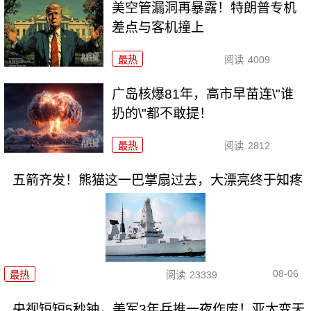
美空管漏洞再暴露！特朗普专机
差点与客机撞上
最热
阅读
4009
广岛核爆81年，高市早苗连\"谁
扔的\"都不敢提！
最热
阅读
2812
五箭齐发！熊猫这一巴掌扇过去，大漂亮终于知疼
08-06
最热
阅读
23339
央视短短5秒钟，美军3年兵推一夜作废！亚太变天