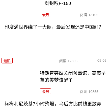
一剑封喉F-15J
最热
阅读
13106
印度满世界绕了一大圈，最后发现还是中国好？
08-05
最热
阅读
12805
特朗普突然关闭领事馆，高市早
苗的美梦该醒了
最热
阅读
10855
赫梅利尼茨基7小时殉爆，乌后方比前线更致命