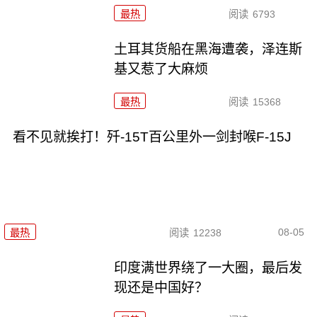
最热
阅读
6793
土耳其货船在黑海遭袭，泽连斯
基又惹了大麻烦
最热
阅读
15368
看不见就挨打！歼-15T百公里外一剑封喉F-15J
08-05
最热
阅读
12238
印度满世界绕了一大圈，最后发
现还是中国好？