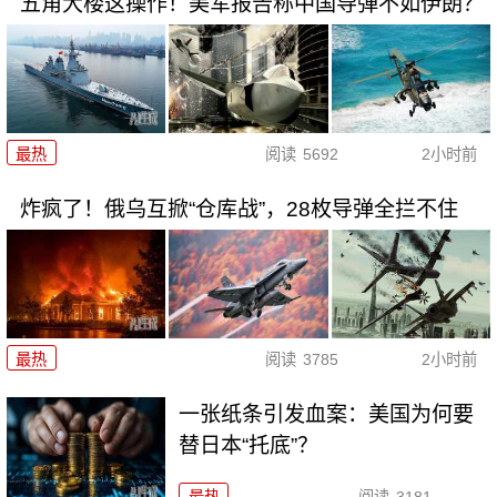
五角大楼这操作！美军报告称中国导弹不如伊朗？
最热
阅读
5692
2小时前
炸疯了！俄乌互掀“仓库战”，28枚导弹全拦不住
最热
阅读
3785
2小时前
一张纸条引发血案：美国为何要
替日本“托底”？