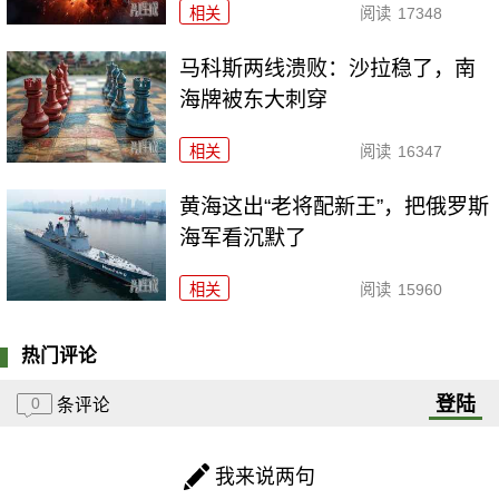
相关
阅读
17348
马科斯两线溃败：沙拉稳了，南
海牌被东大刺穿
相关
阅读
16347
黄海这出“老将配新王”，把俄罗斯
海军看沉默了
相关
阅读
15960
热门评论
登陆
0
条评论
我来说两句