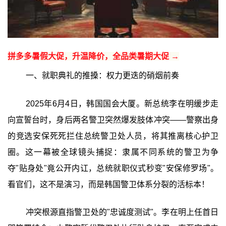
拼多多暑假大促，升温降价，全品类暑期大促 →
一、就职典礼的推搡：权力更迭的硝烟前奏
2025年6月4日，韩国国会大厦。新总统李在明缓步走
向宣誓台时，身后两名警卫突然爆发肢体冲突——警察出身
的竞选安保死死拦住总统警卫处人员，将其推离核心护卫
圈。这一幕被全球镜头捕捉：隶属不同系统的警卫为争
夺"贴身处"竟公开内讧，总统就职仪式秒变"安保修罗场"。
看官们，这不是演习，而是韩国警卫体系分裂的活标本！
冲突根源直指警卫处的"忠诚度测试"。李在明上任首日