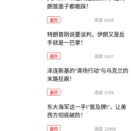
朗普面子都敢踩！
最热
阅读
6258
特朗普刚说要谈判，伊朗又是反
手就是一巴掌！
最热
阅读
5107
泽连斯基的“清场行动”与乌克兰的
末路狂飙！
最热
阅读
3759
东大海军这一手\"普及牌\"，让美
西方彻底破防！
最热
阅读
22906