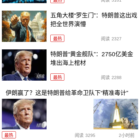
最热
阅读
3181
五角大楼“罗生门”：特朗普这出戏
把全世界演懵
最热
阅读
2327
特朗普“黄金舰队”：2750亿美金
堆出海上棺材
最热
阅读
2288
伊朗赢了？这是特朗普给革命卫队下“精准毒计”
最热
阅读
3295
2小时前