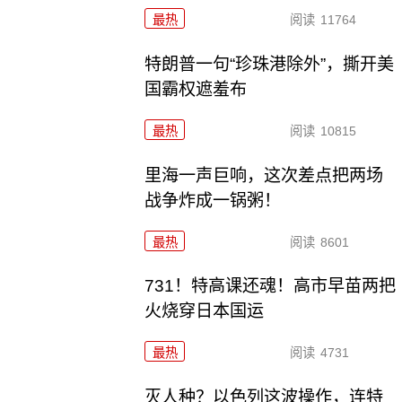
最热
阅读
11764
特朗普一句“珍珠港除外”，撕开美
国霸权遮羞布
最热
阅读
10815
里海一声巨响，这次差点把两场
战争炸成一锅粥！
最热
阅读
8601
731！特高课还魂！高市早苗两把
火烧穿日本国运
最热
阅读
4731
灭人种？以色列这波操作，连特