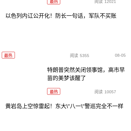
最热
阅读
12021
以色列内讧公开化！防长一句话，军队不买账
08-05
最热
阅读
5355
特朗普突然关闭领事馆，高市早
苗的美梦该醒了
最热
阅读
10057
黄岩岛上空惊雷起！东大\"八一\"警巡完全不一样