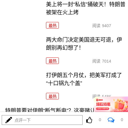
美上将一封“私信”捅破天！特朗普
被架在火上烤
最热
阅读
9407
两大命门决定美国退无可退，伊
朗别再幻想了！
最热
阅读
7014
打伊朗五个月仗，把美军打成了
“十口锅九个盖”
最热
阅读
5486
特朗普要对伊朗“断气断电”？这豪赌让全球买单
0
0
点评一下