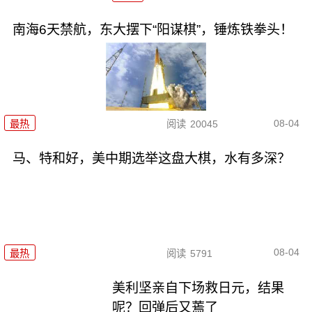
南海6天禁航，东大摆下“阳谋棋”，锤炼铁拳头！
08-04
最热
阅读
20045
马、特和好，美中期选举这盘大棋，水有多深？
08-04
最热
阅读
5791
美利坚亲自下场救日元，结果
呢？回弹后又蔫了