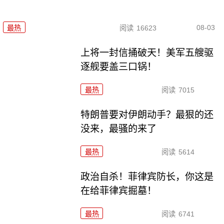
08-03
最热
阅读
16623
上将一封信捅破天！美军五艘驱
逐舰要盖三口锅！
最热
阅读
7015
特朗普要对伊朗动手？最狠的还
没来，最骚的来了
最热
阅读
5614
政治自杀！菲律宾防长，你这是
在给菲律宾掘墓！
最热
阅读
6741