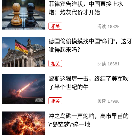
菲律宾告洋状，中国直接上水
炮：炮灰代价才开始
相关
阅读
18825
德国偷偷摸摸找中国“命门”，这牙
呲得起来吗？
相关
阅读
18681
波斯这狠厉一击，终结了美军吹
了半个世纪的牛
相关
阅读
17986
冲之鸟礁一声炮响，高市早苗的
\"岛链梦\"碎一地