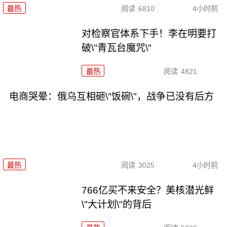
最热
阅读
6810
4小时前
对检察官体系下手！李在明要打
破\"青瓦台魔咒\"
最热
阅读
4821
电商哭晕：俄乌互相砸\"饭碗\"，战争已没有后方
最热
阅读
3025
4小时前
766亿买不来安全？美核潜光鲜
\"大计划\"的背后