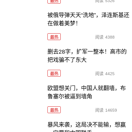
最热
阅读
5326
被俄导弹天天“洗地”，泽连斯基还
在做着美梦！
最热
阅读
4388
删去28字，扩军一整本！高市的
把戏骗不了东大
最热
阅读
4425
欧盟想关门，中国人就翻墙，布
鲁塞尔被逼到墙角
最热
阅读
14659
暴风来袭，这局决不能输，想赢