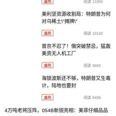
最热
阅读
11094
美利坚资源收割局：特朗普为何
对乌稀土\"摊牌\"
最热
阅读
10168
普京不忍了！俄突破禁忌，猛轰
美资无人机工厂
最热
阅读
8660
海锁波斯还不够，特朗普又生毒
计，陆地也要封
最热
阅读
8499
4万吨老将压阵，054B新锐亮相：美菲仔细品品