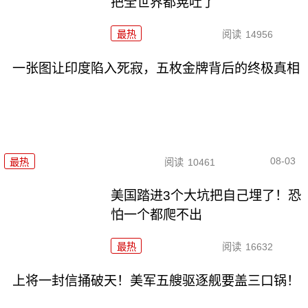
把全世界都晃吐了
最热
阅读
14956
一张图让印度陷入死寂，五枚金牌背后的终极真相
08-03
最热
阅读
10461
美国踏进3个大坑把自己埋了！恐
怕一个都爬不出
最热
阅读
16632
上将一封信捅破天！美军五艘驱逐舰要盖三口锅！