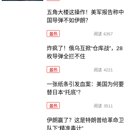
五角大楼这操作！美军报告称中
国导弹不如伊朗？
最热
阅读
6357
炸疯了！俄乌互掀“仓库战”，28
枚导弹全拦不住
最热
阅读
4221
一张纸条引发血案：美国为何要
替日本“托底”？
最热
阅读
3511
伊朗赢了？这是特朗普给革命卫
队下“精准毒计”