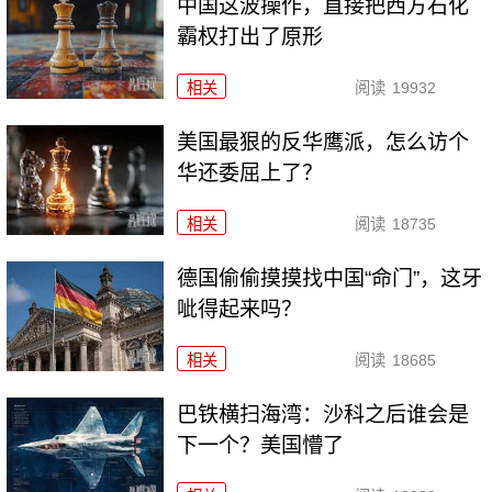
中国这波操作，直接把西方石化
霸权打出了原形
相关
阅读
19932
美国最狠的反华鹰派，怎么访个
华还委屈上了？
相关
阅读
18735
德国偷偷摸摸找中国“命门”，这牙
呲得起来吗？
相关
阅读
18685
巴铁横扫海湾：沙科之后谁会是
下一个？美国懵了