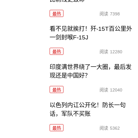
最热
阅读
7398
看不见就挨打！歼-15T百公里外
一剑封喉F-15J
最热
阅读
12280
印度满世界绕了一大圈，最后发
现还是中国好？
最热
阅读
12040
以色列内讧公开化！防长一句
话，军队不买账
最热
阅读
5362