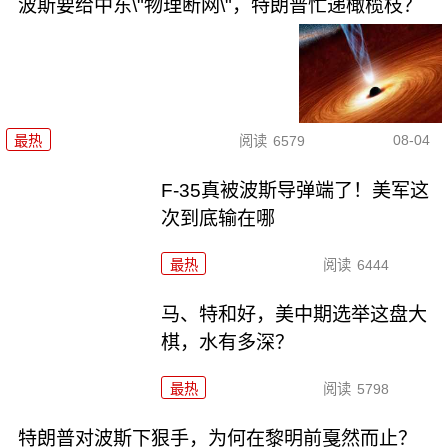
波斯要给中东\"物理断网\"，特朗普忙递橄榄枝？
08-04
最热
阅读
6579
F-35真被波斯导弹端了！美军这
次到底输在哪
最热
阅读
6444
马、特和好，美中期选举这盘大
棋，水有多深？
最热
阅读
5798
特朗普对波斯下狠手，为何在黎明前戛然而止？