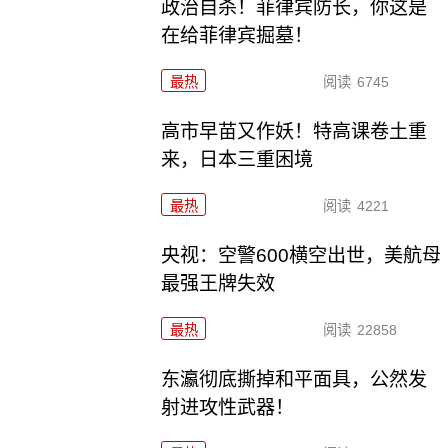
政治自杀！菲律宾防长，你这是
在给菲律宾掘墓！
最热
阅读
6745
高市早苗又作妖！特高课卷土重
来，日本三重困境
最热
阅读
4221
央视：空警600横空出世，美航母
最强王牌失效
最热
阅读
22858
东瀛彻底撕掉和平面具，公然发
射进攻性武器！