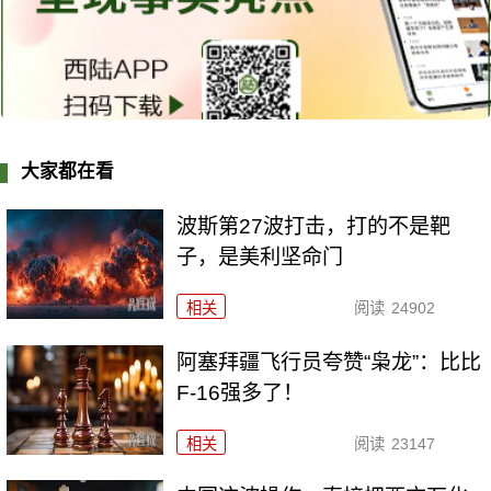
大家都在看
波斯第27波打击，打的不是靶
子，是美利坚命门
相关
阅读
24902
阿塞拜疆飞行员夸赞“枭龙”：比比
F-16强多了！
相关
阅读
23147