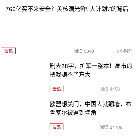
766亿买不来安全？美核潜光鲜\"大计划\"的背后
最热
阅读
5349
4小时前
删去28字，扩军一整本！高市的
把戏骗不了东大
最热
阅读
4458
欧盟想关门，中国人就翻墙，布
鲁塞尔被逼到墙角
最热
阅读
14706