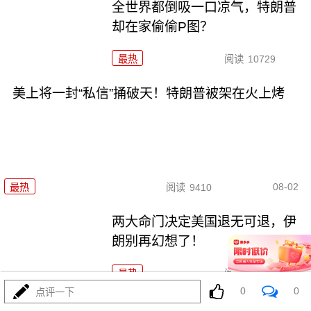
全世界都倒吸一口凉气，特朗普
却在家偷偷P图？
最热
阅读
10729
美上将一封“私信”捅破天！特朗普被架在火上烤
08-02
最热
阅读
9410
两大命门决定美国退无可退，伊
朗别再幻想了！
最热
阅读
7018
0
0
点评一下
打伊朗五个月仗，把美军打成了