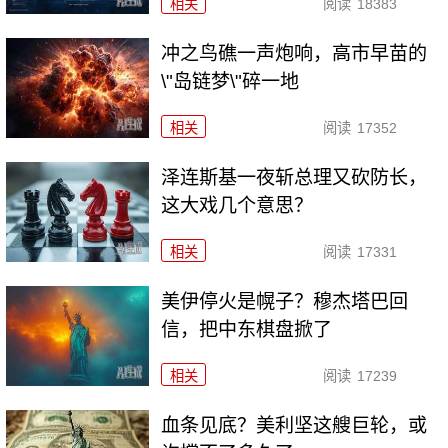
相关
阅读
18383
冲之鸟礁一声炮响，高市早苗的
\"岛链梦\"碎一地
相关
阅读
17352
泽连斯基一夜斩总理又砍防长，
这大戏几个意思？
相关
阅读
17331
美伊停火是幌子？穆杰塔巴回
信，把中东棋盘掀了
相关
阅读
17239
血条见底？美利坚这艘巨轮，或