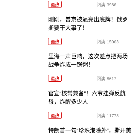
最热
阅读
3986
刚刚，普京被逼亮出底牌！俄罗
斯要干大事了！
最热
阅读
15063
里海一声巨响，这次差点把两场
战争炸成一锅粥！
最热
阅读
8617
官宣“核常兼备”！六爷挂弹反航
母，炸醒多少人
最热
阅读
11773
特朗普一句“珍珠港除外”，撕开美