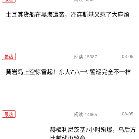
土耳其货船在黑海遭袭，泽连斯基又惹了大麻烦
08-05
最热
阅读
15387
黄岩岛上空惊雷起！东大\"八一\"警巡完全不一样
08-05
最热
阅读
14665
赫梅利尼茨基7小时殉爆，乌后方
比前线更致命