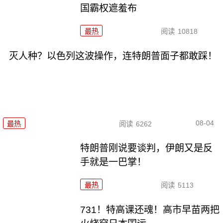
国霸权遮羞布
最热
阅读
10818
灭人种？以色列这波操作，连特朗普面子都敢踩！
08-04
最热
阅读
6262
特朗普刚说要谈判，伊朗又是反
手就是一巴掌！
最热
阅读
5113
731！特高课还魂！高市早苗两把