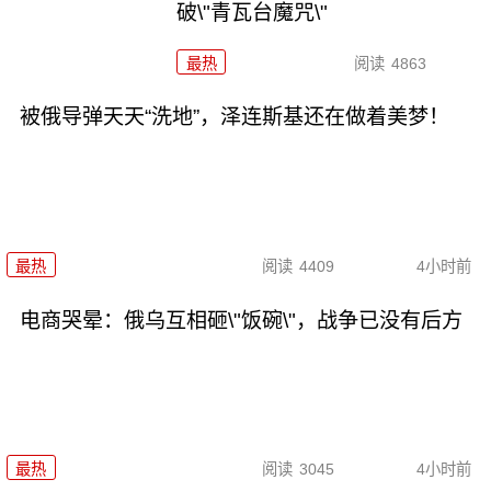
破\"青瓦台魔咒\"
最热
阅读
4863
被俄导弹天天“洗地”，泽连斯基还在做着美梦！
最热
阅读
4409
4小时前
电商哭晕：俄乌互相砸\"饭碗\"，战争已没有后方
最热
阅读
3045
4小时前