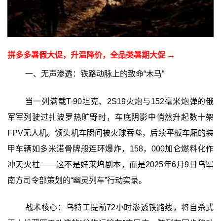
拼多多暑假大促，升温降价，全品类暑期大促 →
一、无声渗透：铁路动脉上的致命“木马”
当一列满载T-90坦克、2S19火炮与152毫米炮弹的俄
军军列驶过扎波罗热旷野时，车底阴影中悄然升起数十架
FPV无人机。领头机车瞬间被火球吞噬，后续平板车厢的装
甲车辆如多米诺骨牌般连环爆炸，158，000加仑燃料化作
冲天火柱——这不是好莱坞剧本，而是2025年6月9日乌军
南方司令部策划的“幽灵列车”行动实录。
战术核心：乌特工提前72小时渗透铁路线，将自杀式