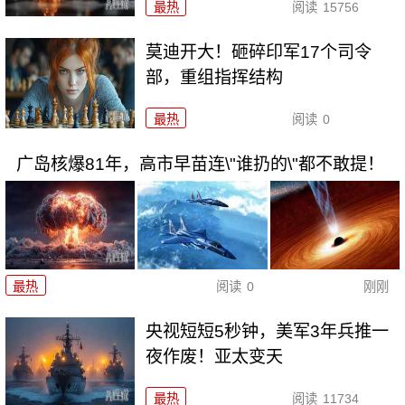
最热
阅读
15756
莫迪开大！砸碎印军17个司令
部，重组指挥结构
最热
阅读
0
广岛核爆81年，高市早苗连\"谁扔的\"都不敢提！
最热
阅读
0
刚刚
央视短短5秒钟，美军3年兵推一
夜作废！亚太变天
最热
阅读
11734