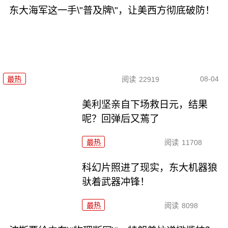
东大海军这一手\"普及牌\"，让美西方彻底破防！
08-04
最热
阅读
22919
美利坚亲自下场救日元，结果
呢？回弹后又蔫了
最热
阅读
11708
科幻片照进了现实，东大机器狼
驮着武器冲锋！
最热
阅读
8098