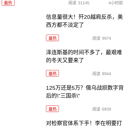
最热
阅读
31145
4小时前
信息量很大！歼20越肩反杀，美
西方都不淡定了
最热
阅读
9974
泽连斯基的时间不多了，最艰难
的冬天又要来了
最热
阅读
8944
125万还是5万？俄乌战损数字背
后的\"三国杀\"
最热
阅读
6839
对检察官体系下手！李在明要打