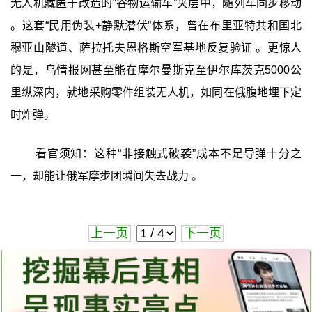
无人机藏匿于改造的“谷物运输车”夹层中，随列车同步移动
。这套“民用伪装+静默潜伏”体系，曾在布里亚特共和国北
穆亚山隧道、萨拉托夫恩格斯空军基地反复验证 。更惊人
的是，乌情报网甚至能在摩尔曼斯克至伊尔库茨克5000公
里纵深内，就地采购零件组装无人机，如同在俄腹地埋下定
时炸弹。
看官须知：这种“非接触式破袭”成本不足导弹十分之
一，却能让俄军摩步团瞬间失去战力 。
上一页
下一页