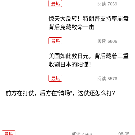
最热
阅读
7069
惊天大反转！特朗普支持率崩盘
背后竟藏致命一击
最热
阅读
6806
美国如此救日元，背后藏着三重
收割日本的阳谋！
最热
阅读
5576
前方在打仗，后方在“清场”，这仗还怎么打？
08-05
最热
阅读
4566