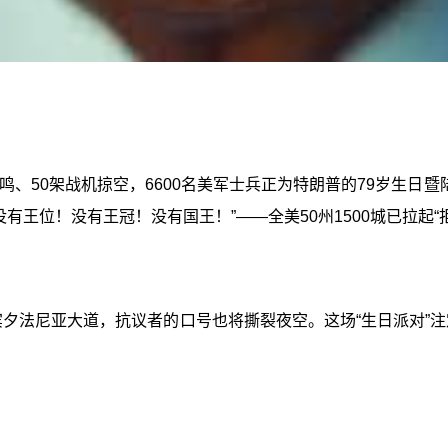
轰鸣、50架战机掠空，6600名美军士兵正为特朗普的79岁生日
王位！没有王冠！没有国王！”——全美50州1500城已拉起“拒
宾夕法尼亚大道，抗议者的口号也将撕裂夜空。这场“生日派对”注