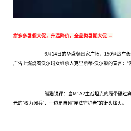
拼多多暑假大促，升温降价，全品类暑期大促 →
6月14日的华盛顿国家广场，150辆战车
广告上燃烧着沃尔玛女继承人克里斯蒂·沃尔顿的宣言：“没有
熊猫锐评：当M1A2主战坦克的履带碾过
元的“权力阅兵”，一边是自诩“宪法守护者”的街头烽火。