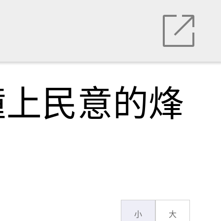
撞上民意的烽
小
大