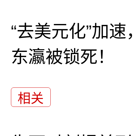
“去美元化”加
东瀛被锁死！
相关