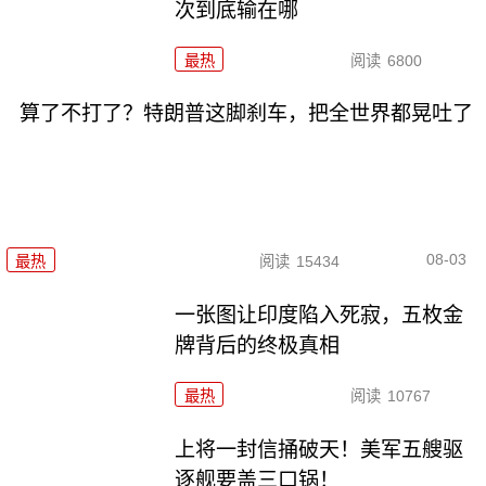
次到底输在哪
最热
阅读
6800
算了不打了？特朗普这脚刹车，把全世界都晃吐了
08-03
最热
阅读
15434
一张图让印度陷入死寂，五枚金
牌背后的终极真相
最热
阅读
10767
上将一封信捅破天！美军五艘驱
逐舰要盖三口锅！