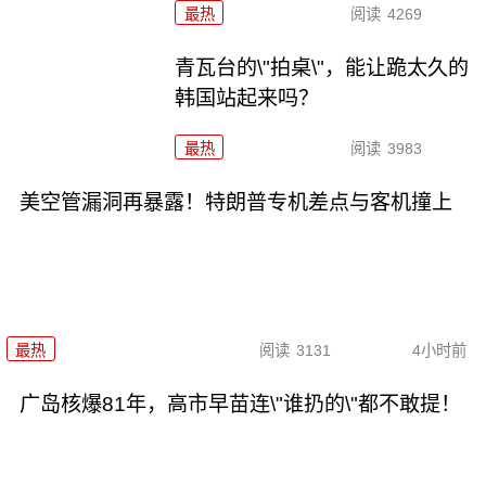
最热
阅读
4269
青瓦台的\"拍桌\"，能让跪太久的
韩国站起来吗？
最热
阅读
3983
美空管漏洞再暴露！特朗普专机差点与客机撞上
最热
阅读
3131
4小时前
广岛核爆81年，高市早苗连\"谁扔的\"都不敢提！