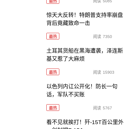
最热
阅读
5085
惊天大反转！特朗普支持率崩盘
背后竟藏致命一击
最热
阅读
7350
土耳其货船在黑海遭袭，泽连斯
基又惹了大麻烦
最热
阅读
15903
以色列内讧公开化！防长一句
话，军队不买账
最热
阅读
5767
看不见就挨打！歼-15T百公里外