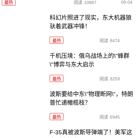
08-04
最热
阅读
10887
科幻片照进了现实，东大机器狼
驮着武器冲锋！
最热
阅读
8474
千机压境：俄乌战场上的\"蜂群
\"博弈与东大启示
最热
阅读
8259
波斯要给中东\"物理断网\"，特朗
普忙递橄榄枝？
最热
阅读
6945
F-35真被波斯导弹端了！美军这