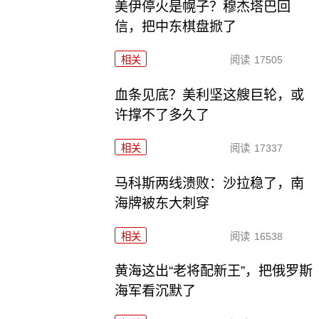
美伊停火是幌子？穆杰塔巴回
信，把中东棋盘掀了
相关
阅读
17505
血条见底？美利坚这艘巨轮，或
许撑不了多久了
相关
阅读
17337
马科斯两线溃败：沙拉稳了，南
海牌被东大刺穿
相关
阅读
16538
黄海这出“老将配新王”，把俄罗斯
海军看沉默了