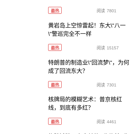
最热
阅读
7801
黄岩岛上空惊雷起！东大\"八一
\"警巡完全不一样
最热
阅读
15157
特朗普的制造业\"回流梦\"，为何
成了回流东大？
最热
阅读
7301
核牌局的模糊艺术：普京核红
线，到底有多红？
最热
阅读
4461