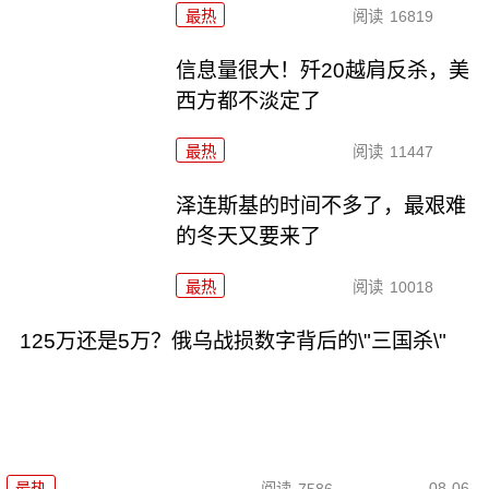
最热
阅读
16819
信息量很大！歼20越肩反杀，美
西方都不淡定了
最热
阅读
11447
泽连斯基的时间不多了，最艰难
的冬天又要来了
最热
阅读
10018
125万还是5万？俄乌战损数字背后的\"三国杀\"
08-06