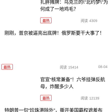
扎胖摊牌：乌克兰的\"北约梦\"为
何成了一地鸡毛？
最热
阅读
4309
刚刚，普京被逼亮出底牌！俄罗斯要干大事了！
08-04
最热
阅读
15414
官宣“核常兼备”！六爷挂弹反航
母，炸醒多少人
最热
阅读
12139
特朗普一句“珍珠港除外”，撕开美国霸权遮羞布