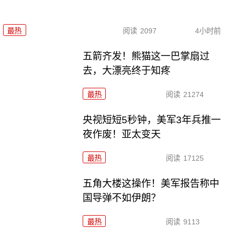
最热
阅读
2097
4小时前
五箭齐发！熊猫这一巴掌扇过
去，大漂亮终于知疼
最热
阅读
21274
央视短短5秒钟，美军3年兵推一
夜作废！亚太变天
最热
阅读
17125
五角大楼这操作！美军报告称中
国导弹不如伊朗？
最热
阅读
9113