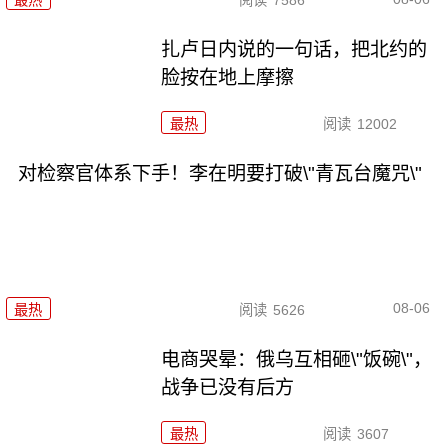
最热
阅读
7586
扎卢日内说的一句话，把北约的
脸按在地上摩擦
最热
阅读
12002
对检察官体系下手！李在明要打破\"青瓦台魔咒\"
08-06
最热
阅读
5626
电商哭晕：俄乌互相砸\"饭碗\"，
战争已没有后方
最热
阅读
3607