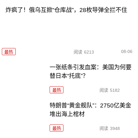
炸疯了！俄乌互掀“仓库战”，28枚导弹全拦不住
08-06
最热
阅读
6213
一张纸条引发血案：美国为何要
替日本“托底”？
最热
阅读
5182
特朗普“黄金舰队”：2750亿美金
堆出海上棺材
最热
阅读
3948