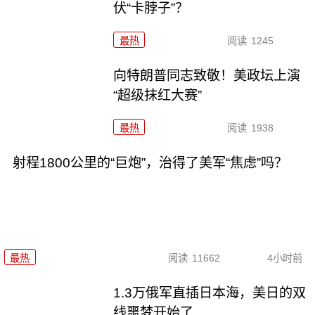
伏“卡脖子”？
最热
阅读
1245
向特朗普同志致敬！美政坛上演
“超级抹红大赛”
最热
阅读
1938
射程1800公里的“巨炮”，治得了美军“焦虑”吗？
最热
阅读
11662
4小时前
1.3万俄军直插日本海，美日的双
线噩梦开始了