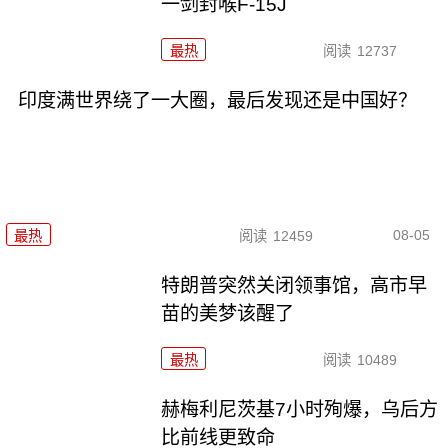
一剑封喉F-15J
最热
阅读
12737
印度满世界绕了一大圈，最后发现还是中国好？
08-05
最热
阅读
12459
特朗普突然关闭领事馆，高市早
苗的美梦该醒了
最热
阅读
10489
赫梅利尼茨基7小时殉爆，乌后方
比前线更致命