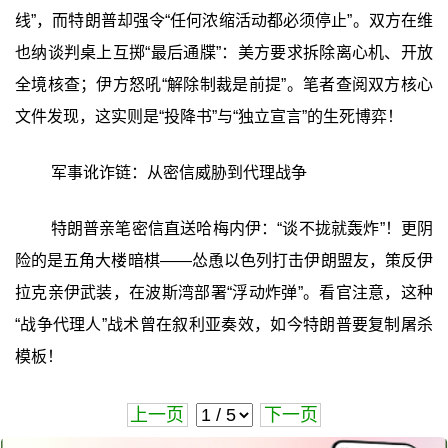
线”，而特朗普却强令“任何浓缩活动都必须停止”。双方在维
也纳谈判桌上互掷“最后通牒”：美方要求拆除离心机、开放
全境核查；伊方怒吼“解除制裁是前提”。笔者查阅双方核心
文件发现，这实则是“投降书”与“独立宣言”的生死博弈！
军事讹诈链：从密信威胁到代理战争
特朗普亲笔密信直送哈梅内伊：“谈不拢就轰炸”！更阴
险的是五角大楼暗棋——怂恿以色列打击伊朗盟友，策反伊
拉克亲伊武装，在波斯湾部署“浮动炸弹”。看官注意，这种
“战争代理人”战术曾在叙利亚奏效，如今特朗普要复制屠杀
模板！
上一页
下一页