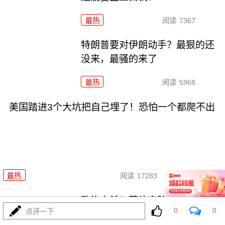
最热
阅读
7367
特朗普要对伊朗动手？最狠的还
没来，最骚的来了
最热
阅读
5968
美国踏进3个大坑把自己埋了！恐怕一个都爬不出
08-03
最热
阅读
17283
政治自杀！菲律宾防长，你这是
0
0
点评一下
在给菲律宾掘墓！