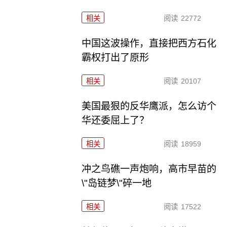
相关
阅读
22772
中国这波操作，直接把西方石化
霸权打出了原形
相关
阅读
20107
美国最狠的反华鹰派，怎么访个
华还委屈上了？
相关
阅读
18959
冲之鸟礁一声炮响，高市早苗的
\"岛链梦\"碎一地
相关
阅读
17522