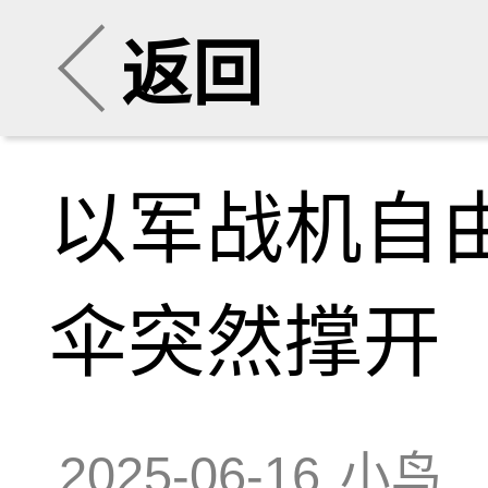
返回
以军战机自
伞突然撑开
2025-06-16
小鸟