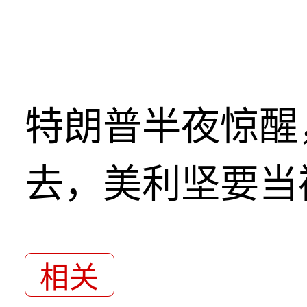
特朗普半夜惊醒
去，美利坚要当
相关