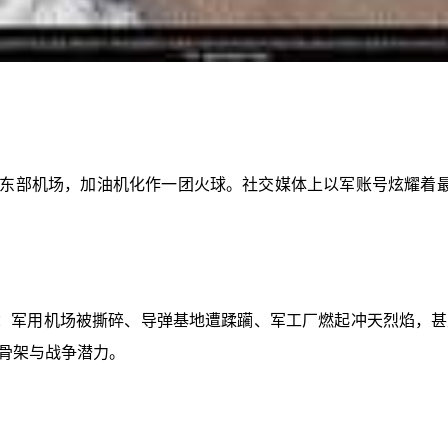
朗东部机场，加油机化作一团火球。社交媒体上以军账号炫耀着
：军用机场被撕碎、导弹基地遭蹂躏、军工厂燃起冲天烈焰，甚
骨架与战争潜力。