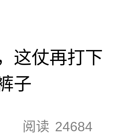
，这仗再打下
裤子
阅读
24684