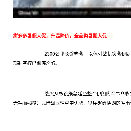
拼多多暑假大促，升温降价，全品类暑期大促 →
2300公里长途奔袭！以色列战机突袭伊
部制空权已彻底沦陷。
战火从核设施蔓延至整个伊朗的军事命脉
赤裸而残酷：凭借碾压性空中优势，彻底碾碎伊朗的军事