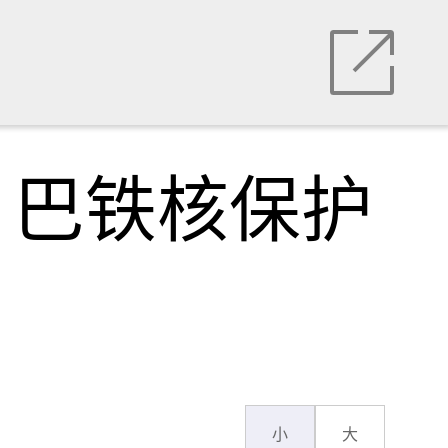
，巴铁核保护
小
大