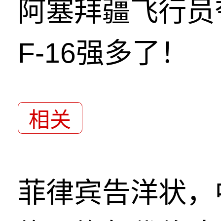
阿塞拜疆飞行员
F-16强多了！
相关
菲律宾告洋状，