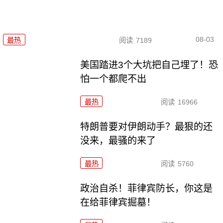
08-03
最热
阅读
7189
美国踏进3个大坑把自己埋了！恐
怕一个都爬不出
最热
阅读
16966
特朗普要对伊朗动手？最狠的还
没来，最骚的来了
最热
阅读
5760
政治自杀！菲律宾防长，你这是
在给菲律宾掘墓！