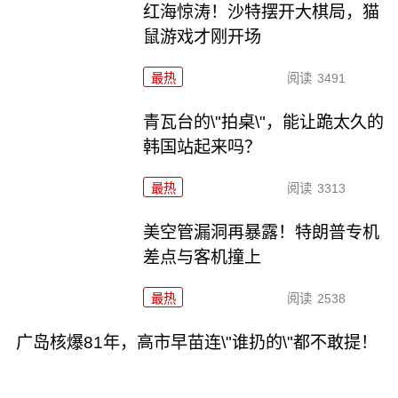
红海惊涛！沙特摆开大棋局，猫
鼠游戏才刚开场
最热
阅读
3491
青瓦台的\"拍桌\"，能让跪太久的
韩国站起来吗？
最热
阅读
3313
美空管漏洞再暴露！特朗普专机
差点与客机撞上
最热
阅读
2538
广岛核爆81年，高市早苗连\"谁扔的\"都不敢提！