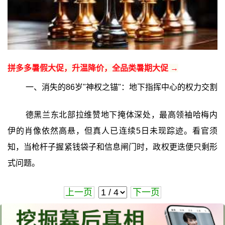
拼多多暑假大促，升温降价，全品类暑期大促 →
一、消失的86岁"神权之锚"：地下指挥中心的权力交割
德黑兰东北部拉维赞地下掩体深处，最高领袖哈梅内
伊的肖像依然高悬，但真人已连续5日未现踪迹。看官须
知，当枪杆子握紧钱袋子和信息闸门时，政权更迭便只剩形
式问题。
上一页
下一页