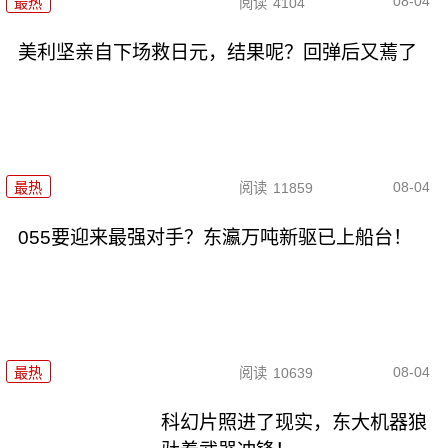
08-04
最热
阅读
4104
美利坚亲自下场救日元，结果呢？回弹后又蔫了
08-04
最热
阅读
11859
055要迎来最强对手？东瀛万吨新驱已上船台！
08-04
最热
阅读
10639
科幻片照进了现实，东大机器狼