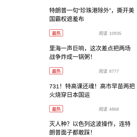
特朗普一句“珍珠港除外”，撕开美
国霸权遮羞布
最热
阅读
10935
里海一声巨响，这次差点把两场
战争炸成一锅粥！
最热
阅读
8777
731！特高课还魂！高市早苗两把
火烧穿日本国运
最热
阅读
4868
灭人种？以色列这波操作，连特
朗普面子都敢踩！