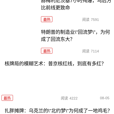
赫梅利尼茨基7小时殉爆，乌后方
比前线更致命
最热
阅读
7591
特朗普的制造业\"回流梦\"，为何
成了回流东大？
最热
阅读
7114
核牌局的模糊艺术：普京核红线，到底有多红？
08-05
最热
阅读
4222
扎胖摊牌：乌克兰的\"北约梦\"为何成了一地鸡毛？