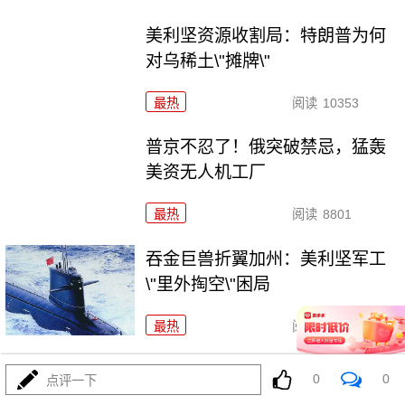
美利坚资源收割局：特朗普为何
对乌稀土\"摊牌\"
最热
阅读
10353
普京不忍了！俄突破禁忌，猛轰
美资无人机工厂
最热
阅读
8801
吞金巨兽折翼加州：美利坚军工
\"里外掏空\"困局
最热
阅读
6474
波斯的浓缩铀，美利坚是真想
0
0
点评一下
拿，还是做样子？