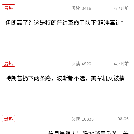
最热
阅读
3416
4小时前
伊朗赢了？这是特朗普给革命卫队下“精准毒计”
最热
阅读
4920
4小时前
特朗普扔下两条路，波斯都不选，美军机又被揍
08-06
最热
阅读
16335
信息量很大！歼20越肩反杀，美