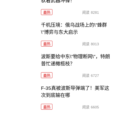
驮着武器冲锋！
最热
阅读
8281
千机压境：俄乌战场上的\"蜂群
\"博弈与东大启示
最热
阅读
8013
波斯要给中东\"物理断网\"，特朗
普忙递橄榄枝？
最热
阅读
6727
F-35真被波斯导弹端了！美军这
次到底输在哪
最热
阅读
6605