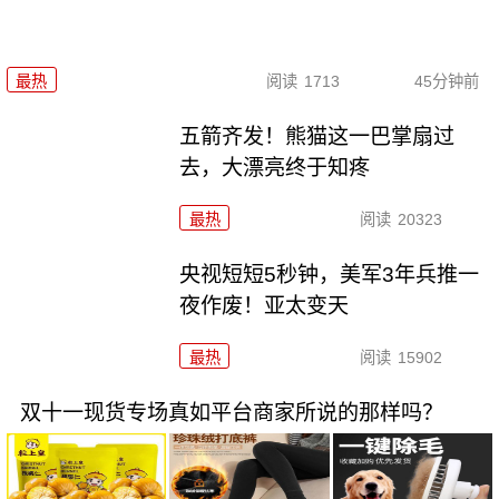
最热
阅读
1713
45分钟前
五箭齐发！熊猫这一巴掌扇过
去，大漂亮终于知疼
最热
阅读
20323
央视短短5秒钟，美军3年兵推一
夜作废！亚太变天
最热
阅读
15902
双十一现货专场真如平台商家所说的那样吗？