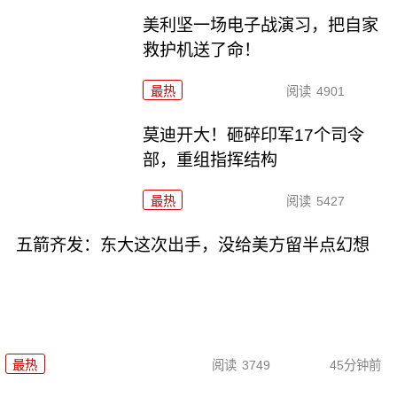
美利坚一场电子战演习，把自家
救护机送了命！
最热
阅读
4901
莫迪开大！砸碎印军17个司令
部，重组指挥结构
最热
阅读
5427
五箭齐发：东大这次出手，没给美方留半点幻想
最热
阅读
3749
45分钟前