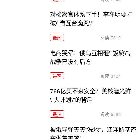
对检察官体系下手！李在明要打
破\"青瓦台魔咒\"
最热
阅读
5319
电商哭晕：俄乌互相砸\"饭碗\"，
战争已没有后方
最热
阅读
3404
766亿买不来安全？美核潜光鲜
\"大计划\"的背后
最热
阅读
5680
被俄导弹天天“洗地”，泽连斯基还
在做着美梦！