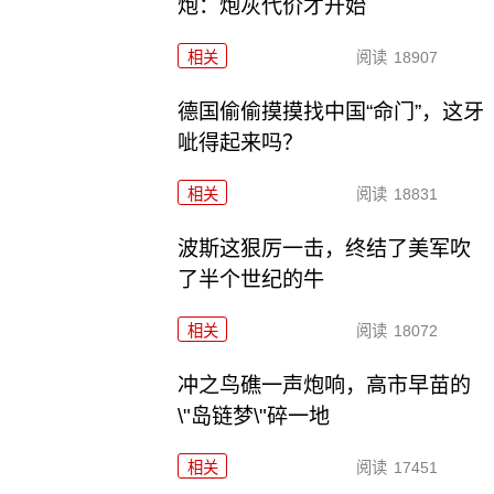
炮：炮灰代价才开始
相关
阅读
18907
德国偷偷摸摸找中国“命门”，这牙
呲得起来吗？
相关
阅读
18831
波斯这狠厉一击，终结了美军吹
了半个世纪的牛
相关
阅读
18072
冲之鸟礁一声炮响，高市早苗的
\"岛链梦\"碎一地
相关
阅读
17451