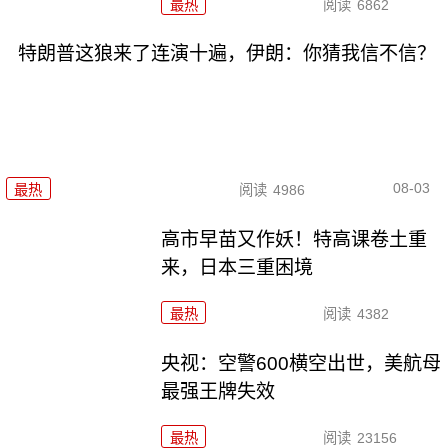
最热
阅读
6862
特朗普这狼来了连演十遍，伊朗：你猜我信不信？
08-03
最热
阅读
4986
高市早苗又作妖！特高课卷土重
来，日本三重困境
最热
阅读
4382
央视：空警600横空出世，美航母
最强王牌失效
最热
阅读
23156