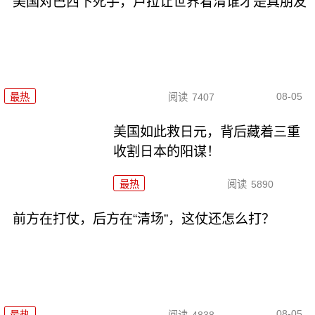
美国对巴西下死手，卢拉让世界看清谁才是真朋友
08-05
最热
阅读
7407
美国如此救日元，背后藏着三重
收割日本的阳谋！
最热
阅读
5890
前方在打仗，后方在“清场”，这仗还怎么打？
08-05
最热
阅读
4838