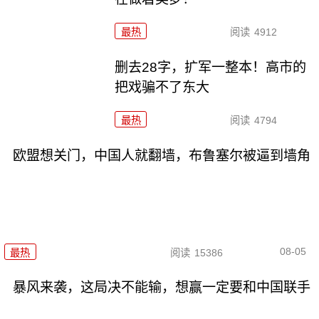
最热
阅读
4912
删去28字，扩军一整本！高市的
把戏骗不了东大
最热
阅读
4794
欧盟想关门，中国人就翻墙，布鲁塞尔被逼到墙角
08-05
最热
阅读
15386
暴风来袭，这局决不能输，想赢一定要和中国联手