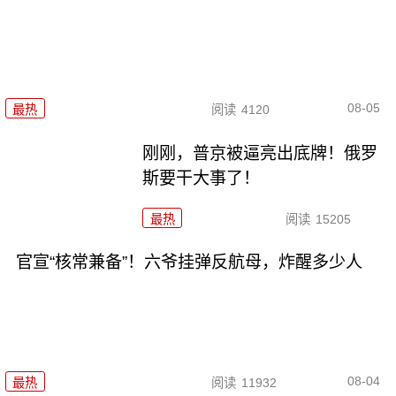
08-05
最热
阅读
4120
刚刚，普京被逼亮出底牌！俄罗
斯要干大事了！
最热
阅读
15205
官宣“核常兼备”！六爷挂弹反航母，炸醒多少人
08-04
最热
阅读
11932