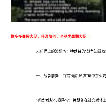
拼多多暑假大促，升温降价，全品类暑期大促 →
火药桶上的波斯湾：特朗普的“战争边缘政
一、战争前奏：白宫“最后通牒”与中东火
“斩首”威胁与投降令：特朗普在社交媒体