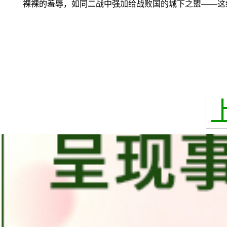
裸裸的羞辱，如同二战中强加给战败国的城下之盟——这