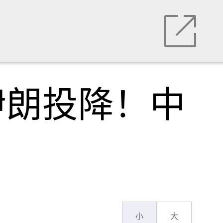
伊朗投降！中
小
大