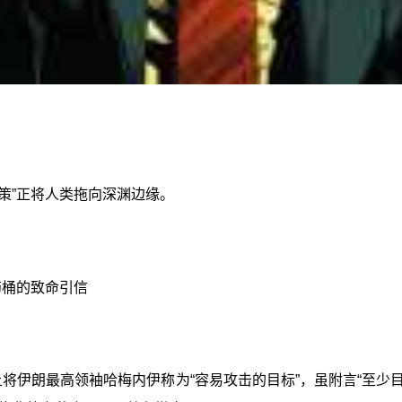
策”正将人类拖向深渊边缘。
药桶的致命引信
上将伊朗最高领袖哈梅内伊称为“容易攻击的目标”，虽附言“至少