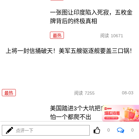
一张图让印度陷入死寂，五枚金
牌背后的终极真相
最热
阅读
10671
上将一封信捅破天！美军五艘驱逐舰要盖三口锅！
08-03
最热
阅读
7255
美国踏进3个大坑把自己埋了！恐
怕一个都爬不出
0
0
点评一下
最热
阅读
17086