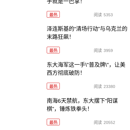
手就是一巴掌！
最热
阅读
5353
泽连斯基的“清场行动”与乌克兰的
末路狂飙！
最热
阅读
3959
东大海军这一手\"普及牌\"，让美
西方彻底破防！
最热
阅读
23380
南海6天禁航，东大摆下“阳谋
棋”，锤炼铁拳头！
最热
阅读
20552