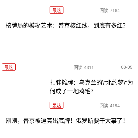
最热
阅读
7184
核牌局的模糊艺术：普京核红线，到底有多红？
08-05
最热
阅读
4311
扎胖摊牌：乌克兰的\"北约梦\"为
何成了一地鸡毛？
最热
阅读
4194
刚刚，普京被逼亮出底牌！俄罗斯要干大事了！