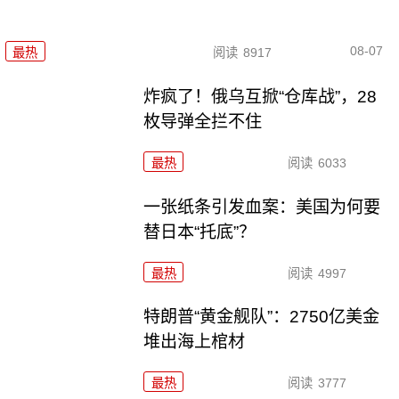
08-07
最热
阅读
8917
炸疯了！俄乌互掀“仓库战”，28
枚导弹全拦不住
最热
阅读
6033
一张纸条引发血案：美国为何要
替日本“托底”？
最热
阅读
4997
特朗普“黄金舰队”：2750亿美金
堆出海上棺材
最热
阅读
3777