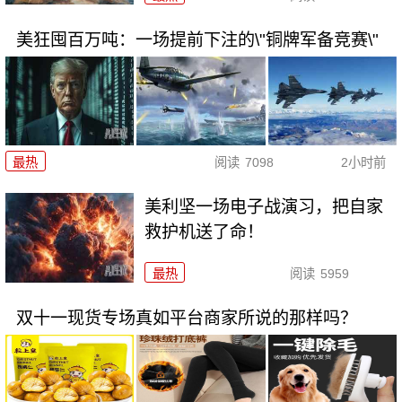
美狂囤百万吨：一场提前下注的\"铜牌军备竞赛\"
最热
阅读
7098
2小时前
美利坚一场电子战演习，把自家
救护机送了命！
最热
阅读
5959
双十一现货专场真如平台商家所说的那样吗？