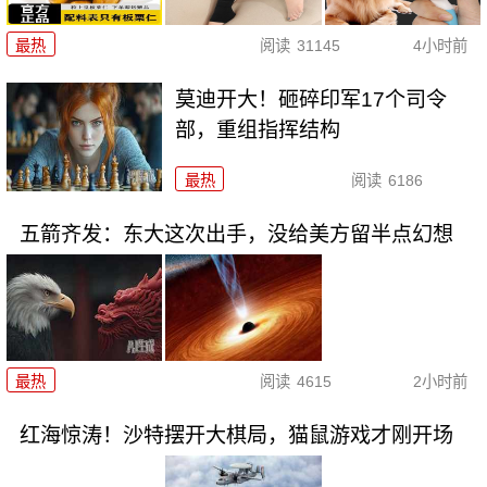
最热
阅读
31145
4小时前
莫迪开大！砸碎印军17个司令
部，重组指挥结构
最热
阅读
6186
五箭齐发：东大这次出手，没给美方留半点幻想
最热
阅读
4615
2小时前
红海惊涛！沙特摆开大棋局，猫鼠游戏才刚开场