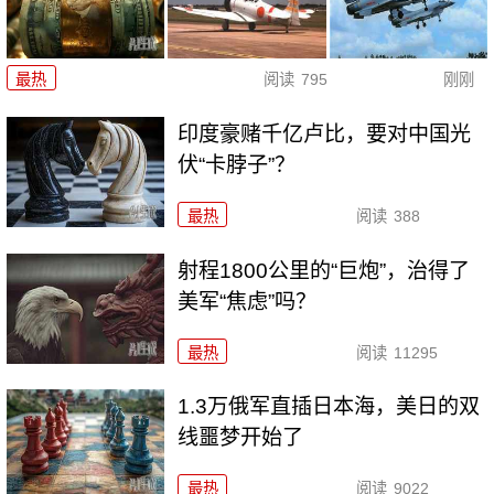
最热
阅读
795
刚刚
印度豪赌千亿卢比，要对中国光
伏“卡脖子”？
最热
阅读
388
射程1800公里的“巨炮”，治得了
美军“焦虑”吗？
最热
阅读
11295
1.3万俄军直插日本海，美日的双
线噩梦开始了
最热
阅读
9022