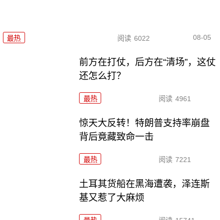
08-05
最热
阅读
6022
前方在打仗，后方在“清场”，这仗
还怎么打？
最热
阅读
4961
惊天大反转！特朗普支持率崩盘
背后竟藏致命一击
最热
阅读
7221
土耳其货船在黑海遭袭，泽连斯
基又惹了大麻烦