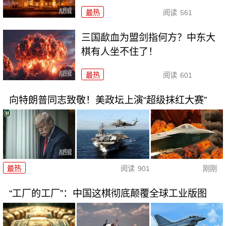
最热
阅读
561
三国歃血为盟剑指何方？中东大
棋有人坐不住了！
最热
阅读
601
向特朗普同志致敬！美政坛上演“超级抹红大赛”
最热
阅读
901
刚刚
“工厂的工厂”：中国这棋彻底颠覆全球工业版图