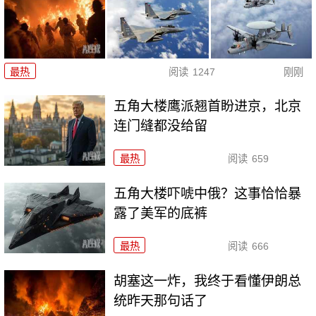
最热
阅读
1247
刚刚
五角大楼鹰派翘首盼进京，北京
连门缝都没给留
最热
阅读
659
五角大楼吓唬中俄？这事恰恰暴
露了美军的底裤
最热
阅读
666
胡塞这一炸，我终于看懂伊朗总
统昨天那句话了