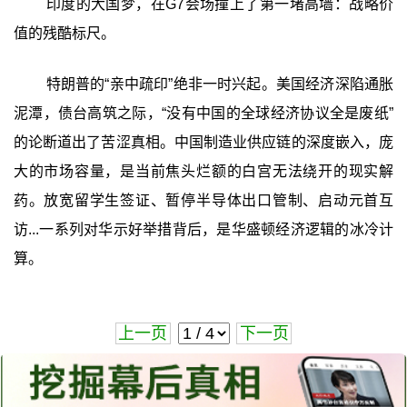
印度的大国梦，在G7会场撞上了第一堵高墙：战略价
值的残酷标尺。
特朗普的“亲中疏印”绝非一时兴起。美国经济深陷通胀
泥潭，债台高筑之际，“没有中国的全球经济协议全是废纸”
的论断道出了苦涩真相。中国制造业供应链的深度嵌入，庞
大的市场容量，是当前焦头烂额的白宫无法绕开的现实解
药。放宽留学生签证、暂停半导体出口管制、启动元首互
访...一系列对华示好举措背后，是华盛顿经济逻辑的冰冷计
算。
上一页
下一页