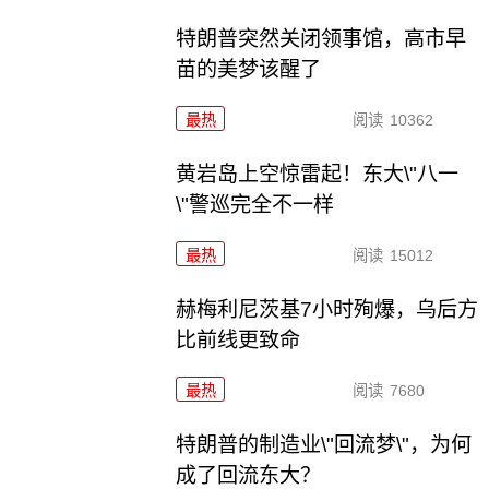
特朗普突然关闭领事馆，高市早
苗的美梦该醒了
最热
阅读
10362
黄岩岛上空惊雷起！东大\"八一
\"警巡完全不一样
最热
阅读
15012
赫梅利尼茨基7小时殉爆，乌后方
比前线更致命
最热
阅读
7680
特朗普的制造业\"回流梦\"，为何
成了回流东大？