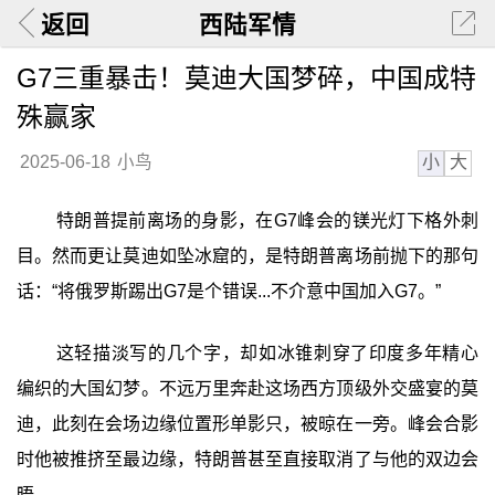
返回
西陆军情
G7三重暴击！莫迪大国梦碎，中国成特
殊赢家
小
大
2025-06-18
小鸟
特朗普提前离场的身影，在G7峰会的镁光灯下格外刺
目。然而更让莫迪如坠冰窟的，是特朗普离场前抛下的那句
话：“将俄罗斯踢出G7是个错误...不介意中国加入G7。”
这轻描淡写的几个字，却如冰锥刺穿了印度多年精心
编织的大国幻梦。不远万里奔赴这场西方顶级外交盛宴的莫
迪，此刻在会场边缘位置形单影只，被晾在一旁。峰会合影
时他被推挤至最边缘，特朗普甚至直接取消了与他的双边会
晤。