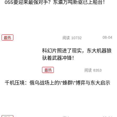
055要迎来最强对手？东瀛万吨新驱已上船台！
08-04
最热
阅读
10732
科幻片照进了现实，东大机器狼
驮着武器冲锋！
最热
阅读
8353
千机压境：俄乌战场上的\"蜂群\"博弈与东大启示