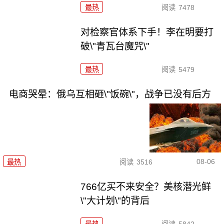
最热
阅读
7478
对检察官体系下手！李在明要打
破\"青瓦台魔咒\"
最热
阅读
5479
电商哭晕：俄乌互相砸\"饭碗\"，战争已没有后方
08-06
最热
阅读
3516
766亿买不来安全？美核潜光鲜
\"大计划\"的背后