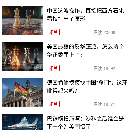
中国这波操作，直接把西方石化
霸权打出了原形
相关
阅读
20066
美国最狠的反华鹰派，怎么访个
华还委屈上了？
相关
阅读
18892
德国偷偷摸摸找中国“命门”，这牙
呲得起来吗？
相关
阅读
18877
巴铁横扫海湾：沙科之后谁会是
下一个？美国懵了