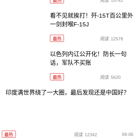
最热
阅读
15741
看不见就挨打！歼-15T百公里外
一剑封喉F-15J
最热
阅读
12578
以色列内讧公开化！防长一句
话，军队不买账
最热
阅读
5620
印度满世界绕了一大圈，最后发现还是中国好？
08-05
最热
阅读
12342