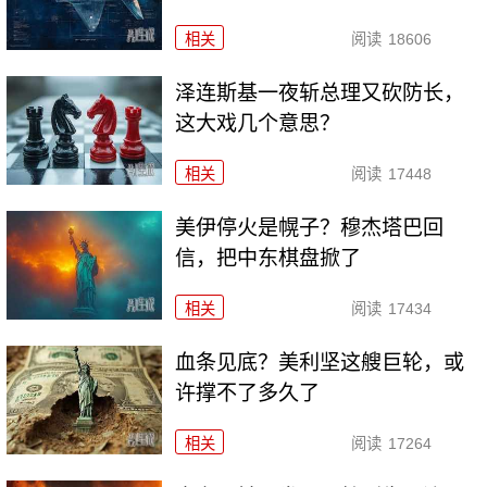
相关
阅读
18606
泽连斯基一夜斩总理又砍防长，
这大戏几个意思？
相关
阅读
17448
美伊停火是幌子？穆杰塔巴回
信，把中东棋盘掀了
相关
阅读
17434
血条见底？美利坚这艘巨轮，或
许撑不了多久了
相关
阅读
17264