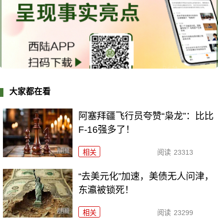
大家都在看
阿塞拜疆飞行员夸赞“枭龙”：比比
F-16强多了！
相关
阅读
23313
“去美元化”加速，美债无人问津，
东瀛被锁死！
相关
阅读
23299