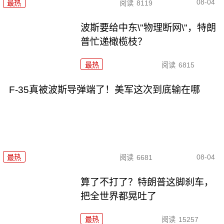
08-04
最热
阅读
8119
波斯要给中东\"物理断网\"，特朗
普忙递橄榄枝？
最热
阅读
6815
F-35真被波斯导弹端了！美军这次到底输在哪
08-04
最热
阅读
6681
算了不打了？特朗普这脚刹车，
把全世界都晃吐了
最热
阅读
15257