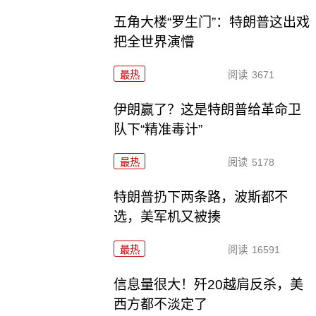
五角大楼“罗生门”：特朗普这出戏
把全世界演懵
最热
阅读
3671
伊朗赢了？这是特朗普给革命卫
队下“精准毒计”
最热
阅读
5178
特朗普扔下两条路，波斯都不
选，美军机又被揍
最热
阅读
16591
信息量很大！歼20越肩反杀，美
西方都不淡定了