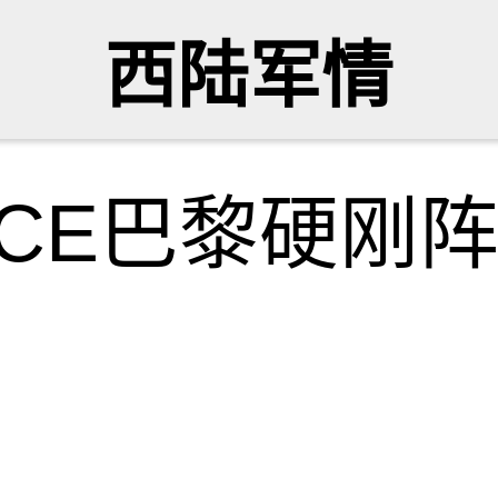
西陆军情
0CE巴黎硬刚