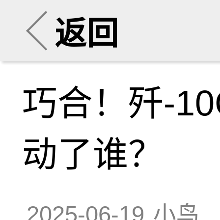
返回
巧合！歼-1
动了谁？
2025-06-19
小鸟