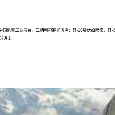
国航空工业展台，三柄利刃寒光凛冽：歼-20蛰伏如暗影，歼-3
球进击。