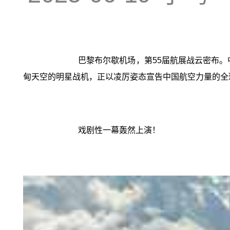
巴黎布尔歇机场，第55届航展战云密布。中
甸天空的明星战机，正以凌厉姿态宣告中国航空力量的全
戏剧性一幕轰然上演！