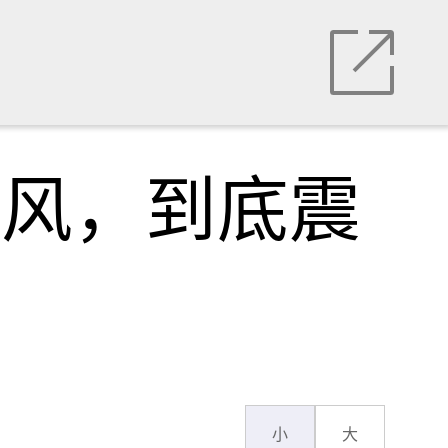
阵风，到底震
小
大