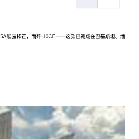
5A展露锋芒，而歼-10CE——这款已翱翔在巴基斯坦、缅