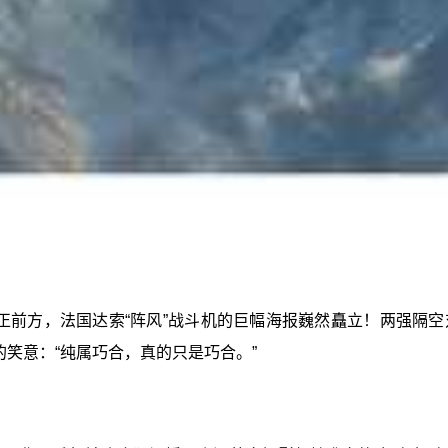
E正前方，法国达索“阵风”战斗机的巨幅海报巍然矗立！两强
的笑意：“纯属巧合，真的只是巧合。”