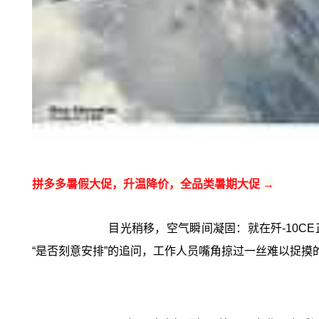
拼多多暑假大促，升温降价，全品类暑期大促 →
目光稍移，空气瞬间凝固：就在歼-10C
“是否刻意安排”的追问，工作人员嘴角掠过一丝难以捉摸